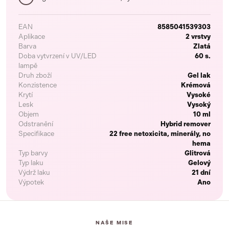
EAN
8585041539303
Aplikace
2 vrstvy
Barva
Zlatá
Doba vytvrzení v UV/LED
60 s.
lampě
Druh zboží
Gel lak
Konzistence
Krémová
Krytí
Vysoké
Lesk
Vysoký
Objem
10 ml
Odstranění
Hybrid remover
Specifikace
22 free netoxicita, minerály, no
hema
Typ barvy
Glitrová
Typ laku
Gelový
Výdrž laku
21 dní
Výpotek
Ano
NAŠE MISE