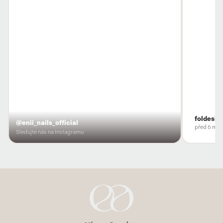
foldesio
@enii_nails_official
před 6 měs
Sledujte nás na Instagramu