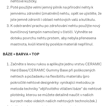
nehtové kůžičky.
Poté použijte velmi jemný pilník na přírodní nehty k
jemnému zdrsnění (zmatnění) nehtu, opět se ujistěte, že
jste jemně zdrsnili i oblast nehtových valů a kutikulu.
K odstranění prachu po zdrsňování nehtu použijte nový
buničinový tampón namočený v čističi. Vyhněte se
doteku povrchu nehtu prstem, aby nebyla přenesena
mastnota, kvůli které by posléze materiál nepřilnul.
BÁZE + BARVA + TOP
Začněte s levou rukou a aplikujte jednu vrstvu CERAMIC
Hard Base/CERAMIC Gummy Base při poškozených
nehtech a požadavku na flexibilitu materiálu (pro
pokročilé nehtové designérky: vynikající metodou je
metoda techniky “vějířovitého vtláčení báze“ do nehtové
ploténky, kterou se můžete detailně naučit v našich
kurzech nebo videích našich nehtových technoložek.)