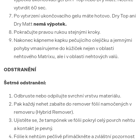
vytvrdit 60 sec.
Po vytvrzení ukončovacího gelu máte hotovo. Dry Top ani
Dry Matt
nemá výpotek.
Pokračujte pravou rukou stejnými kroky.
Nakonec kápneme kapku pečujícího olejíčku a jemnými
pohyby vmasírujeme do kůžiček nejen v oblasti
nehtového Matrixu, ale i v oblasti nehtových valů.
ODSTRANĚNÍ
Šetrné odstranění:
Odbruste nebo odpilujte svrchní vrstvu materiálu.
Pak každý nehet zabalte do remover fólií namočených v
removeru (Hybrid Remover).
Ujistěte se, že tampónek ve fólii pokryl celý povrch nehtu
a kontakt je pevný.
Fólie k nehtům pečlivě přimáčkněte a zvláštní pozornost