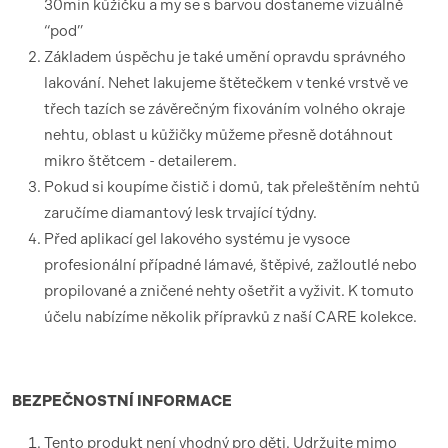
30min kůžičku a my se s barvou dostaneme vizuálně
“pod”
Základem úspěchu je také umění opravdu správného
lakování. Nehet lakujeme štětečkem v tenké vrstvě ve
třech tazích se závěrečným fixováním volného okraje
nehtu, oblast u kůžičky můžeme přesně dotáhnout
mikro štětcem - detailerem.
Pokud si koupíme čistič i domů, tak přeleštěním nehtů
zaručíme diamantový lesk trvající týdny.
Před aplikací gel lakového systému je vysoce
profesionální případné lámavé, štěpivé, zažloutlé nebo
propilované a zničené nehty ošetřit a vyživit. K tomuto
účelu nabízíme několik přípravků z naší CARE kolekce.
BEZPEČNOSTNÍ
INFORMACE
Tento produkt není vhodný pro děti. Udržujte mimo