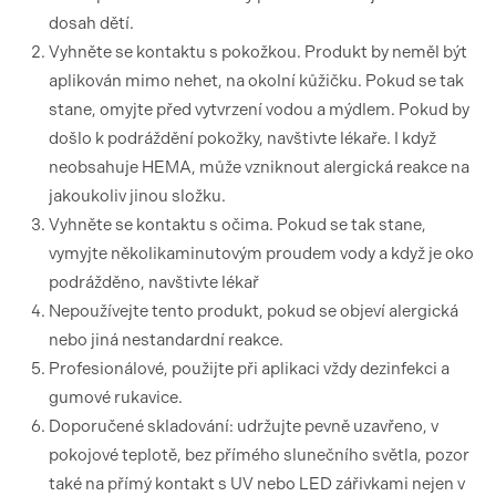
dosah dětí.
Vyhněte se kontaktu s pokožkou. Produkt by neměl být
aplikován mimo nehet, na okolní kůžičku. Pokud se tak
stane, omyjte před vytvrzení vodou a mýdlem. Pokud by
došlo k podráždění pokožky, navštivte lékaře. I když
neobsahuje HEMA, může vzniknout alergická reakce na
jakoukoliv jinou složku.
Vyhněte se kontaktu s očima. Pokud se tak stane,
vymyjte několikaminutovým proudem vody a když je oko
podrážděno, navštivte lékař
Nepoužívejte tento produkt, pokud se objeví alergická
nebo jiná nestandardní reakce.
Profesionálové, použijte při aplikaci vždy dezinfekci a
gumové rukavice.
Doporučené skladování: udržujte pevně uzavřeno, v
pokojové teplotě, bez přímého slunečního světla, pozor
také na přímý kontakt s UV nebo LED zářivkami nejen v