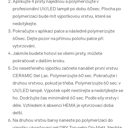
Aplikujte 4 prsty najednou a polymerizujte v
profesionální UV/LED lampě po dobu 60sec. Plocha po
polymerizaci bude mít výpotkovou vrstvu, které se
nedotýkejte.
Pokračujte v aplikaci palce a následně polymerizujte
60sec. Dejte pozor na přímou polohu palce při
vytvrzování.
Jakmile budete hotovi se všemi prsty, můžete
pokračovat v dalším kroku.
Do nesetřeného výpotku začnete nanášet první vrstvu
CERAMIC Gel Lac. Polymerizujte 60 sec. Pokračujte i
druhou vrstvou, pokud je třeba. Polymerizujte 60 sec. v
UV/LED lampě. Výpotek opět nestírejte a nedotýkejte se
ho. Dodržujte čas minimálně 60 sec. Podle síly vrstvy i
déle. Vzhledem k absenci HEMA je vytvrzovací doba
delší.
Na druhou vrstvu barvy naneste po polymerizaci do
výpotku ukončovací gel DRY Top nebo Dry Matt. Nechte