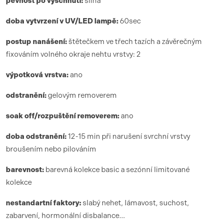
pevnost po vyschnutí:
silná
doba vytvrzení
v UV/LED lamp
ě:
6
0sec
postup nanášení:
štětečkem ve třech tazích a závěrečným
fixováním volného okraje nehtu vrstvy: 2
výpotková vrstva:
ano
odstranění:
gelovým removerem
soak off/rozpuštění removerem:
ano
doba odstranění:
12-15 min při narušení svrchní vrstvy
broušením nebo pilováním
barevnost:
barevná kolekce basic a sezónní limitované
kolekce
nestandartní faktory:
slabý nehet, lámavost, suchost,
zabarvení, hormonální disbalance…