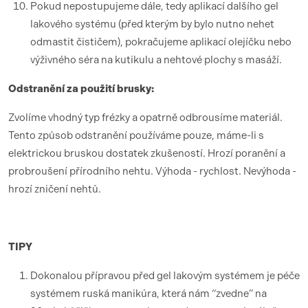
Pokud nepostupujeme dále, tedy aplikací dalšího gel
lakového systému (před kterým by bylo nutno nehet
odmastit čističem), pokračujeme aplikací olejíčku nebo
výživného séra na kutikulu a nehtové plochy s masáží.
Odstranění za použití brusky:
Zvolíme vhodný typ frézky a opatrně odbrousíme materiál.
Tento způsob odstranění používáme pouze, máme-li s
elektrickou bruskou dostatek zkušeností. Hrozí poranění a
probroušení přírodního nehtu. Výhoda - rychlost. Nevýhoda -
hrozí zničení nehtů.
TIPY
Dokonalou přípravou před gel lakovým systémem je péče
systémem ruská manikúra, která nám “zvedne” na