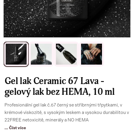
Gel lak Ceramic 67 Lava -
gelový lak bez HEMA, 10 ml
Profesionální gel lak č.67 černý se stříbrnými třpytkami, v
krémové viskozitě, s vysokým leskem a vysokou durabilitou v
22FREE netoxicitě, minerály a NO HEMA
... Číst více