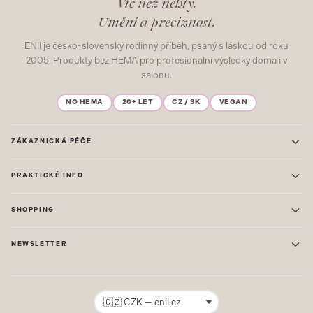
Víc než nehty.
Umění a preciznost.
ENII je česko-slovenský rodinný příběh, psaný s láskou od roku
2005. Produkty bez HEMA pro profesionální výsledky doma i v
salonu.
NO HEMA
20+ LET
CZ / SK
VEGAN
ZÁKAZNICKÁ PÉČE
Kontakt
PRAKTICKÉ INFO
Časté dotazy
Blog & Inspirace
Prodejna: Praha
Mapa stránek
SHOPPING
Prodejna: Uherské Hradiště
O nás
ONE STEP
Ochrana osobních údajů
NEWSLETTER
GEL LAKY
Obchodní podmínky
STARTOVACÍ SADY
Novinky, tipy a inspirace přímo do vašeho e-mailu. Jako první.
Reklamace
STAVEBNÍ MATERIÁL
Přihlásit