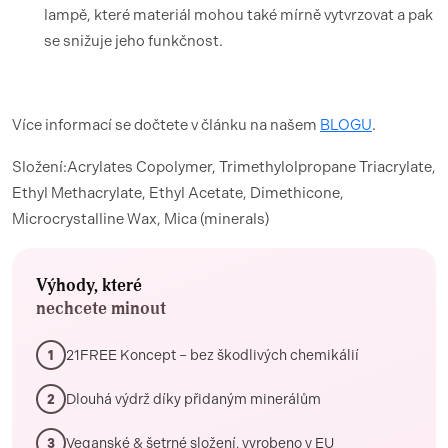
lampě, které materiál mohou také mírně vytvrzovat a pak
se snižuje jeho funkčnost.
Více informací se dočtete v článku na našem
BLOGU
.
Složení:Acrylates Copolymer, Trimethylolpropane Triacrylate,
Ethyl Methacrylate, Ethyl Acetate, Dimethicone,
Microcrystalline Wax, Mica (minerals)
Výhody, které
nechcete minout
21FREE Koncept – bez škodlivých chemikálií
1
Dlouhá výdrž díky přidaným minerálům
2
Veganské & šetrné složení, vyrobeno v EU
3