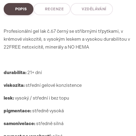
POPIS
RECENZE
VZDĚLÁVÁNÍ
Profesionální gel lak č.67 černý se stříbrnými třpytkami, v
krémové viskozitě, s vysokým leskem a vysokou durabilitou v
22FREE netoxicitě, minerály a NO HEMA
durabilita:
21+ dní
viskozita:
střední gelové konzistence
lesk:
vysoký / střední i bez topu
pigmentace:
středně vysoká
samonivelace:
středně silná