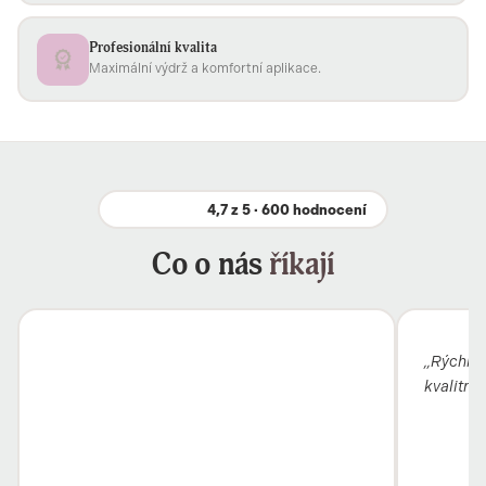
Profesionální kvalita
Maximální výdrž a komfortní aplikace.
4,7 z 5 · 600 hodnocení
Co o nás
říkají
„Rýchle 
kvalitný"