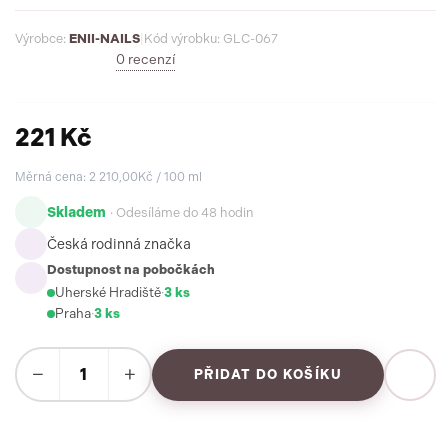
Výrobce:
ENII-NAILS
|
Kód výrobku: GLC-067
0 recenzí
221 Kč
Měrná cena: 2 210,00Kč / 100 ml
Skladem
· Odesíláme do 48 hodin
Česká rodinná značka
Dostupnost na pobočkách
Uherské Hradiště
·
3 ks
Praha
·
3 ks
−
+
PŘIDAT DO KOŠÍKU