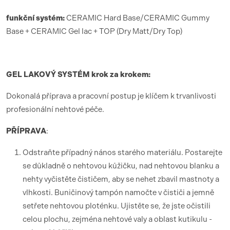
funk
ční syst
é
m:
CERAMIC Hard Base/CERAMIC Gummy
Base + CERAMIC Gel lac + TOP (Dry Matt/Dry Top)
GEL LAKOV
Ý SYST
É
M krok za krokem:
Dokonalá příprava a pracovní postup je klíčem k trvanlivosti
profesionální nehtové péče.
PŘÍ
PRAVA
:
Odstraňte případný nános starého materiálu. Postarejte
se důkladně o nehtovou kůžičku, nad nehtovou blanku a
nehty vyčistěte čističem, aby se nehet zbavil mastnoty a
vlhkosti. Buničinový tampón namočte v čističi a jemně
setřete nehtovou ploténku. Ujistěte se, že jste očistili
celou plochu, zejména nehtové valy a oblast kutikulu -