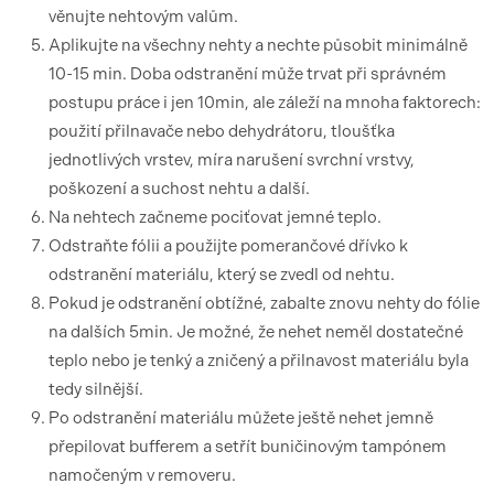
věnujte nehtovým valům.
Aplikujte na všechny nehty a nechte působit minimálně
10-15 min. Doba odstranění může trvat při správném
postupu práce i jen 10min, ale záleží na mnoha faktorech:
použití přilnavače nebo dehydrátoru, tloušťka
jednotlivých vrstev, míra narušení svrchní vrstvy,
poškození a suchost nehtu a další.
Na nehtech začneme pociťovat jemné teplo.
Odstraňte fólii a použijte pomerančové dřívko k
odstranění materiálu, který se zvedl od nehtu.
Pokud je odstranění obtížné, zabalte znovu nehty do fólie
na dalších 5min. Je možné, že nehet neměl dostatečné
teplo nebo je tenký a zničený a přilnavost materiálu byla
tedy silnější.
Po odstranění materiálu můžete ještě nehet jemně
přepilovat bufferem a setřít buničinovým tampónem
namočeným v removeru.