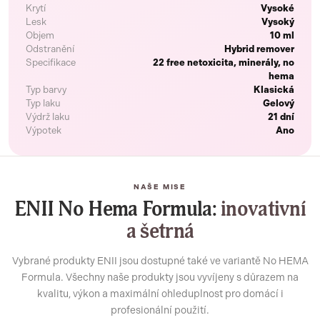
Krytí
Vysoké
Lesk
Vysoký
Objem
10 ml
Odstranění
Hybrid remover
Specifikace
22 free netoxicita, minerály, no
hema
Typ barvy
Klasická
Typ laku
Gelový
Výdrž laku
21 dní
Výpotek
Ano
NAŠE MISE
ENII No Hema Formula:
inovativní
a šetrná
Vybrané produkty ENII jsou dostupné také ve variantě No HEMA
Formula. Všechny naše produkty jsou vyvíjeny s důrazem na
kvalitu, výkon a maximální ohleduplnost pro domácí i
profesionální použití.