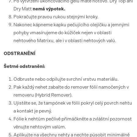
Po vytvrzení ukončovacího gelu máte hotovo. Dry Top ani
Dry Matt
nemá výpotek.
Pokračujte pravou rukou stejnými kroky.
Nakonec kápneme kapku pečujícího olejíčku a jemnými
pohyby vmasírujeme do kůžiček nejen v oblasti
nehtového Matrixu, ale i v oblasti nehtových valů.
ODSTRANĚNÍ
Šetrné odstranění:
Odbruste nebo odpilujte svrchní vrstvu materiálu.
Pak každý nehet zabalte do remover fólií namočených v
removeru (Hybrid Remover).
Ujistěte se, že tampónek ve fólii pokryl celý povrch nehtu
a kontakt je pevný.
Fólie k nehtům pečlivě přimáčkněte a zvláštní pozornost
věnujte nehtovým valům.
Aplikujte na všechny nehty a nechte působit minimálně