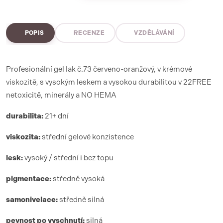
POPIS
RECENZE
VZDĚLÁVÁNÍ
Profesionální gel lak č.73 červeno-oranžový, v krémové
viskozitě, s vysokým leskem a vysokou durabilitou v 22FREE
netoxicitě, minerály a NO HEMA
durabilita:
21+ dní
viskozita:
střední gelové konzistence
lesk:
vysoký / střední i bez topu
pigmentace:
středně vysoká
samonivelace:
středně silná
pevnost po vyschnutí:
silná