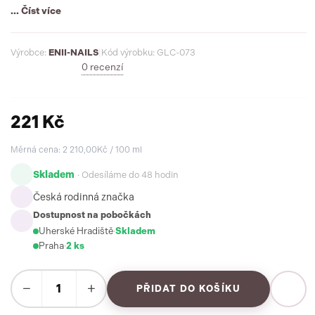
... Číst více
Výrobce:
ENII-NAILS
|
Kód výrobku: GLC-073
0 recenzí
221 Kč
Měrná cena: 2 210,00Kč / 100 ml
Skladem
· Odesíláme do 48 hodin
Česká rodinná značka
Dostupnost na pobočkách
Uherské Hradiště
·
Skladem
Praha
·
2 ks
−
+
PŘIDAT DO KOŠÍKU