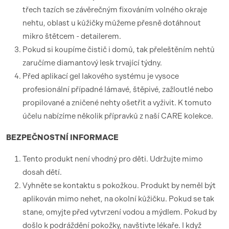
třech tazích se závěrečným fixováním volného okraje
nehtu, oblast u kůžičky můžeme přesně dotáhnout
mikro štětcem - detailerem.
Pokud si koupíme čistič i domů, tak přeleštěním nehtů
zaručíme diamantový lesk trvající týdny.
Před aplikací gel lakového systému je vysoce
profesionální případné lámavé, štěpivé, zažloutlé nebo
propilované a zničené nehty ošetřit a vyživit. K tomuto
účelu nabízíme několik přípravků z naší CARE kolekce.
BEZPEČNOSTNÍ
INFORMACE
Tento produkt není vhodný pro děti. Udržujte mimo
dosah dětí.
Vyhněte se kontaktu s pokožkou. Produkt by neměl být
aplikován mimo nehet, na okolní kůžičku. Pokud se tak
stane, omyjte před vytvrzení vodou a mýdlem. Pokud by
došlo k podráždění pokožky, navštivte lékaře. I když