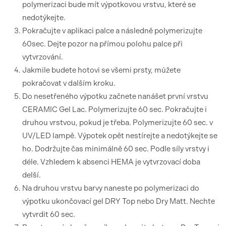
polymerizaci bude mít výpotkovou vrstvu, které se
nedotýkejte.
Pokračujte v aplikaci palce a následně polymerizujte
60sec. Dejte pozor na přímou polohu palce při
vytvrzování.
Jakmile budete hotovi se všemi prsty, můžete
pokračovat v dalším kroku.
Do nesetřeného výpotku začnete nanášet první vrstvu
CERAMIC Gel Lac. Polymerizujte 60 sec. Pokračujte i
druhou vrstvou, pokud je třeba. Polymerizujte 60 sec. v
UV/LED lampě. Výpotek opět nestírejte a nedotýkejte se
ho. Dodržujte čas minimálně 60 sec. Podle síly vrstvy i
déle. Vzhledem k absenci HEMA je vytvrzovací doba
delší.
Na druhou vrstvu barvy naneste po polymerizaci do
výpotku ukončovací gel DRY Top nebo Dry Matt. Nechte
vytvrdit 60 sec.