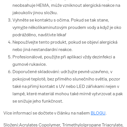
neobsahuje HEMA, může vzniknout alergická reakce na
jakoukoliv jinou složku.
Vyhněte se kontaktu s očima. Pokud se tak stane,
vymyjte několikaminutovým proudem vody a když je oko
podrážděno, navštivte lékař
Nepoužívejte tento produkt, pokud se objeví alergická
nebo jiná nestandardní reakce.
Profesionálové, použijte při aplikaci vždy dezinfekci a
gumové rukavice.
Doporučené skladování: udržujte pevně uzavřeno, v
pokojové teplotě, bez přímého slunečního světla, pozor
také na přímý kontakt s UV nebo LED zářivkami nejen v
lampě, které materiál mohou také mírně vytvrzovat a pak
se snižuje jeho funkčnost.
Více informací se dočtete v článku na našem
BLOGU
.
Složení:Acrylates Copolymer, Trimethylolpropane Triacrylate,