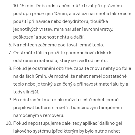
10-15 min. Doba odstranění může trvat při správném
postupu práce i jen 10min, ale záleží na mnoha faktorech:
použití přilnavače nebo dehydrátoru, tloušťka
jednotlivých vrstev, míra narušení svrchní vrstvy,
poškození a suchost nehtu a další.
Na nehtech začneme pociťovat jemné teplo.
Odstraňte fólii a použijte pomerančové dřívko k
odstranění materiálu, který se zvedl od nehtu.
Pokud je odstranění obtížné, zabalte znovu nehty do fólie
na dalších 5min. Je možné, že nehet neměl dostatečné
teplo nebo je tenký a zničený a přilnavost materiálu byla
tedy silnější.
Po odstranění materiálu můžete ještě nehet jemně
přepilovat bufferem a setřít buničinovým tampónem
namočeným v removeru.
Pokud nepostupujeme dále, tedy aplikací dalšího gel
lakového systému (před kterým by bylo nutno nehet