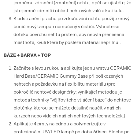
jemnému zdrsnění (zmatnění) nehtu, opět se ujistěte, že
jste jemně zdrsnili i oblast nehtových valů a kutikulu.
K odstranění prachu po zdrsňování nehtu použijte nový
buničinový tampón namočený v čističi. Vyhněte se
doteku povrchu nehtu prstem, aby nebyla přenesena
mastnota, kvůli které by posléze materiál nepřilnul.
BÁZE + BARVA + TOP
Začněte s levou rukou a aplikujte jednu vrstvu CERAMIC
Hard Base/CERAMIC Gummy Base při poškozených
nehtech a požadavku na flexibilitu materiálu (pro
pokročilé nehtové designérky: vynikající metodou je
metoda techniky “vějířovitého vtláčení báze“ do nehtové
ploténky, kterou se můžete detailně naučit v našich
kurzech nebo videích našich nehtových technoložek.)
Aplikujte 4 prsty najednou a polymerizujte v
profesionální UV/LED lampě po dobu 60sec. Plocha po