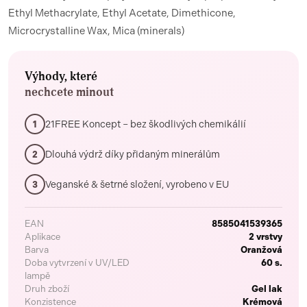
Ethyl Methacrylate, Ethyl Acetate, Dimethicone,
Microcrystalline Wax, Mica (minerals)
Výhody, které
nechcete minout
21FREE Koncept – bez škodlivých chemikálií
1
Dlouhá výdrž díky přidaným minerálům
2
Veganské & šetrné složení, vyrobeno v EU
3
EAN
8585041539365
Aplikace
2 vrstvy
Barva
Oranžová
Doba vytvrzení v UV/LED
60 s.
lampě
Druh zboží
Gel lak
Konzistence
Krémová