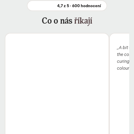
4,7 z 5 · 600 hodnocení
Co o nás
říkají
„A bit ex
the colou
curing i
colour 