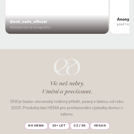
Anonym
@enii_nails_official
před 1 rok
Sledujte nás na Instagramu
Víc než nehty.
Umění a preciznost.
ENII je česko-slovenský rodinný příběh, psaný s láskou od roku
2005. Produkty bez HEMA pro profesionální výsledky doma i v
salonu.
NO HEMA
20+ LET
CZ / SK
VEGAN