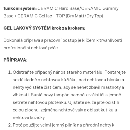
funk
ční syst
é
m:
CERAMIC Hard Base/CERAMIC Gummy
Base + CERAMIC Gel lac + TOP (Dry Matt/Dry Top)
GEL LAKOV
Ý SYST
É
M krok za krokem:
Dokonalá příprava a pracovní postup je klíčem k trvanlivosti
profesionální nehtové péče.
PŘÍ
PRAVA
:
Odstraňte případný nános starého materiálu. Postarejte
se důkladně o nehtovou kůžičku, nad nehtovou blanku a
nehty vyčistěte čističem, aby se nehet zbavil mastnoty a
vlhkosti. Buničinový tampón namočte v čističi a jemně
setřete nehtovou ploténku. Ujistěte se, že jste očistili
celou plochu, zejména nehtové valy a oblast kutikulu -
nehtové kůžičky.
Poté použijte velmi jemný pilník na přírodní nehty k