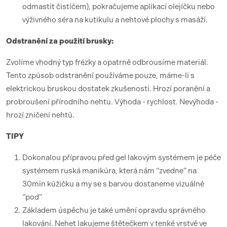
odmastit čističem), pokračujeme aplikací olejíčku nebo
výživného séra na kutikulu a nehtové plochy s masáží.
Odstranění za použití brusky:
Zvolíme vhodný typ frézky a opatrně odbrousíme materiál.
Tento způsob odstranění používáme pouze, máme-li s
elektrickou bruskou dostatek zkušeností. Hrozí poranění a
probroušení přírodního nehtu. Výhoda - rychlost. Nevýhoda -
hrozí zničení nehtů.
TIPY
Dokonalou přípravou před gel lakovým systémem je péče
systémem ruská manikúra, která nám “zvedne” na
30min kůžičku a my se s barvou dostaneme vizuálně
“pod”
Základem úspěchu je také umění opravdu správného
lakování. Nehet lakujeme štětečkem v tenké vrstvě ve