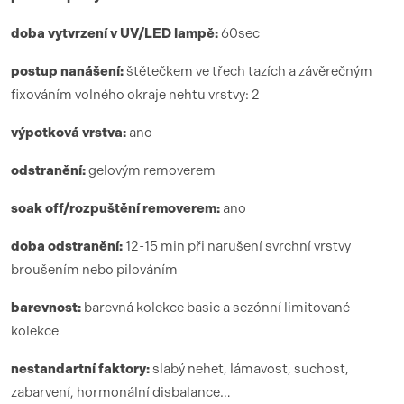
doba vytvrzení
v UV/LED lamp
ě:
6
0sec
postup nanášení:
štětečkem ve třech tazích a závěrečným
fixováním volného okraje nehtu vrstvy: 2
výpotková vrstva:
ano
odstranění:
gelovým removerem
soak off/rozpuštění removerem:
ano
doba odstranění:
12-15 min při narušení svrchní vrstvy
broušením nebo pilováním
barevnost:
barevná kolekce basic a sezónní limitované
kolekce
nestandartní faktory:
slabý nehet, lámavost, suchost,
zabarvení, hormonální disbalance…