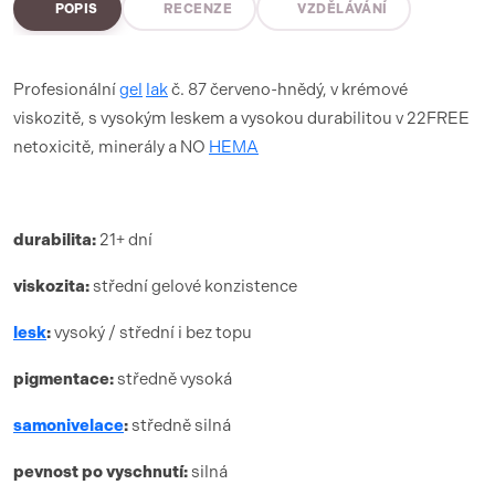
POPIS
RECENZE
VZDĚLÁVÁNÍ
Profesionální
gel
lak
č. 87 červeno-hnědý, v krémové
viskozitě, s vysokým leskem a vysokou durabilitou v 22FREE
netoxicitě, minerály a NO
HEMA
durabilita:
21+ dní
viskozita:
střední gelové konzistence
lesk
:
vysoký / střední i bez topu
pigmentace:
středně vysoká
samonivelace
:
středně silná
pevnost po vyschnutí:
silná