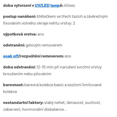
doba vytvrzení
v
UV/LED
lamp
ě:
6
0sec
postup nanášení:
štětečkem ve třech tazích a závěrečným
fixováním volného okraje nehtu vrstvy: 2
výpotková vrstva:
ano
odstranění:
gelovým removerem
soak off
/rozpuštění removerem:
ano
doba odstranění:
12-15 min při narušení svrchní vrstvy
broušením nebo pilováním
barevnost:
barevná kolekce basic a sezónní limitované
kolekce
nestandartní faktory:
slabý nehet, lámavost, suchost,
zabarvení, hormonální disbalance…