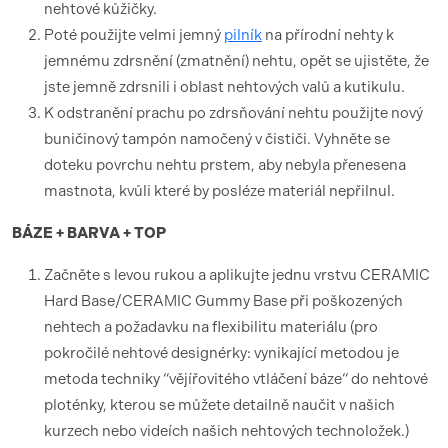
nehtové kůžičky.
Poté použijte velmi jemný
pilník
na přírodní nehty k
jemnému zdrsnění (zmatnění) nehtu, opět se ujistěte, že
jste jemně zdrsnili i oblast nehtových valů a kutikulu.
K odstranění prachu po zdrsňování nehtu použijte nový
buničinový tampón namočený v čističi. Vyhněte se
doteku povrchu nehtu prstem, aby nebyla přenesena
mastnota, kvůli které by posléze materiál nepřilnul.
BÁZE + BARVA + TOP
Začněte s levou rukou a aplikujte jednu vrstvu CERAMIC
Hard Base/CERAMIC Gummy Base při poškozených
nehtech a požadavku na flexibilitu materiálu (pro
pokročilé nehtové designérky: vynikající metodou je
metoda techniky “vějířovitého vtláčení báze“ do nehtové
ploténky, kterou se můžete detailně naučit v našich
kurzech nebo videích našich nehtových technoložek.)