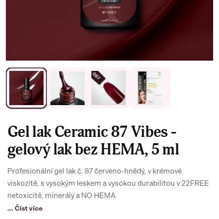
Gel lak Ceramic 87 Vibes -
gelový lak bez HEMA, 5 ml
Profesionální gel lak č. 87 červeno-hnědý, v krémové
viskozitě, s vysokým leskem a vysokou durabilitou v 22FREE
netoxicitě, minerály a NO HEMA
... Číst více