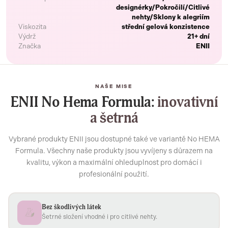
designérky/Pokročilí/Citlivé
nehty/Sklony k alegriím
Viskozita
střední gelová konzistence
Výdrž
21+ dní
Značka
ENII
NAŠE MISE
ENII No Hema Formula:
inovativní
a šetrná
Vybrané produkty ENII jsou dostupné také ve variantě No HEMA
Formula. Všechny naše produkty jsou vyvíjeny s důrazem na
kvalitu, výkon a maximální ohleduplnost pro domácí i
profesionální použití.
Bez škodlivých látek
Šetrné složení vhodné i pro citlivé nehty.