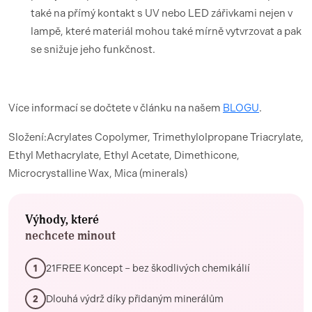
také na přímý kontakt s UV nebo LED zářivkami nejen v
lampě, které materiál mohou také mírně vytvrzovat a pak
se snižuje jeho funkčnost.
Více informací se dočtete v článku na našem
BLOGU
.
Složení:Acrylates Copolymer, Trimethylolpropane Triacrylate,
Ethyl Methacrylate, Ethyl Acetate, Dimethicone,
Microcrystalline Wax, Mica (minerals)
Výhody, které
nechcete minout
21FREE Koncept – bez škodlivých chemikálií
1
Dlouhá výdrž díky přidaným minerálům
2