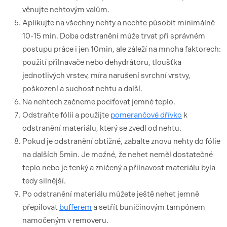
věnujte nehtovým valům.
Aplikujte na všechny nehty a nechte působit minimálně
10-15 min. Doba odstranění může trvat při správném
postupu práce i jen 10min, ale záleží na mnoha faktorech:
použití přilnavače nebo dehydrátoru, tloušťka
jednotlivých vrstev, míra narušení svrchní vrstvy,
poškození a suchost nehtu a další.
Na nehtech začneme pociťovat jemné teplo.
Odstraňte fólii a použijte
pomerančové dřívko
k
odstranění materiálu, který se zvedl od nehtu.
Pokud je odstranění obtížné, zabalte znovu nehty do fólie
na dalších 5min. Je možné, že nehet neměl dostatečné
teplo nebo je tenký a zničený a přilnavost materiálu byla
tedy silnější.
Po odstranění materiálu můžete ještě nehet jemně
přepilovat
bufferem
a setřít buničinovým tampónem
namočeným v removeru.