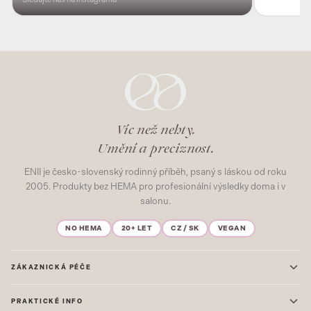
Víc než nehty.
Umění a preciznost.
ENII je česko-slovenský rodinný příběh, psaný s láskou od roku
2005. Produkty bez HEMA pro profesionální výsledky doma i v
salonu.
NO HEMA
20+ LET
CZ / SK
VEGAN
ZÁKAZNICKÁ PÉČE
Kontakt
PRAKTICKÉ INFO
Časté dotazy