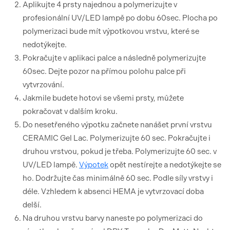
Aplikujte 4 prsty najednou a polymerizujte v
profesionální UV/LED lampě po dobu 60sec. Plocha po
polymerizaci bude mít výpotkovou vrstvu, které se
nedotýkejte.
Pokračujte v aplikaci palce a následně polymerizujte
60sec. Dejte pozor na přímou polohu palce při
vytvrzování.
Jakmile budete hotovi se všemi prsty, můžete
pokračovat v dalším kroku.
Do nesetřeného výpotku začnete nanášet první vrstvu
CERAMIC Gel Lac. Polymerizujte 60 sec. Pokračujte i
druhou vrstvou, pokud je třeba. Polymerizujte 60 sec. v
UV/LED lampě.
Výpotek
opět nestírejte a nedotýkejte se
ho. Dodržujte čas minimálně 60 sec. Podle síly vrstvy i
déle. Vzhledem k absenci HEMA je vytvrzovací doba
delší.
Na druhou vrstvu barvy naneste po polymerizaci do