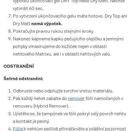
výpotku ukončovací gel DRY Top nebo Dry Matt. Nechte
vytvrdit 60 sec.
Po vytvrzení ukončovacího gelu máte hotovo. Dry Top ani
Dry Matt
nemá výpotek.
Pokračujte pravou rukou stejnými kroky.
Nakonec kápneme kapku pečujícího olejíčku a jemnými
pohyby vmasírujeme do kůžiček nejen v oblasti
nehtového Matrixu, ale i v oblasti nehtových valů.
ODSTRANĚNÍ
Šetrné odstranění:
Odbruste nebo odpilujte svrchní vrstvu materiálu.
Pak každý nehet zabalte do
remover
fólií namočených v
removeru (Hybrid Remover).
Ujistěte se, že tampónek ve fólii pokryl celý povrch nehtu
a kontakt je pevný.
Fólie
k nehtům pečlivě přimáčkněte a zvláštní pozornost