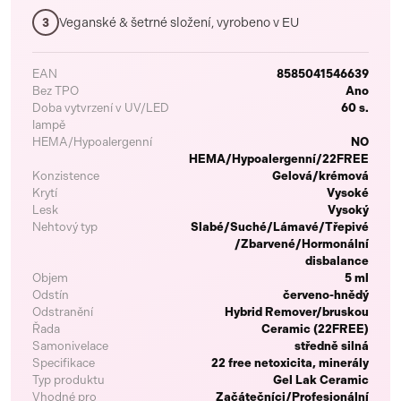
Veganské & šetrné složení, vyrobeno v EU
3
EAN
8585041546639
Bez TPO
Ano
Doba vytvrzení v UV/LED
60 s.
lampě
HEMA/Hypoalergenní
NO
HEMA/Hypoalergenní/22FREE
Konzistence
Gelová/krémová
Krytí
Vysoké
Lesk
Vysoký
Nehtový typ
Slabé/Suché/Lámavé/Třepivé
/Zbarvené/Hormonální
disbalance
Objem
5 ml
Odstín
červeno-hnědý
Odstranění
Hybrid Remover/bruskou
Řada
Ceramic (22FREE)
Samonivelace
středně silná
Specifikace
22 free netoxicita, minerály
Typ produktu
Gel Lak Ceramic
Vhodné pro
Začátečníci/Profesionální