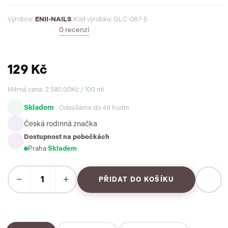
Výrobce:
ENII-NAILS
|
Kód výrobku: GLC-087-5
0 recenzí
129 Kč
Měrná cena: 2 580,00Kč / 100 ml
Skladem
· Odesíláme do 48 hodin
Česká rodinná značka
Dostupnost na pobočkách
Praha
·
Skladem
−
+
PŘIDAT DO KOŠÍKU