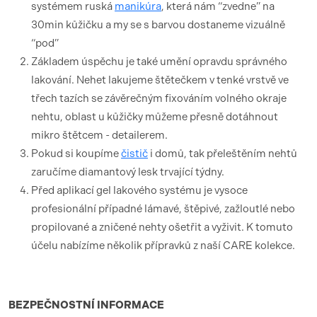
systémem ruská
manikúra
, která nám “zvedne” na
30min kůžičku a my se s barvou dostaneme vizuálně
“pod”
Základem úspěchu je také umění opravdu správného
lakování. Nehet lakujeme štětečkem v tenké vrstvě ve
třech tazích se závěrečným fixováním volného okraje
nehtu, oblast u kůžičky můžeme přesně dotáhnout
mikro štětcem - detailerem.
Pokud si koupíme
čistič
i domů, tak přeleštěním nehtů
zaručíme diamantový lesk trvající týdny.
Před aplikací gel lakového systému je vysoce
profesionální případné lámavé, štěpivé, zažloutlé nebo
propilované a zničené nehty ošetřit a vyživit. K tomuto
účelu nabízíme několik přípravků z naší CARE kolekce.
BEZPEČNOSTNÍ
INFORMACE