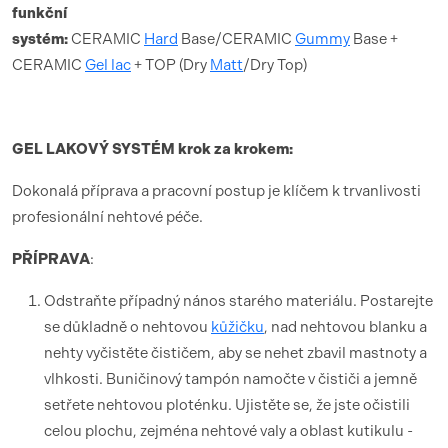
funk
ční
syst
é
m:
CERAMIC
Hard
Base/CERAMIC
Gummy
Base +
CERAMIC
Gel lac
+ TOP (Dry
Matt
/Dry Top)
GEL LAKOV
Ý SYST
É
M krok za krokem:
Dokonalá příprava a pracovní postup je klíčem k trvanlivosti
profesionální nehtové péče.
PŘÍ
PRAVA
:
Odstraňte případný nános starého materiálu. Postarejte
se důkladně o nehtovou
kůžičku
, nad nehtovou blanku a
nehty vyčistěte čističem, aby se nehet zbavil mastnoty a
vlhkosti. Buničinový tampón namočte v čističi a jemně
setřete nehtovou ploténku. Ujistěte se, že jste očistili
celou plochu, zejména nehtové valy a oblast kutikulu -