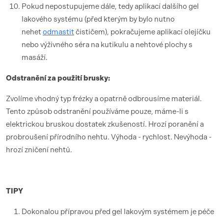
Pokud nepostupujeme dále, tedy aplikací dalšího gel
lakového systému (před kterým by bylo nutno
nehet
odmastit
čističem), pokračujeme aplikací olejíčku
nebo výživného séra na kutikulu a nehtové plochy s
masáží.
Odstranění za použití brusky:
Zvolíme vhodný typ frézky a opatrně odbrousíme materiál.
Tento způsob odstranění používáme pouze, máme-li s
elektrickou bruskou dostatek zkušeností. Hrozí poranění a
probroušení přírodního nehtu. Výhoda - rychlost. Nevýhoda -
hrozí zničení nehtů.
TIPY
Dokonalou přípravou před gel lakovým systémem je péče