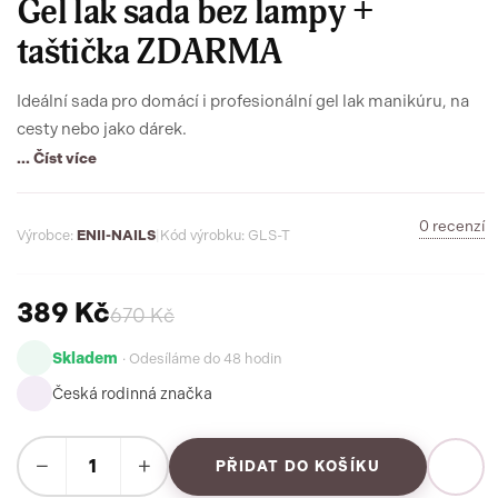
Gel lak sada bez lampy +
taštička ZDARMA
Ideální sada pro domácí i profesionální gel lak manikúru, na
cesty nebo jako dárek.
... Číst více
0 recenzí
Výrobce:
ENII-NAILS
|
Kód výrobku: GLS-T
389 Kč
670 Kč
Skladem
· Odesíláme do 48 hodin
Česká rodinná značka
−
+
PŘIDAT DO KOŠÍKU