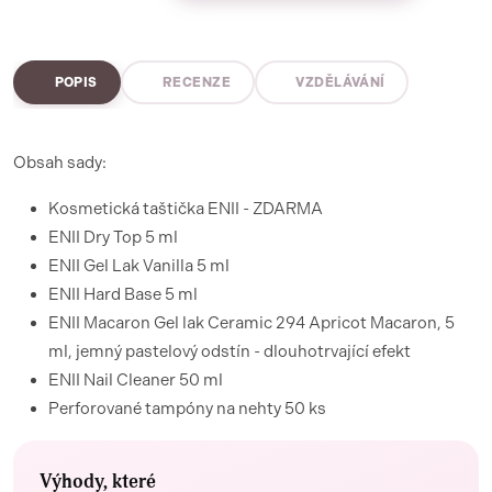
POPIS
RECENZE
VZDĚLÁVÁNÍ
Obsah sady:
Kosmetická taštička ENII - ZDARMA
ENII Dry Top 5 ml
ENII Gel Lak Vanilla 5 ml
ENII Hard Base 5 ml
ENII
Macaron Gel lak Ceramic 294 Apricot Macaron, 5
ml, jemný pastelový odstín - dlouhotrvající efekt
ENII Nail Cleaner 50 ml
Perforované tampóny na nehty 50 ks
Výhody, které