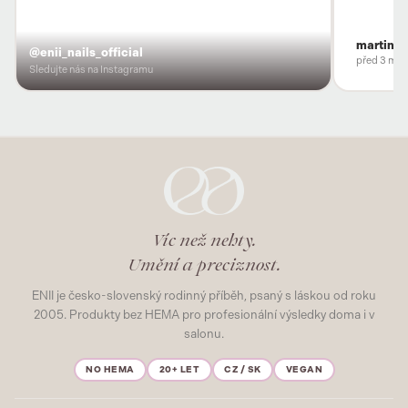
martina
@enii_nails_official
před 3 měs
Sledujte nás na Instagramu
Víc než nehty.
Umění a preciznost.
ENII je česko-slovenský rodinný příběh, psaný s láskou od roku
2005. Produkty bez HEMA pro profesionální výsledky doma i v
salonu.
NO HEMA
20+ LET
CZ / SK
VEGAN