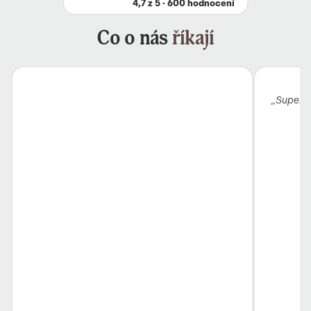
4,7 z 5 · 600 hodnocení
Co o nás
říkají
„Super k