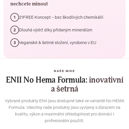
nechcete minout
21FREE Koncept – bez škodlivých chemikálií
1
Dlouhá výdrž díky přidaným minerálům
2
Veganské & šetrné složení, vyrobeno v EU
3
NAŠE MISE
ENII No Hema Formula:
inovativní
a šetrná
Vybrané produkty ENII jsou dostupné také ve variantě No HEMA
Formula. Všechny naše produkty jsou vyvíjeny s důrazem na
kvalitu, výkon a maximální ohleduplnost pro domácí i
profesionální použití.