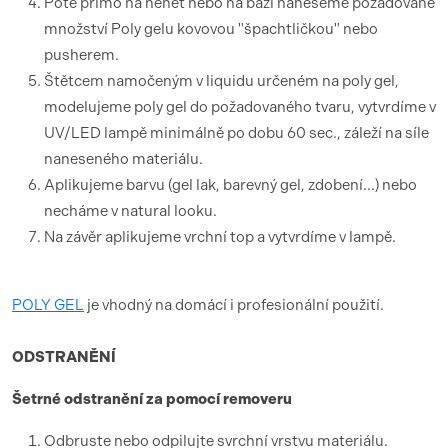
Poté přímo na nehet nebo na bázi naneseme požadované
množství Poly gelu kovovou "špachtličkou" nebo
pusherem.
Štětcem namočeným v liquidu určeném na poly gel,
modelujeme poly gel do požadovaného tvaru, vytvrdíme v
UV/LED lampě minimálně po dobu 60 sec., záleží na síle
naneseného materiálu.
Aplikujeme barvu (gel lak, barevný gel, zdobení...) nebo
necháme v natural looku.
Na závěr aplikujeme vrchní top a vytvrdíme v lampě.
POLY GEL
je vhodný na domácí i profesionální použití.
ODSTRANĚNÍ
Šetrné odstranění za pomocí removeru
Odbruste nebo odpilujte svrchní vrstvu materiálu.