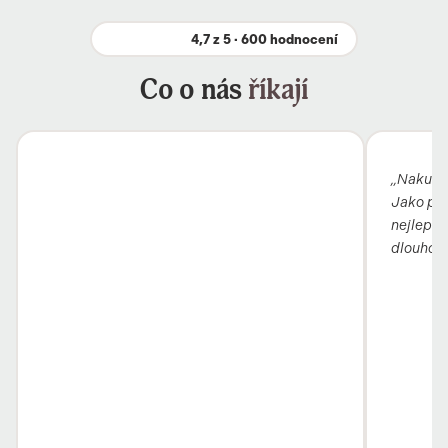
4,7 z 5 · 600 hodnocení
Co o nás
říkají
„Nakupuj
Jako pro
nejlepší 
dlouho, 