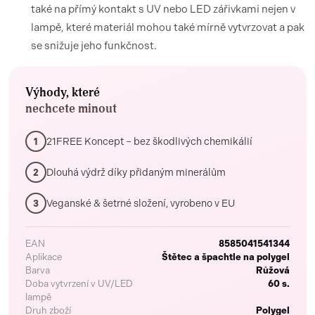
také na přímý kontakt s UV nebo LED zářivkami nejen v
lampě, které materiál mohou také mírně vytvrzovat a pak
se snižuje jeho funkčnost.
Výhody, které
nechcete minout
21FREE Koncept – bez škodlivých chemikálií
1
Dlouhá výdrž díky přidaným minerálům
2
Veganské & šetrné složení, vyrobeno v EU
3
EAN
8585041541344
Aplikace
Štětec a špachtle na polygel
Barva
Růžová
Doba vytvrzení v UV/LED
60 s.
lampě
Druh zboží
Polygel