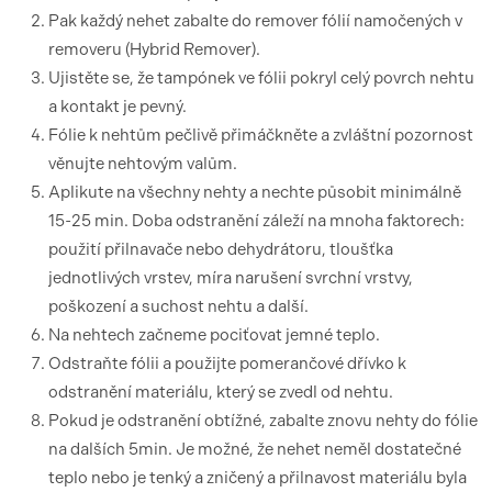
Pak každý nehet zabalte do remover fólií namočených v
removeru (Hybrid Remover).
Ujistěte se, že tampónek ve fólii pokryl celý povrch nehtu
a kontakt je pevný.
Fólie k nehtům pečlivě přimáčkněte a zvláštní pozornost
věnujte nehtovým valům.
Aplikute na všechny nehty a nechte působit minimálně
15-25 min. Doba odstranění záleží na mnoha faktorech:
použití přilnavače nebo dehydrátoru, tloušťka
jednotlivých vrstev, míra narušení svrchní vrstvy,
poškození a suchost nehtu a další.
Na nehtech začneme pociťovat jemné teplo.
Odstraňte fólii a použijte pomerančové dřívko k
odstranění materiálu, který se zvedl od nehtu.
Pokud je odstranění obtížné, zabalte znovu nehty do fólie
na dalších 5min. Je možné, že nehet neměl dostatečné
teplo nebo je tenký a zničený a přilnavost materiálu byla