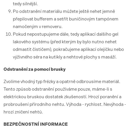
tedy silnější.
Po odstranění materiálu můžete ještě nehet jemně
přepilovat bufferem a setřít buničinovým tampónem
namočeným v removeru.
Pokud nepostupujeme dále, tedy aplikací dalšího gel
lakového systému (před kterým by bylo nutno nehet
odmastit čističem), pokračujeme aplikací olejíčku nebo
výživného séra na kutikly a nehtové plochy s masáží.
Odstranění za pomocí brusky
Zvolíme vhodný typ frézky a opatrně odbrousíme materiál.
Tento způsob odstranění používáme pouze, máme-li s
elektrickou bruskou dostatek zkušeností. Hrozí poranění a
probroušení přírodního nehtu. Výhoda - rychlost. Nevýhoda -
hrozí zničení nehtů.
BEZPEČNOSTNÍ
INFORMACE