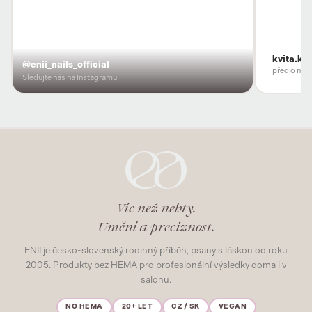
kvita.ko
@enii_nails_official
před 6 měs
Sledujte nás na Instagramu
Víc než nehty.
Umění a preciznost.
ENII je česko-slovenský rodinný příběh, psaný s láskou od roku
2005. Produkty bez HEMA pro profesionální výsledky doma i v
salonu.
NO HEMA
20+ LET
CZ / SK
VEGAN