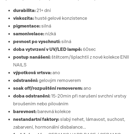
durabilita:
21+ dní
viskozita:
husté gelové konzistence
pigmentace:
silná
samonivelace:
nízká
pevnost po vyschnutí:
silná
doba vytvrzení
v UV/LED lamp
ě:
60sec
postup nanášení:
štětcem/šplachtlí z nové kolekce ENII
NAILS
výpotková vrtsva:
ano
odstranění:
gelovým removerem
soak off/rozpuštění removerem:
ano
doba odstranění:
15-20min při narušení svrchní vrstvy
broušením nebo pilováním
barevnost:
barevná kolekce
nestandartní faktory:
slabý nehet, lámavost, suchost,
zabarvení, hormonální disbalance…