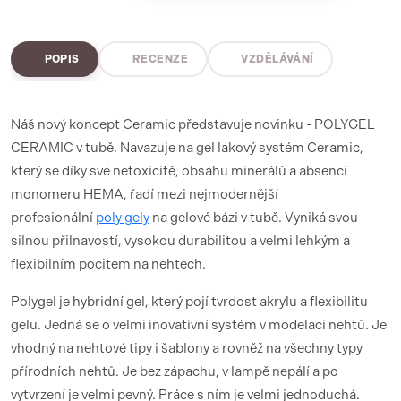
POPIS
RECENZE
VZDĚLÁVÁNÍ
Náš nový koncept Ceramic představuje novinku - POLYGEL
CERAMIC v tubě. Navazuje na gel lakový systém Ceramic,
který se díky své netoxicitě, obsahu minerálů a absenci
monomeru HEMA, řadí mezi nejmodernější
profesionální
poly gely
na gelové bázi v tubě. Vyniká svou
silnou přilnavostí, vysokou durabilitou a velmi lehkým a
flexibilním pocitem na nehtech.
Polygel je hybridní gel, který pojí tvrdost akrylu a flexibilitu
gelu. Jedná se o velmi inovativní systém v modelaci nehtů. Je
vhodný na nehtové tipy i šablony a rovněž na všechny typy
přírodních nehtů. Je bez zápachu, v lampě nepálí a po
vytvrzení je velmi pevný. Práce s ním je velmi jednoduchá.