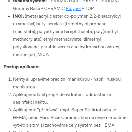
funk
ční syst
é
m:
CERAMIC HARD BASE / CERAMIC
Gummy Base + CERAMIC
Polygel
+ TOP
INCI:
(meta) acrylic ester co-polymer, 2,2-bis(acryloyl
oxymethyl) butyl acrylate (trimethylol propane
triacrylate), polyethylene terephthalate, poly(methyl
methacrylate), ethyl methacrylate, dimethyl
polysiloxane, paraffin waxes and hydrocarbon waxes,
microcryst, MICA
Postup aplikace:
Nehty si upravíme precizní manikúrou - např. "ruskou"
manikúrou
Aplikujeme Nail prep k dehydrataci, odmaštění a
desinfekci nehtu.
Aplikujeme "přilnávač" např. Super Stick (obsahuje
HEMA) nebo Hard Base Ceramic, kterou ovšem musíme
vytvrdit a tím si zachováme celý systém bez HEMA