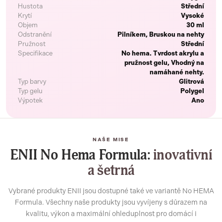
Hustota
Střední
Krytí
Vysoké
Objem
30 ml
Odstranění
Pilníkem, Bruskou na nehty
Pružnost
Střední
Specifikace
No hema. Tvrdost akrylu a
pružnost gelu, Vhodný na
namáhané nehty.
Typ barvy
Glitrová
Typ gelu
Polygel
Výpotek
Ano
NAŠE MISE
ENII No Hema Formula:
inovativní
a šetrná
Vybrané produkty ENII jsou dostupné také ve variantě No HEMA
Formula. Všechny naše produkty jsou vyvíjeny s důrazem na
kvalitu, výkon a maximální ohleduplnost pro domácí i