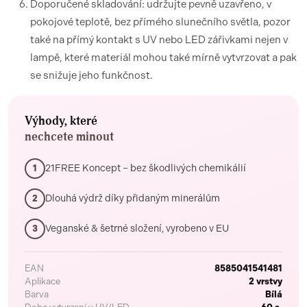
Doporučené skladování: udržujte pevně uzavřeno, v
pokojové teplotě, bez přímého slunečního světla, pozor
také na přímý kontakt s UV nebo LED zářivkami nejen v
lampě, které materiál mohou také mírně vytvrzovat a pak
se snižuje jeho funkčnost.
Výhody, které
nechcete minout
21FREE Koncept – bez škodlivých chemikálií
1
Dlouhá výdrž díky přidaným minerálům
2
Veganské & šetrné složení, vyrobeno v EU
3
EAN
8585041541481
Aplikace
2 vrstvy
Barva
Bílá