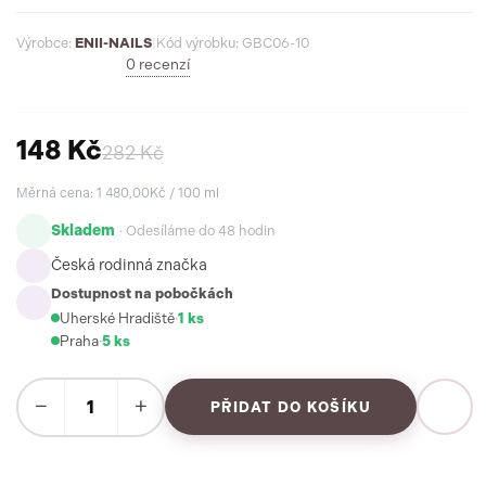
prodloužení trvanlivosti manikúry.
Výrobce:
ENII-NAILS
|
Kód výrobku: GBC06-10
0 recenzí
148 Kč
282 Kč
Měrná cena: 1 480,00Kč / 100 ml
Skladem
· Odesíláme do 48 hodin
Česká rodinná značka
Dostupnost na pobočkách
Uherské Hradiště
·
1 ks
Praha
·
5 ks
−
+
PŘIDAT DO KOŠÍKU