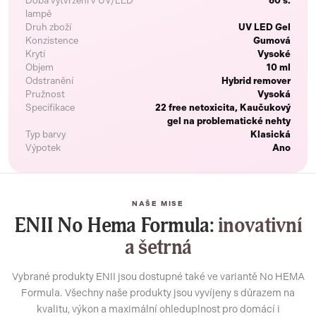
Doba vytvrzení v UV/LED
60 s.
lampě
Druh zboží
UV LED Gel
Konzistence
Gumová
Krytí
Vysoké
Objem
10 ml
Odstranění
Hybrid remover
Pružnost
Vysoká
Specifikace
22 free netoxicita, Kaučukový
gel na problematické nehty
Typ barvy
Klasická
Výpotek
Ano
NAŠE MISE
ENII No Hema Formula:
inovativní
a šetrná
Vybrané produkty ENII jsou dostupné také ve variantě No HEMA
Formula. Všechny naše produkty jsou vyvíjeny s důrazem na
kvalitu, výkon a maximální ohleduplnost pro domácí i