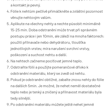
a kontakt je pevný.
Fólie k nehtům pečlivě přimáčkněte a zvláštní pozornost
věnujte nehtovým valům.
Aplikute na všechny nehty a nechte působit minimálně
15-25 min. Doba odstranění může trvat při správném
postupu práce i jen 10min, ale záleží na mnoha faktorech:
použití přilnavače nebo dehydrátoru, tloušťka
jednotlivých vrstev, míra narušení svrchní vrstvy,
poškození a suchost nehtu a další.
Na nehtech začneme pociťovat jemné teplo.
Odstraňte fólii a použijte pomerančové dřívko k
odstranění materiálu, který se zvedl od nehtu.
Pokud je odstranění obtížné, zabalte znovu nehty do fólie
na dalších 5min. Je možné, že nehet neměl dostatečné
teplo nebo je tenký a zničený a přilnavost materiálu byla
tedy silnější.
Po odstranění materiálu můžete ještě nehet jemně