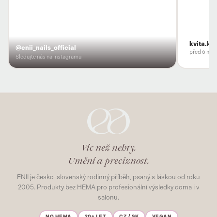
kvita.ko
@enii_nails_official
před 6 měs
Sledujte nás na Instagramu
Víc než nehty.
Umění a preciznost.
ENII je česko-slovenský rodinný příběh, psaný s láskou od roku
2005. Produkty bez HEMA pro profesionální výsledky doma i v
salonu.
NO HEMA
20+ LET
CZ / SK
VEGAN