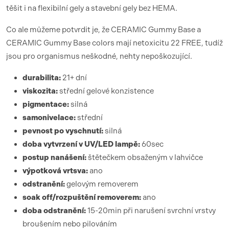
těšit i na flexibilní gely a stavební gely bez HEMA.
Co ale můžeme potvrdit je, že CERAMIC Gummy Base a
CERAMIC Gummy Base colors mají netoxicitu 22 FREE, tudíž
jsou pro organismus neškodné, nehty nepoškozující.
durabilita:
21+ dní
viskozita:
střední gelové konzistence
pigmentace:
silná
samonivelace:
střední
pevnost po vyschnutí:
silná
doba vytvrzení
v UV/LED lamp
ě:
60sec
postup nanášení:
štětečkem obsaženým v lahvičce
výpotková vrtsva:
ano
odstranění:
gelovým removerem
soak off/rozpuštění removerem:
ano
doba odstranění:
15-20min při narušení svrchní vrstvy
broušením nebo pilováním