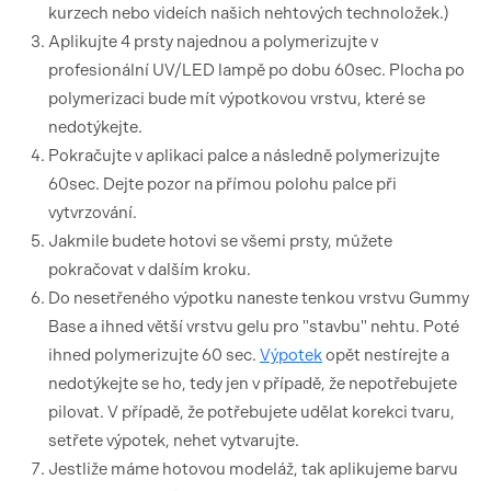
kurzech nebo videích našich nehtových technoložek.)
Aplikujte 4 prsty najednou a polymerizujte v
profesionální UV/LED lampě po dobu 60sec. Plocha po
polymerizaci bude mít výpotkovou vrstvu, které se
nedotýkejte.
Pokračujte v aplikaci palce a následně polymerizujte
60sec. Dejte pozor na přímou polohu palce při
vytvrzování.
Jakmile budete hotovi se všemi prsty, můžete
pokračovat v dalším kroku.
Do nesetřeného výpotku naneste tenkou vrstvu Gummy
Base a ihned větší vrstvu gelu pro "stavbu" nehtu. Poté
ihned polymerizujte 60 sec.
Výpotek
opět nestírejte a
nedotýkejte se ho, tedy jen v případě, že nepotřebujete
pilovat. V případě, že potřebujete udělat korekci tvaru,
setřete výpotek, nehet vytvarujte.
Jestliže máme hotovou modeláž, tak aplikujeme barvu