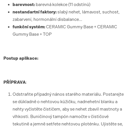
barevnost:
barevná kolekce (11 odstínů)
nestandartní faktory:
slabý nehet, lámavost, suchost,
zabarvení, hormonální disbalance…
funk
ční syst
é
m:
CERAMIC Gummy Base + CERAMIC
Gummy Base
+ TOP
Postup aplikace:
PŘÍ
PRAVA
:
Odstraňte případný nános starého materiálu. Postarejte
se důkladně o nehtovou kůžičku, nadnehetní blanku a
nehty vyčistěte čističem, aby se nehet zbavil mastnoty a
vlhkosti. Buničinový tampón namočte v čističové
tekutině a jemně setřete nehtovou ploténku. Ujistěte se,