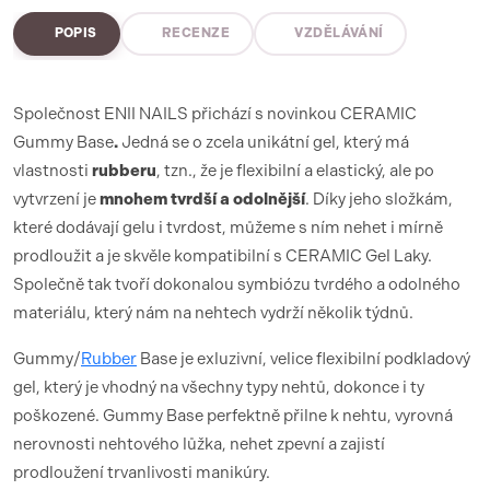
POPIS
RECENZE
VZDĚLÁVÁNÍ
Společnost ENII NAILS přichází s novinkou CERAMIC
Gummy Base
.
Jedná se o zcela unikátní gel, který má
vlastnosti
rubberu
, tzn., že je flexibilní a elastický, ale po
vytvrzení je
mnohem tvrdší a odolnější
. Díky jeho složkám,
které dodávají gelu i tvrdost, můžeme s ním nehet i mírně
prodloužit a je skvěle kompatibilní s CERAMIC Gel Laky.
Společně tak tvoří dokonalou symbiózu tvrdého a odolného
materiálu, který nám na nehtech vydrží několik týdnů.
Gummy/
Rubber
Base je exluzivní, velice flexibilní podkladový
gel, který je vhodný na všechny typy nehtů, dokonce i ty
poškozené. Gummy Base perfektně přilne k nehtu, vyrovná
nerovnosti nehtového lůžka, nehet zpevní a zajistí
prodloužení trvanlivosti manikúry.