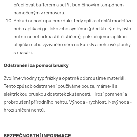
přepilovat bufferem a setřít buničinovým tampónem
namočeným v removeru.
Pokud nepostupujeme dále, tedy aplikací další modeláže
nebo aplikací gel lakového systému (před kterým by bylo
nutno nehet odmastit čističem), pokračujeme aplikací
olejíčku nebo výživného séra na kutikly a nehtové plochy
s masáží.
Odstranění za pomocí brusky
Zvolíme vhodný typ frézky a opatrně odbrousíme materiál.
Tento způsob odstranění používáme pouze, máme-li s
elektrickou bruskou dostatek zkušeností. Hrozí poranění a
probroušení přírodního nehtu. Výhoda - rychlost. Nevýhoda -
hrozí zničení nehtů.
BEZPEČNOSTNÍ
INFORMACE