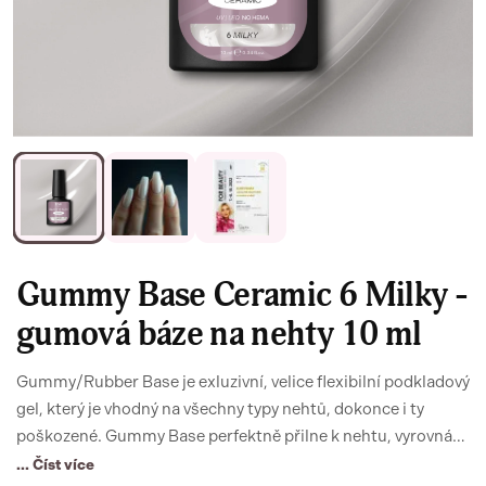
Gummy Base Ceramic 6 Milky -
gumová báze na nehty 10 ml
Gummy/Rubber Base je exluzivní, velice flexibilní podkladový
gel, který je vhodný na všechny typy nehtů, dokonce i ty
poškozené. Gummy Base perfektně přilne k nehtu, vyrovná
nerovnosti nehtového lůžka, nehet zpevní a zajistí
... Číst více