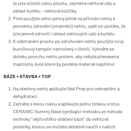
že jste očistili celou plochu, zejména nehtové valy a
oblast kutiklu - nehtové kůžičky.
Poté použijte velmi jemný pilník na přírodní nehty k
jemnému zdrsnění (zmatnění) nehtu, opět se ujistěte, že
jste jemně zdrsnili i oblast nehtových valů a kutiklu.
K odstranění prachu po zdrsňování nehtu použijte nový
buničinový tampón namočený v čističi. Vyhněte se
doteku povrchu nehtu prstem, aby nebyla přenesena
mastnota, kvůli které by posléze materiál nepřilnul.
BÁZE + STAVBA + TOP
Na všechny nehty aplikujte Nail Prep pro odmastění a
dehydrataci.
Začněte s levou rukou a aplikujte jednu tenkou vrstvu
CERAMIC Gummy Base (vynikající metodou je metoda
techniky "vějířovitého vtláčení báze" do nehtové
ploténky, kterou se můžete detailně naučit v našich