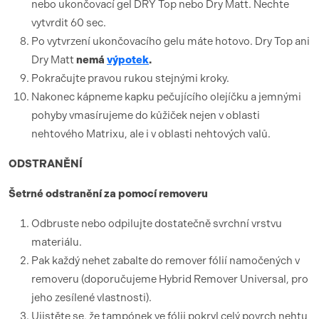
nebo ukončovací gel DRY Top nebo Dry Matt. Nechte
vytvrdit 60 sec.
Po vytvrzení ukončovacího gelu máte hotovo. Dry Top ani
Dry Matt
nemá
výpotek
.
Pokračujte pravou rukou stejnými kroky.
Nakonec kápneme kapku pečujícího olejíčku a jemnými
pohyby vmasírujeme do kůžiček nejen v oblasti
nehtového Matrixu, ale i v oblasti nehtových valů.
ODSTRANĚNÍ
Šetrné odstranění za pomocí removeru
Odbruste nebo odpilujte dostatečně svrchní vrstvu
materiálu.
Pak každý nehet zabalte do remover fólií namočených v
removeru (doporučujeme Hybrid Remover Universal, pro
jeho zesílené vlastnosti).
Ujistěte se, že tampónek ve fólii pokryl celý povrch nehtu