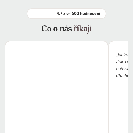
4,7 z 5 · 600 hodnocení
Co o nás
říkají
„Nakupuj
Jako pro
nejlepší 
dlouho, 