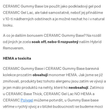
CERAMIC Gummy Base lze použít jako podkladový gel pod
CERAMIC Gel Lac, ale také samostatně, neboť jej přinášíme
v 10-ti nádherných odstínech a je možné nechat ho i v natural
looku.
A co je dalším bonusem CERAMIC Gummy Base? Na rozdíl
od jiných je zcela
soak off, nebo-li rozpustný
naším Hybrid
Removerem.
HEMA a toxicita
CERAMIC Gummy Base i CERAMC Gummy Base barevná
kolekce prozatím
obsahují
monomer HEMA. Jak jsme se již
zmiňovali, produkty bez tohoto alergenu jsou zatím ve vývoji a
je jen málo produktů na nehty, které ho
neobsahují
. Zatímco
u CERAMIC Base Thick, CERAMIC Gel Lac NO HEMA a
CERAMIC
Polygel
můžeme potvrdit, u Gummy Base base
věříme v rychlý vývoj a v blízké budoucnosti se budeme moci