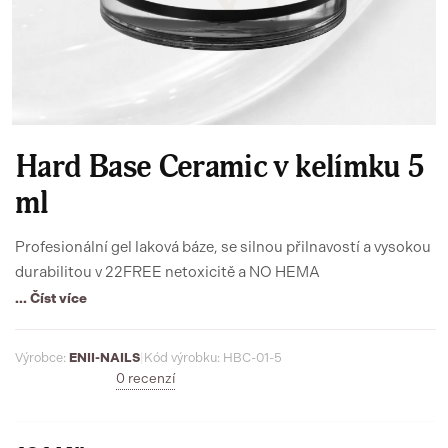
Hard Base Ceramic v kelímku 5
ml
Profesionální gel laková báze, se silnou přilnavostí a vysokou
durabilitou v 22FREE netoxicitě a NO HEMA
... Číst více
Výrobce:
ENII-NAILS
|
Kód výrobku: HBC-01-5
0 recenzí