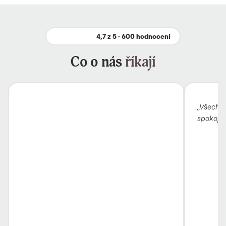
4,7 z 5 · 600 hodnocení
Co o nás
říkají
„Všechno
spokojen