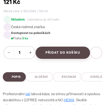
121 Kč
Měrná cena: 2 420,00Kč / 100 ml
Skladem
· Odesíláme do 48 hodin
Česká rodinná značka
Dostupnost na pobočkách
Praha
·
3 ks
−
+
PŘIDAT DO KOŠÍKU
POPIS
SLOŽENÍ
RECENZE
VZDĚLÁV
Profesionální
gel
laková báze, se silnou přilnavostí a vysokou
durabilitou v 22FREE netoxicitě a NO
HEMA
. Skvělá