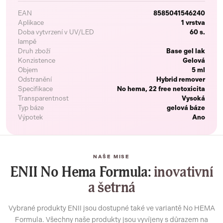
EAN
8585041546240
Aplikace
1 vrstva
Doba vytvrzení v UV/LED
60 s.
lampě
Druh zboží
Base gel lak
Konzistence
Gelová
Objem
5 ml
Odstranění
Hybrid remover
Specifikace
No hema, 22 free netoxicita
Transparentnost
Vysoká
Typ báze
gelová báze
Výpotek
Ano
NAŠE MISE
ENII No Hema Formula:
inovativní
a šetrná
Vybrané produkty ENII jsou dostupné také ve variantě No HEMA
Formula. Všechny naše produkty jsou vyvíjeny s důrazem na