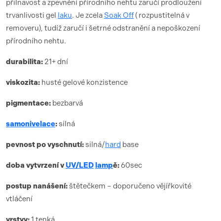
přilnavost a zpevnění přírodního nehtu zaručí prodloužení
trvanlivosti gel
laku
. Je zcela
Soak Off
( rozpustitelná v
removeru), tudíž zaručí i šetrné odstranění a nepoškození
přírodního nehtu.
durabilita:
21+ dní
viskozita:
husté gelové konzistence
pigmentace:
bezbarvá
samonivelace
:
silná
pevnost po vyschnutí:
silná/
hard
base
doba vytvrzení
v
UV/LED
lamp
ě:
60sec
postup nanášení:
štětečkem – doporučeno vějířkovité
vtláčení
vrstvy:
1 tenká