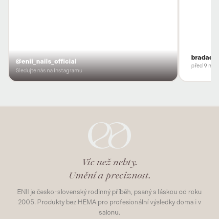
bradacov
@enii_nails_official
před 9 měs
Sledujte nás na Instagramu
Víc než nehty.
Umění a preciznost.
ENII je česko-slovenský rodinný příběh, psaný s láskou od roku
2005. Produkty bez HEMA pro profesionální výsledky doma i v
salonu.