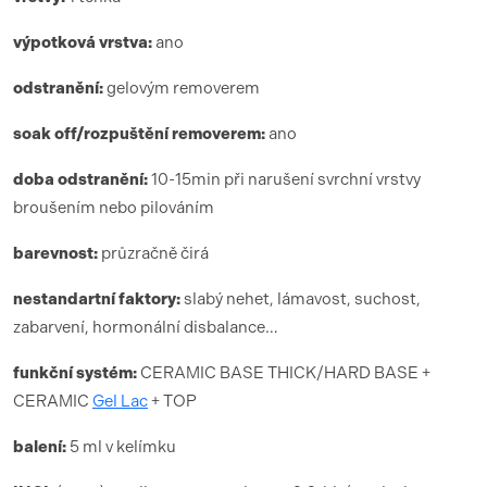
výpotková vrstva:
ano
odstranění:
gelovým removerem
soak off/rozpuštění removerem:
ano
doba odstranění:
10-15min při narušení svrchní vrstvy
broušením nebo pilováním
barevnost:
průzračně čirá
nestandartní faktory:
slabý nehet, lámavost, suchost,
zabarvení, hormonální disbalance…
funk
ční syst
é
m:
CERAMIC BASE THICK/HARD BASE +
CERAMIC
Gel Lac
+ TOP
balení:
5 ml v kelímku