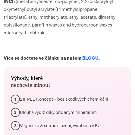
INCI:
(meta) acrylicester co-polymer, 2,2-bis(acryloyl
oxymethyl)butyl acrylate (trimethylolpropane
triacrylate), ethyl methacrylate, ethyl acetate, dimethyl
polysiloxane, paraffin waxes and hydrocarbon waxes,
microcryst., abhrak
Více se dočtete ve článku na našem
BLOGU.
Výhody, které
nechcete minout
21FREE Koncept – bez škodlivých chemikálií
1
Dlouhá výdrž díky přidaným minerálům
2
Veganské & šetrné složení, vyrobeno v EU
3