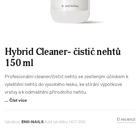
Hybrid Cleaner- čistič nehtů
150 ml
Profesionální cleaner/čistič nehtů se zesíleným účinkem k
vyleštění nehtů do vysokého lesku, ke stírání výpotkové
vrstvy a k odmaštění přírodního nehtu.
... Číst více
0 recenzí
Výrobce:
ENII-NAILS
|
Kód výrobku: HC1-200