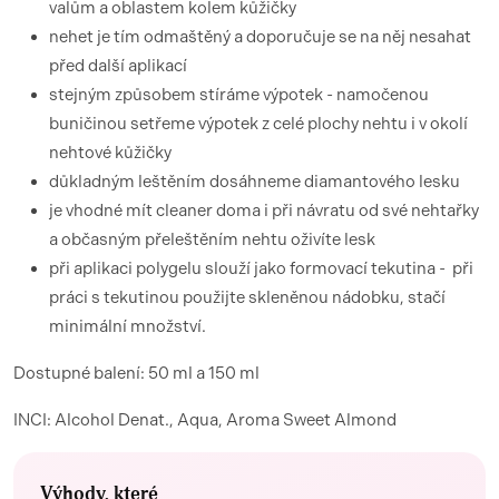
valům a oblastem kolem kůžičky
nehet je tím odmaštěný a doporučuje se na něj nesahat
před další aplikací
stejným způsobem stíráme výpotek - namočenou
buničinou setřeme výpotek z celé plochy nehtu i v okolí
nehtové kůžičky
důkladným leštěním dosáhneme diamantového lesku
je vhodné mít cleaner doma i při návratu od své nehtařky
a občasným přeleštěním nehtu oživíte lesk
při aplikaci polygelu slouží jako formovací tekutina -
při
práci s tekutinou použijte skleněnou nádobku, stačí
minimální množství.
Dostupné balení: 50 ml a 150 ml
INCI: Alcohol Denat., Aqua, Aroma Sweet Almond
Výhody, které