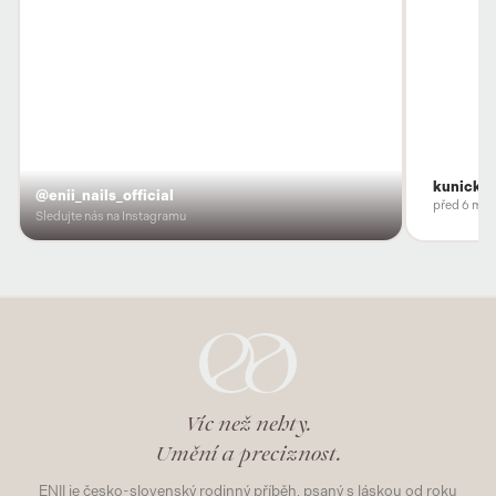
kunicka
@enii_nails_official
před 6 měs
Sledujte nás na Instagramu
Víc než nehty.
Umění a preciznost.
ENII je česko-slovenský rodinný příběh, psaný s láskou od roku