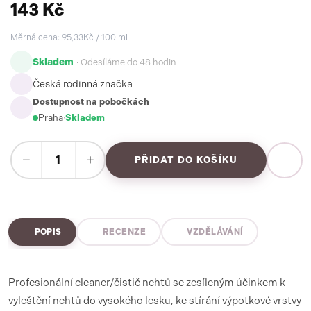
143 Kč
Měrná cena: 95,33Kč / 100 ml
Skladem
· Odesíláme do 48 hodin
Česká rodinná značka
Dostupnost na pobočkách
Praha
·
Skladem
−
+
PŘIDAT DO KOŠÍKU
POPIS
RECENZE
VZDĚLÁVÁNÍ
Profesionální cleaner/čistič nehtů se zesíleným účinkem k
vyleštění nehtů do vysokého lesku, ke stírání výpotkové vrstvy