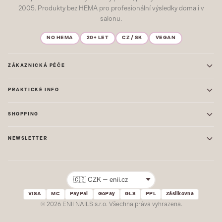
2005. Produkty bez HEMA pro profesionální výsledky doma i v
salonu.
NO HEMA
20+ LET
CZ / SK
VEGAN
ZÁKAZNICKÁ PÉČE
Kontakt
PRAKTICKÉ INFO
Časté dotazy
Blog & Inspirace
Prodejna: Praha
Mapa stránek
SHOPPING
Prodejna: Uherské Hradiště
O nás
ONE STEP
Ochrana osobních údajů
NEWSLETTER
GEL LAKY
Obchodní podmínky
STARTOVACÍ SADY
Novinky, tipy a inspirace přímo do vašeho e-mailu. Jako první.
Reklamace
STAVEBNÍ MATERIÁL
Přihlásit
VISA
MC
PayPal
GoPay
GLS
PPL
Zásilkovna
Žádný spam. Odhlásit se lze kdykoliv.
© 2026 ENII NAILS s.r.o. Všechna práva vyhrazena.
SLEDUJTE NÁS