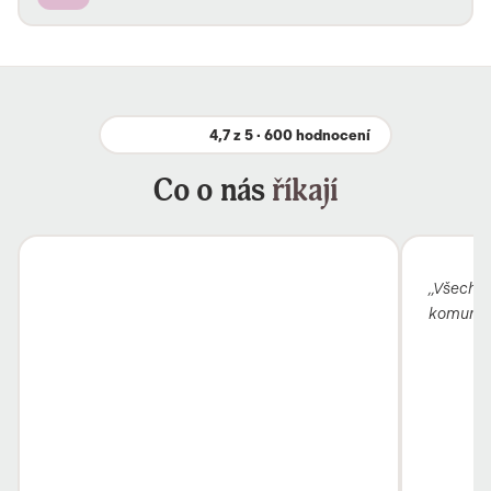
4,7 z 5 · 600 hodnocení
Co o nás
říkají
„Všechno
komunika