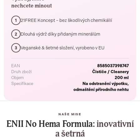
nechcete minout
21FREE Koncept – bez škodlivých chemikálií
1
Dlouhá výdrž díky přidaným minerálům
2
Veganské & šetrné složení, vyrobeno v EU
3
EAN
8585037398747
Druh zboží
Čističe / Cleanery
Objem
200 ml
Specifikace
Na odstranění výpotku,
odmaštění přírodního nehtu
NAŠE MISE
ENII No Hema Formula:
inovativní
a šetrná