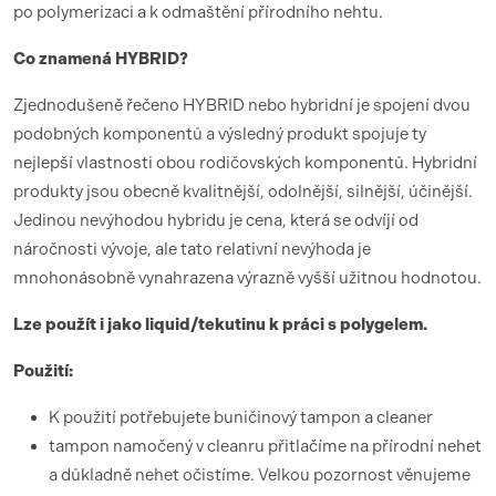
po polymerizaci a k odmaštění přírodního nehtu.
Co znamená HYBRID?
Zjednodušeně řečeno HYBRID nebo hybridní je spojení dvou
podobných komponentů a výsledný produkt spojuje ty
nejlepší vlastnosti obou rodičovských komponentů. Hybridní
produkty jsou obecně kvalitnější, odolnější, silnější, účinější.
Jedinou nevýhodou hybridu je cena, která se odvíjí od
náročnosti vývoje, ale tato relativní nevýhoda je
mnohonásobně vynahrazena výrazně vyšší užitnou hodnotou.
Lze použít i jako liquid/tekutinu k práci s polygelem.
Použití:
K použití potřebujete buničinový tampon a cleaner
tampon namočený v cleanru přitlačíme na přírodní nehet
a důkladně nehet očistíme. Velkou pozornost věnujeme