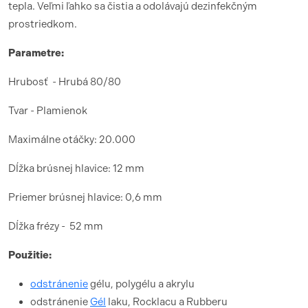
tepla. Veľmi ľahko sa čistia a odolávajú dezinfekčným
prostriedkom.
Parametre:
Hrubosť - Hrubá 80/80
Tvar - Plamienok
Maximálne otáčky: 20.000
Dĺžka brúsnej hlavice: 12 mm
Priemer brúsnej hlavice: 0,6 mm
Dĺžka frézy - 52 mm
Použitie:
odstránenie
gélu, polygélu a akrylu
odstránenie
Gél
laku, Rocklacu a Rubberu