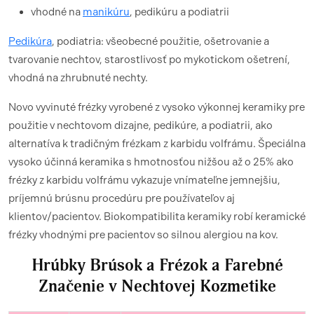
vhodné na
manikúru
, pedikúru a podiatrii
Pedikúra
, podiatria: všeobecné použitie, ošetrovanie a
tvarovanie nechtov, starostlivosť po mykotickom ošetrení,
vhodná na zhrubnuté nechty.
Novo vyvinuté frézky vyrobené z vysoko výkonnej keramiky pre
použitie v nechtovom dizajne, pedikúre, a podiatrii, ako
alternatíva k tradičným frézkam z karbidu volfrámu. Špeciálna
vysoko účinná keramika s hmotnosťou nižšou až o 25% ako
frézky z karbidu volfrámu vykazuje vnímateľne jemnejšiu,
príjemnú brúsnu procedúru pre používateľov aj
klientov/pacientov. Biokompatibilita keramiky robí keramické
frézky vhodnými pre pacientov so silnou alergiou na kov.
Hrúbky Brúsok a Frézok a Farebné
Značenie v Nechtovej Kozmetike