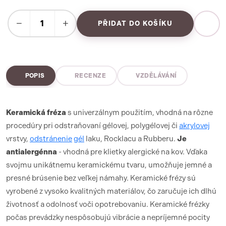
−
+
PŘIDAT DO KOŠÍKU
POPIS
RECENZE
VZDĚLÁVÁNÍ
Keramická fréza
s univerzálnym použitím, vhodná na rôzne
procedúry pri odstraňovaní gélovej, polygélovej či
akrylovej
vrstvy,
odstránenie
gél
laku, Rocklacu a Rubberu.
Je
antialergénna
- vhodná pre klietky alergické na kov. Vďaka
svojmu unikátnemu keramickému tvaru, umožňuje jemné a
presné brúsenie bez veľkej námahy. Keramické frézy sú
vyrobené z vysoko kvalitných materiálov, čo zaručuje ich dlhú
životnosť a odolnosť voči opotrebovaniu. Keramické frézky
počas prevádzky nespôsobujú vibrácie a nepríjemné pocity