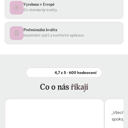
Vyrobeno v Evropě
EU standardy kvality.
Profesionální kvalita
Maximální výdrž a komfortní aplikace.
4,7 z 5 · 600 hodnocení
Co o nás
říkají
„Všechno
spokojen