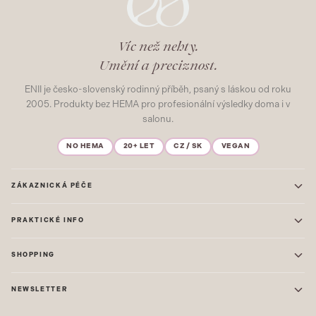
Víc než nehty.
Umění a preciznost.
ENII je česko-slovenský rodinný příběh, psaný s láskou od roku
2005. Produkty bez HEMA pro profesionální výsledky doma i v
salonu.
NO HEMA
20+ LET
CZ / SK
VEGAN
ZÁKAZNICKÁ PÉČE
Kontakt
PRAKTICKÉ INFO
Časté dotazy
Blog & Inspirace
Prodejna: Praha
Mapa stránek
SHOPPING
Prodejna: Uherské Hradiště
O nás
ONE STEP
Ochrana osobních údajů
NEWSLETTER
GEL LAKY
Obchodní podmínky
STARTOVACÍ SADY
Novinky, tipy a inspirace přímo do vašeho e-mailu. Jako první.