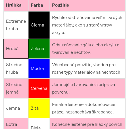
Hrúbka
Farba
Použitie
Rýchle odstraňovanie veľmi tvrdých
Extrémne
Čierna
materiálov, ako sú staré vrstvy
hrubá
akrylu.
Odstraňovanie gélu alebo akrylu a
Hrubá
Zelená
tvarovanie nechtov.
Stredne
Všeobecné použitie, vhodná pre
Modrá
hrubá
rôzne typy materiálov na nechtoch.
Stredne
Jemnejšie tvarovanie a príprava
Červená
jemná
povrchu.
Finálne leštenie a dokončovacie
Jemná
Žltá
práce, nezanecháva škrabance.
Extra
Konečné leštenie pre hladký povrch
Biela