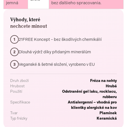
jemná
bez ďalšieho spracovania.
Výhody, které
nechcete minout
21FREE Koncept – bez škodlivých chemikálií
1
Dlouhá výdrž díky přidaným minerálům
2
Veganské & šetrné složení, vyrobeno v EU
3
Druh zboží
Fréza na nehty
Hrubost
Hrubá
Použití
Odstranění gel laku, rocklacu,
rubberu
Specifikace
Antialergenní – vhodná pro
klientky alergické na kov
Tvar
Plamínek
Typ frézky
Keramická