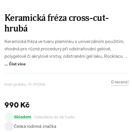
Keramická fréza cross-cut-
hrubá
Keramická fréza ve tvaru plamínku s univerzálním použitím,
vhodná pro různé procedury při odstraňování gelové,
polygelové či akrylové vrstvy, odstranění gel laku, Rocklacu a
Rubberu. Je antialergenní - vhodná pro klienty alergické na
... Číst více
kov.
0 recenzí
Kód výrobku: 19-191006
990 Kč
Skladem
· Odesíláme do 48 hodin
Česká rodinná značka