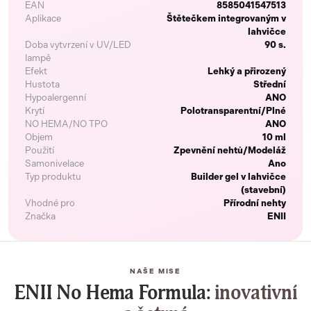
EAN
8585041547513
Aplikace
Štětečkem integrovaným v
lahvičce
Doba vytvrzení v UV/LED
90 s.
lampě
Efekt
Lehký a přirozený
Hustota
Střední
Hypoalergenní
ANO
Krytí
Polotransparentní/Plné
NO HEMA/NO TPO
ANO
Objem
10 ml
Použití
Zpevnění nehtů/Modeláž
Samonivelace
Ano
Typ produktu
Builder gel v lahvičce
(stavební)
Vhodné pro
Přírodní nehty
Značka
ENII
NAŠE MISE
ENII No Hema Formula:
inovativní