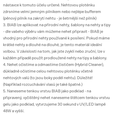
nástavce k tomuto účelu určené. Nehtovou ploténku
zdrsníme velmi jemným pilníkem nebo nejlépe bufferem
(pěnový pilník na zakrytí nehtu - je šetrnější než pilník)
3. BIAB lze aplikovat na přírodní nehty, šablony na nehty a tipy
- dle vašeho výběru vám můžeme nehet připravit - BIAB je
vhodný pro přírodní nehty používané k posílení. Pokud máme
krátké nehty a dlouhé na dlouhé, je tento materiál ideální
volbou. V závislosti na tom, jak jste zvyklí nebo zruční, lze v
každém případě použít prodloužené nehty na tipy a šablony.
4. Nehet očistíme a odmastíme čističem (Hybrid Cleaner),
důkladně očistíme celou nehtovou ploténku včetně
nehtových valů (to jsou boky podél nehtu). Důležité!
(Například rozcuchávání vlasů je také špatné.)
5. Naneseme tenkou vrstvu BIAB jako podklad - na
připravený, vyčištěný nehet naneseme štětcem tenkou vrstvu
gelu jako podklad, vytvrzujeme 30 sekund v UV/LED lampě
48W a vyšší.