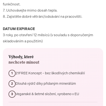
funkčnost.
7. Uchovávejte mimo dosah tepla.
8. Zajistěte dobré větrání/odsávání na pracovišti.
DATUM EXPIRACE
3 roky, po otevření 12 měsíců (v souladu s doporučeným
skladováním a použitím)
Výhody, které
nechcete minout
21FREE Koncept – bez škodlivých chemikálií
1
Dlouhá výdrž díky přidaným minerálům
2
Veganské & šetrné složení, vyrobeno v EU
3