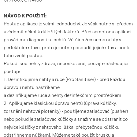
NÁVOD K POUŽITÍ:
Postup aplikace je velmi jednoduchý. Je však nutné si předem
uvědomit několik důležitých faktorů. Před samotnou aplikací
provádíme diagnostiku nehtů. Většina žen nemá nehty v
perfektním stavu, proto je nutné posoudit jejich stav a podle
toho zvolit postup.
Pokud jsou nehty zdravé, nepoškozené, použijte následující
postup:
1. Dezinfikujeme nehty a ruce (Pro Sanitiser) - před každou
úpravou nehtů nastříkáme
a dezinfikujeme ruce a nehty dezinfekčním prostředkem.
2. Aplikujeme klasickou úpravu nehtů (úprava kůžičky,
zdrsnění nehtové ploténky)
- použijeme zatlačovač (pusher)
nebo pokud je zatlačovač kůžičky a snažíme se odstranit co
nejvíce kůžičky z nehtového lůžka, přebytečnou kůžičku
odstřihneme nůžkami. Můžeme také použít brusku a