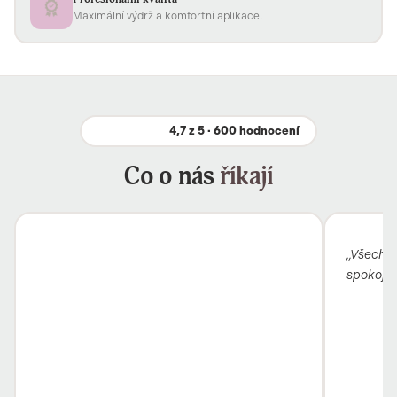
Maximální výdrž a komfortní aplikace.
4,7 z 5 · 600 hodnocení
Co o nás
říkají
„Všechno
spokojen