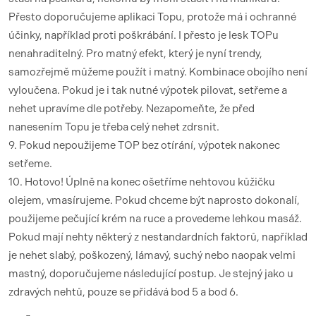
Přesto doporučujeme aplikaci Topu, protože má i ochranné
účinky, například proti poškrábání. I přesto je lesk TOPu
nenahraditelný. Pro matný efekt, který je nyní trendy,
samozřejmě můžeme použít i matný. Kombinace obojího není
vyloučena. Pokud je i tak nutné výpotek pilovat, setřeme a
nehet upravíme dle potřeby. Nezapomeňte, že před
nanesením Topu je třeba celý nehet zdrsnit.
9. Pokud nepoužijeme TOP bez otírání, výpotek nakonec
setřeme.
10. Hotovo! Úplně na konec ošetříme nehtovou kůžičku
olejem, vmasírujeme. Pokud chceme být naprosto dokonalí,
použijeme pečující krém na ruce a provedeme lehkou masáž.
Pokud mají nehty některý z nestandardních faktorů, například
je nehet slabý, poškozený, lámavý, suchý nebo naopak velmi
mastný, doporučujeme následující postup. Je stejný jako u
zdravých nehtů, pouze se přidává bod 5 a bod 6.