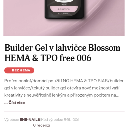
Builder Gel v lahvičce Blossom
HEMA & TPO free 006
BEZ HEMA
Profesionální/domácí použití NO HEMA & TPO BIAB/builder
gel v lahvičce/tekutý builder gel otevírá nové možnosti vaší
kreativity s neuvěřitelně lehkým a přirozeným pocitem na
nehtech. Gumová viskozita, funkce báze a builderu s
... Číst více
možnostmi modelace a prodlužování. Inovativní a vysoce
funkční materiál budoucnosti nehtového designu pro
Výrobce:
ENII-NAILS
|
Kód výrobku: BGL-006
dokonalé a přirozené prodloužení nehtů.
0 recenzí