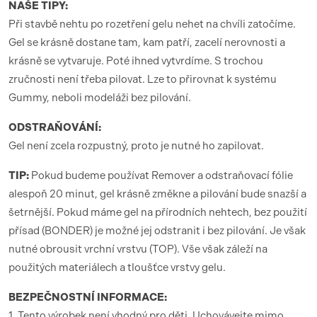
NAŠE TIPY:
Při stavbě nehtu po rozetření gelu nehet na chvíli zatočíme.
Gel se krásně dostane tam, kam patří, zacelí nerovnosti a
krásně se vytvaruje. Poté ihned vytvrdíme. S trochou
zručnosti není třeba pilovat. Lze to přirovnat k systému
Gummy, neboli modeláži bez pilování.
ODSTRAŇOVÁNÍ:
Gel není zcela rozpustný, proto je nutné ho zapilovat.
TIP:
Pokud budeme používat Remover a odstraňovací fólie
alespoň 20 minut, gel krásně změkne a pilování bude snazší a
šetrnější. Pokud máme gel na přírodních nehtech, bez použití
přísad (BONDER) je možné jej odstranit i bez pilování. Je však
nutné obrousit vrchní vrstvu (TOP). Vše však záleží na
použitých materiálech a tloušťce vrstvy gelu.
BEZPEČNOSTNÍ INFORMACE:
1. Tento výrobek není vhodný pro děti. Uchovávejte mimo