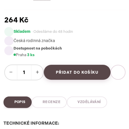
264 Kč
Skladem
· Odesíláme do 48 hodin
Česká rodinná značka
Dostupnost na pobočkách
Praha
·
3 ks
−
+
PŘIDAT DO KOŠÍKU
POPIS
RECENZE
VZDĚLÁVÁNÍ
TECHNICKÉ INFORMACE: