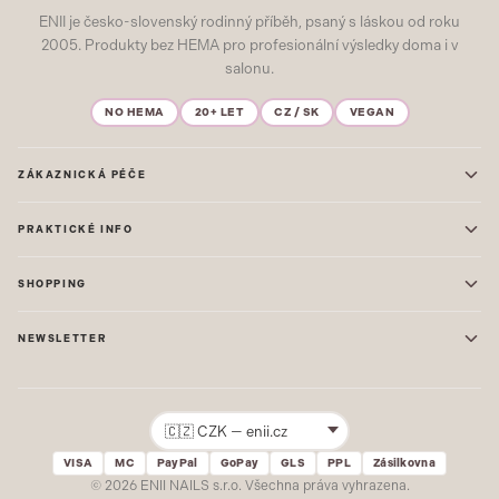
ENII je česko-slovenský rodinný příběh, psaný s láskou od roku
2005. Produkty bez HEMA pro profesionální výsledky doma i v
salonu.
NO HEMA
20+ LET
CZ / SK
VEGAN
ZÁKAZNICKÁ PÉČE
Kontakt
PRAKTICKÉ INFO
Časté dotazy
Blog & Inspirace
Prodejna: Praha
Mapa stránek
SHOPPING
Prodejna: Uherské Hradiště
O nás
ONE STEP
Ochrana osobních údajů
NEWSLETTER
GEL LAKY
Obchodní podmínky
STARTOVACÍ SADY
Novinky, tipy a inspirace přímo do vašeho e-mailu. Jako první.
Reklamace
STAVEBNÍ MATERIÁL
Přihlásit
VISA
MC
PayPal
GoPay
GLS
PPL
Zásilkovna
Žádný spam. Odhlásit se lze kdykoliv.
© 2026 ENII NAILS s.r.o. Všechna práva vyhrazena.