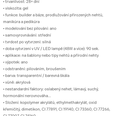
• trvanlivost: 28+ dní
• viskozita: gel
• funkce: builder a báze, prodlužování přirozených nehtů,
manikúra a pedikúra
• modelování bez pilování: ano
• samovyrovnávání: střední
• tvrdost po vytvrzení: silná
• doba vytvrzení v UV / LED lampě (48W a více): 90 sek.
• aplikace: na šablony nebo tipy nehtů a přírodní nehty
• výpotek: ano
• odstranění: pilováním, broušením
• barva: transparentní / barevná škála
• vůně: akrylová
• nestandardní faktory: oslabený nehet, lámavý, suchý,
hormonální nerovnováha...
• Složení: kopolymer akrylátů, ethylmethakrylát, oxid
křemičitý, dimetikon, CI 77891, CI 19140, CI 73360, CI 77266,
CI 77007, CI 74160