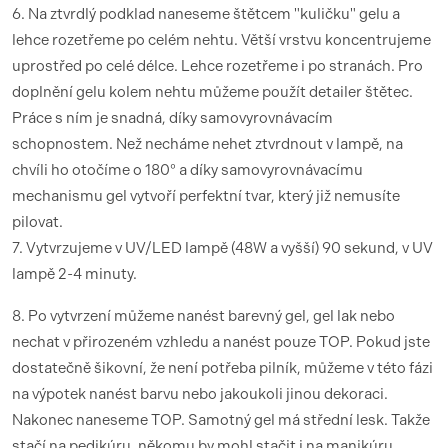
6. Na ztvrdlý podklad naneseme štětcem "kuličku" gelu a
lehce rozetřeme po celém nehtu. Větší vrstvu koncentrujeme
uprostřed po celé délce. Lehce rozetřeme i po stranách. Pro
doplnění gelu kolem nehtu můžeme použít detailer štětec.
Práce s ním je snadná, díky samovyrovnávacím
schopnostem. Než necháme nehet ztvrdnout v lampě, na
chvíli ho otočíme o 180° a díky samovyrovnávacímu
mechanismu gel vytvoří perfektní tvar, který již nemusíte
pilovat.
7. Vytvrzujeme v UV/LED lampě (48W a vyšší) 90 sekund, v UV
lampě 2-4 minuty.
8. Po vytvrzení můžeme nanést barevný gel, gel lak nebo
nechat v přirozeném vzhledu a nanést pouze TOP. Pokud jste
dostatečně šikovní, že není potřeba pilník, můžeme v této fázi
na výpotek nanést barvu nebo jakoukoli jinou dekoraci.
Nakonec naneseme TOP. Samotný gel má střední lesk. Takže
stačí na pedikúru, někomu by mohl stačit i na manikúru.