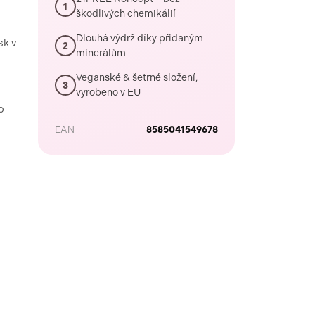
1
škodlivých chemikálií
Dlouhá výdrž díky přidaným
sk v
2
minerálům
Veganské & šetrné složení,
3
vyrobeno v EU
o
EAN
8585041549678