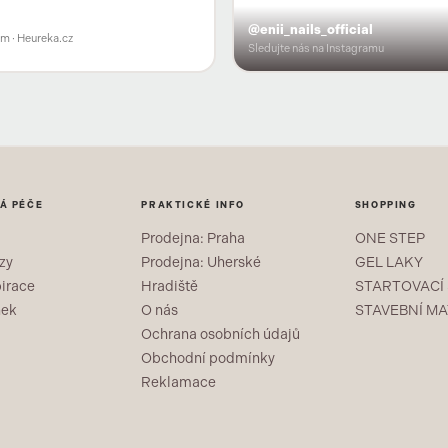
@enii_nails_official
em
· Heureka.cz
Sledujte nás na Instagramu
Á PÉČE
PRAKTICKÉ INFO
SHOPPING
Prodejna: Praha
ONE STEP
zy
Prodejna: Uherské
GEL LAKY
pirace
Hradiště
STARTOVACÍ
nek
O nás
STAVEBNÍ MA
Ochrana osobních údajů
Obchodní podmínky
Reklamace