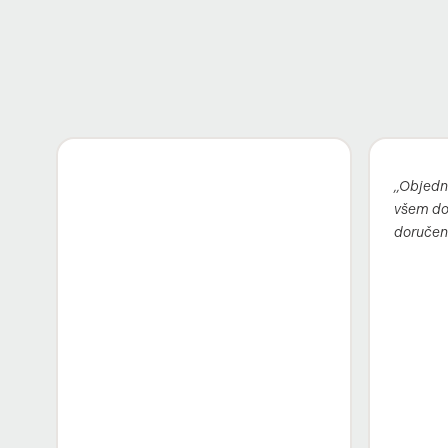
„Objedn
všem dop
doručen