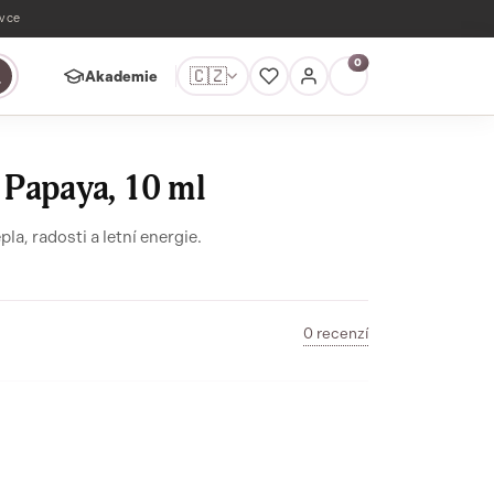
ávce
0
🇨🇿
Akademie
Papaya, 10 ml
la, radosti a letní energie.
0 recenzí