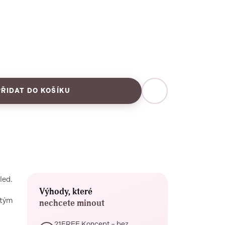
PŘIDAT DO KOŠÍKU
led.
Výhody, které
atým
nechcete minout
21FREE Koncept – bez