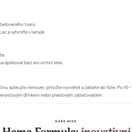
ožadovaného tvaru.
ac a vytvrďte v lampě.
te.
a aplikovat bázi ani vrchní lesk.
u aplikujte remover, přiložte na nehet a zabalte do fólie. Po 10–
merančovým dřívkem nebo plastovým zatlačovačem.
NAŠE MISE