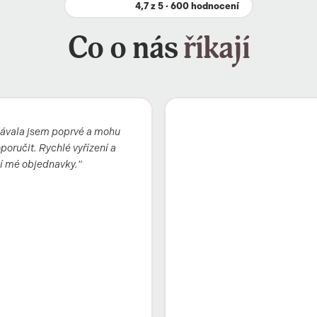
4,7 z 5 · 600 hodnocení
Co o nás
říkají
ávala jsem poprvé a mohu
oručit. Rychlé vyřízení a
í mé objednavky."