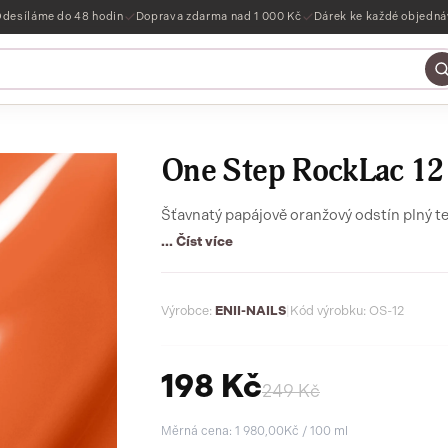
desíláme do 48 hodin
Doprava zdarma nad 1 000 Kč
Dárek ke každé objedn
One Step RockLac 12 
Šťavnatý papájově oranžový odstín plný tep
... Číst více
Výrobce:
ENII-NAILS
|
Kód výrobku: OS-12
198 Kč
249 Kč
Měrná cena: 1 980,00Kč / 100 ml