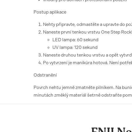
Postup aplikace
Nehty připravte, odmastěte a upravte do p
Naneste první tenkou vrstvu One Step RockL
LED lampa: 60 sekund
UV lampa: 120 sekund
Naneste druhou tenkou vrstvu a opět vytvrď
Po vytvrzení je manikúra hotová. Není potřeb
Odstranění
Povrch nehtu jemně zmatněte pilníkem. Na buničin
minutách změklý materiál šetrně odstraňte po