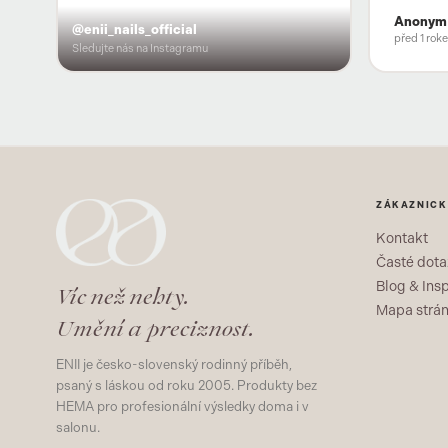
Anonym
@enii_nails_official
před 1 rok
Sledujte nás na Instagramu
ZÁKAZNICK
Kontakt
Časté dota
Blog & Ins
Víc než nehty.
Mapa strá
Umění a preciznost.
ENII je česko-slovenský rodinný příběh,
psaný s láskou od roku 2005. Produkty bez
HEMA pro profesionální výsledky doma i v
salonu.