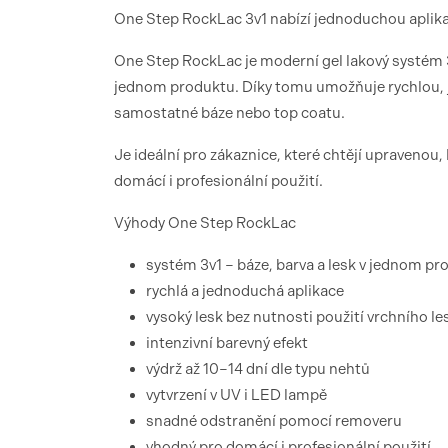
One Step RockLac 3v1 nabízí jednoduchou aplikac
One Step RockLac je moderní gel lakový systém 3v
jednom produktu. Díky tomu umožňuje rychlou, j
samostatné báze nebo top coatu.
Je ideální pro zákaznice, které chtějí upravenou
domácí i profesionální použití.
Výhody One Step RockLac
systém 3v1 – báze, barva a lesk v jednom pr
rychlá a jednoduchá aplikace
vysoký lesk bez nutnosti použití vrchního le
intenzivní barevný efekt
výdrž až 10–14 dní dle typu nehtů
vytvrzení v UV i LED lampě
snadné odstranění pomocí removeru
vhodný pro domácí i profesionální použití