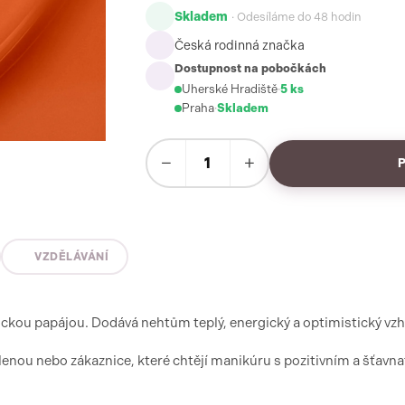
Skladem
· Odesíláme do 48 hodin
Česká rodinná značka
Dostupnost na pobočkách
Uherské Hradiště
·
5 ks
Praha
·
Skladem
−
+
VZDĚLÁVÁNÍ
ickou papájou. Dodává nehtům teplý, energický a optimistický vzh
volenou nebo zákaznice, které chtějí manikúru s pozitivním a šťavn