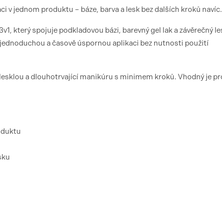
i v jednom produktu – báze, barva a lesk bez dalších kroků navíc.
1, který spojuje podkladovou bázi, barevný gel lak a závěrečný le
ednoduchou a časově úspornou aplikaci bez nutnosti použití
, lesklou a dlouhotrvající manikúru s minimem kroků. Vhodný je pr
oduktu
sku