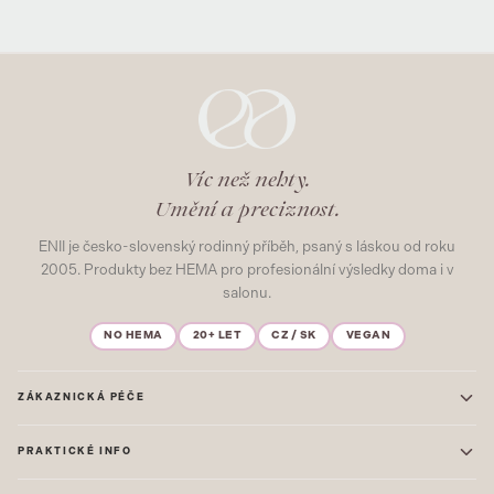
Víc než nehty.
Umění a preciznost.
ENII je česko-slovenský rodinný příběh, psaný s láskou od roku
2005. Produkty bez HEMA pro profesionální výsledky doma i v
salonu.
NO HEMA
20+ LET
CZ / SK
VEGAN
ZÁKAZNICKÁ PÉČE
Kontakt
PRAKTICKÉ INFO
Časté dotazy
Blog & Inspirace
Prodejna: Praha