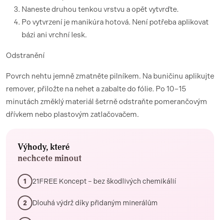
Naneste druhou tenkou vrstvu a opět vytvrďte.
Po vytvrzení je manikúra hotová. Není potřeba aplikovat
bázi ani vrchní lesk.
Odstranění
Povrch nehtu jemně zmatněte pilníkem. Na buničinu aplikujte
remover, přiložte na nehet a zabalte do fólie. Po 10–15
minutách změklý materiál šetrně odstraňte pomerančovým
dřívkem nebo plastovým zatlačovačem.
Výhody, které
nechcete minout
21FREE Koncept – bez škodlivých chemikálií
1
Dlouhá výdrž díky přidaným minerálům
2