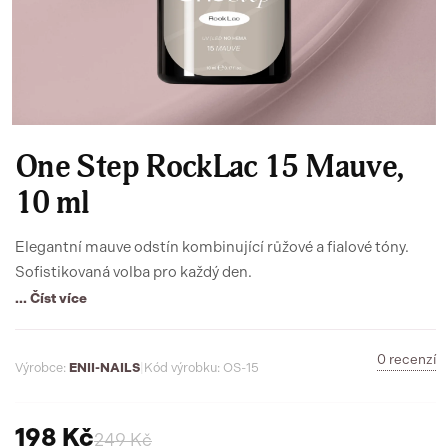
One Step RockLac 15 Mauve,
10 ml
Elegantní mauve odstín kombinující růžové a fialové tóny.
Sofistikovaná volba pro každý den.
... Číst více
0 recenzí
Výrobce:
ENII-NAILS
|
Kód výrobku: OS-15
198 Kč
249 Kč