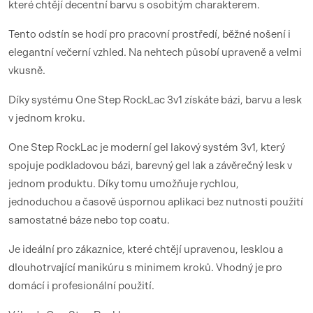
které chtějí decentní barvu s osobitým charakterem.
Tento odstín se hodí pro pracovní prostředí, běžné nošení i
elegantní večerní vzhled. Na nehtech působí upraveně a velmi
vkusně.
Díky systému One Step RockLac 3v1 získáte bázi, barvu a lesk
v jednom kroku.
One Step RockLac je moderní gel lakový systém 3v1, který
spojuje podkladovou bázi, barevný gel lak a závěrečný lesk v
jednom produktu. Díky tomu umožňuje rychlou,
jednoduchou a časově úspornou aplikaci bez nutnosti použití
samostatné báze nebo top coatu.
Je ideální pro zákaznice, které chtějí upravenou, lesklou a
dlouhotrvající manikúru s minimem kroků. Vhodný je pro
domácí i profesionální použití.