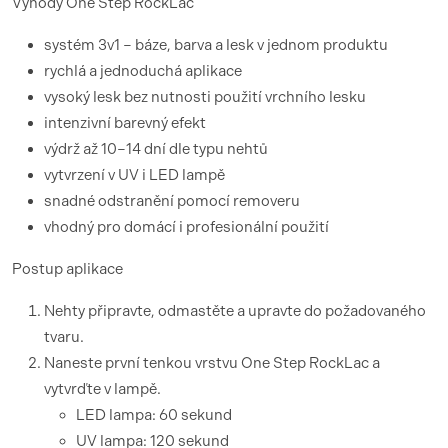
Výhody One Step RockLac
systém 3v1 – báze, barva a lesk v jednom produktu
rychlá a jednoduchá aplikace
vysoký lesk bez nutnosti použití vrchního lesku
intenzivní barevný efekt
výdrž až 10–14 dní dle typu nehtů
vytvrzení v UV i LED lampě
snadné odstranění pomocí removeru
vhodný pro domácí i profesionální použití
Postup aplikace
Nehty připravte, odmastěte a upravte do požadovaného
tvaru.
Naneste první tenkou vrstvu One Step RockLac a
vytvrďte v lampě.
LED lampa: 60 sekund
UV lampa: 120 sekund