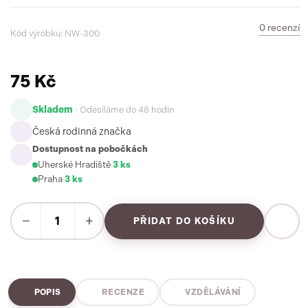
0 recenzí
Kód výrobku: NW-300
75 Kč
Skladem
· Odesíláme do 48 hodin
Česká rodinná značka
Dostupnost na pobočkách
Uherské Hradiště
·
3 ks
Praha
·
3 ks
−
+
PŘIDAT DO KOŠÍKU
POPIS
RECENZE
VZDĚLÁVÁNÍ