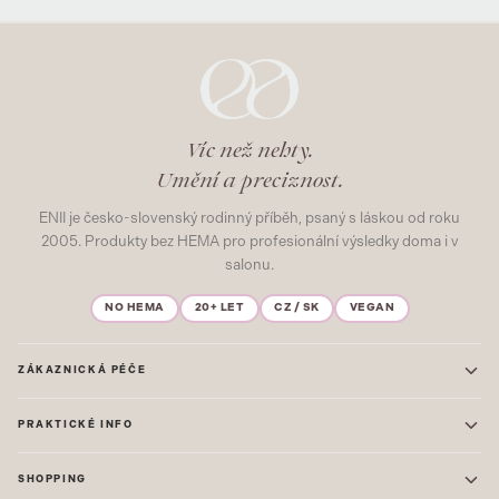
Víc než nehty.
Umění a preciznost.
ENII je česko-slovenský rodinný příběh, psaný s láskou od roku
2005. Produkty bez HEMA pro profesionální výsledky doma i v
salonu.
NO HEMA
20+ LET
CZ / SK
VEGAN
ZÁKAZNICKÁ PÉČE
Kontakt
PRAKTICKÉ INFO
Časté dotazy
Blog & Inspirace
Prodejna: Praha
Mapa stránek
SHOPPING
Prodejna: Uherské Hradiště