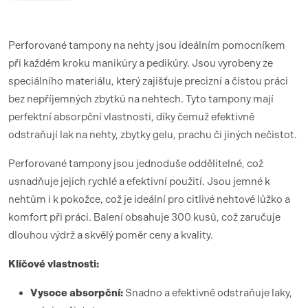
Perforované tampony na nehty jsou ideálním pomocníkem
při každém kroku manikúry a pedikúry. Jsou vyrobeny ze
speciálního materiálu, který zajišťuje precizní a čistou práci
bez nepříjemných zbytků na nehtech. Tyto tampony mají
perfektní absorpční vlastnosti, díky čemuž efektivně
odstraňují lak na nehty, zbytky gelu, prachu či jiných nečistot.
Perforované tampony jsou jednoduše oddělitelné, což
usnadňuje jejich rychlé a efektivní použití. Jsou jemné k
nehtům i k pokožce, což je ideální pro citlivé nehtové lůžko a
komfort při práci. Balení obsahuje 300 kusů, což zaručuje
dlouhou výdrž a skvělý poměr ceny a kvality.
Klíčové vlastnosti:
Vysoce absorpční:
Snadno a efektivně odstraňuje laky,