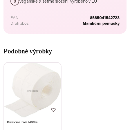
Veganské & šetrné složení, vyrobeno v EU
3
EAN
8585041542723
Druh zboží
Manikúrní pomůcky
Podobné výrobky
Buničina role 500ks