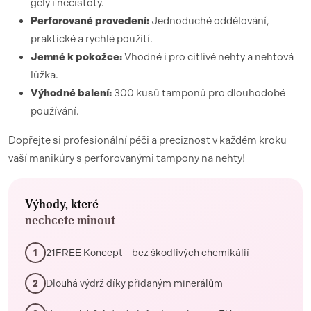
gely i nečistoty.
Perforované provedení:
Jednoduché oddělování,
praktické a rychlé použití.
Jemné k pokožce:
Vhodné i pro citlivé nehty a nehtová
lůžka.
Výhodné balení:
300 kusů tamponů pro dlouhodobé
používání.
Dopřejte si profesionální péči a preciznost v každém kroku
vaší manikúry s perforovanými tampony na nehty!
Výhody, které
nechcete minout
21FREE Koncept – bez škodlivých chemikálií
1
Dlouhá výdrž díky přidaným minerálům
2