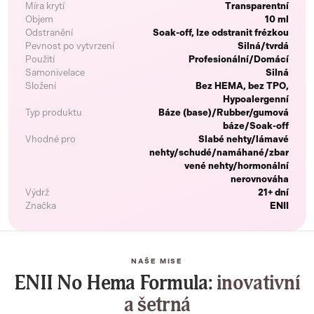
Míra krytí
Transparentní
Objem
10 ml
Odstranění
Soak-off, lze odstranit frézkou
Pevnost po vytvrzení
Silná/tvrdá
Použití
Profesionální/Domácí
Samonivelace
Silná
Složení
Bez HEMA, bez TPO,
Hypoalergenní
Typ produktu
Báze (base)/Rubber/gumová
báze/Soak-off
Vhodné pro
Slabé nehty/lámavé
nehty/schudé/namáhané/zbar
vené nehty/hormonální
nerovnováha
Výdrž
21+ dní
Značka
ENII
NAŠE MISE
ENII No Hema Formula:
inovativní
a šetrná