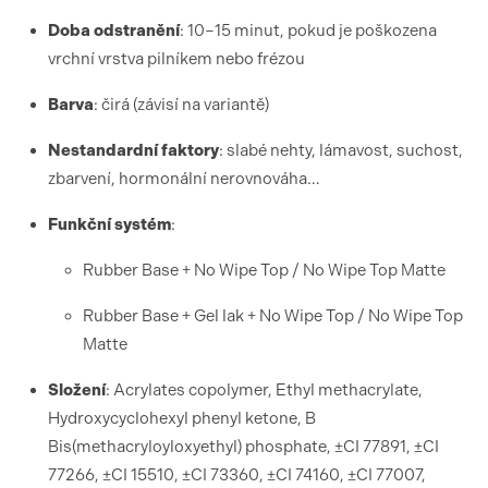
Doba odstranění
: 10–15 minut, pokud je poškozena
vrchní vrstva pilníkem nebo frézou
Barva
: čirá (závisí na variantě)
Nestandardní faktory
: slabé nehty, lámavost, suchost,
zbarvení, hormonální nerovnováha…
Funkční systém
:
Rubber Base + No Wipe Top / No Wipe Top Matte
Rubber Base + Gel lak + No Wipe Top / No Wipe Top
Matte
Složení
: Acrylates copolymer, Ethyl methacrylate,
Hydroxycyclohexyl phenyl ketone, B
Bis(methacryloyloxyethyl) phosphate, ±CI 77891, ±CI
77266, ±CI 15510, ±CI 73360, ±CI 74160, ±CI 77007,