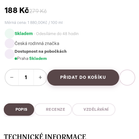
188 Kč
279 Kč
Měrná cena: 1 880,00Kč / 100 ml
Skladem
· Odesíláme do 48 hodin
Česká rodinná značka
Dostupnost na pobočkách
Praha
·
Skladem
−
+
PŘIDAT DO KOŠÍKU
POPIS
RECENZE
VZDĚLÁVÁNÍ
TECHNICKÉ INFORMACE