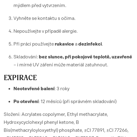
mýdlem před vytvrzením.
Vyhněte se kontaktu s očima.
Nepoužívejte v případě alergie.
Při práci používejte
rukavice
a
dezinfekci
.
Skladování:
bez slunce, při pokojové teplotě, uzavřené
– i mírné UV záření může materiál zatuhnout.
EXPIRACE
Neotevřené balení
: 3 roky
Po otevření
: 12 měsíců (při správném skladování)
Složení: Acrylates copolymer, Ethyl methacrylate,
Hydroxycyclohexyl phenyl ketone, B
Bis(methacryloyloxyethyl) phosphate, ±CI 77891, ±CI 77266,