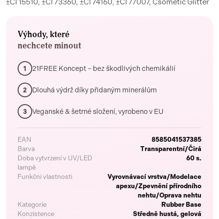
±CI 15510, ±CI 73360, ±CI 74160, ±CI 77007, Csometic Glitter
Výhody, které
nechcete minout
21FREE Koncept – bez škodlivých chemikálií
1
Dlouhá výdrž díky přidaným minerálům
2
Veganské & šetrné složení, vyrobeno v EU
3
EAN
8585041537385
Barva
Transparentní/Čirá
Doba vytvrzení v UV/LED
60 s.
lampě
Funkční vlastnosti
Vyrovnávací vrstva/Modelace
apexu/Zpevnění přírodního
nehtu/Oprava nehtu
Kategorie
Rubber Base
Konzistence
Středně hustá, gelová