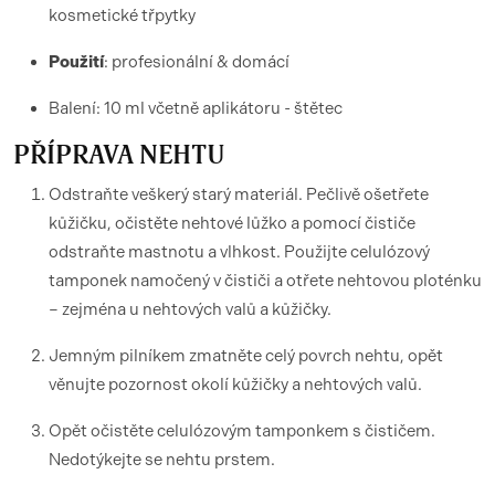
kosmetické třpytky
Použití
: profesionální & domácí
Balení: 10 ml včetně aplikátoru - štětec
PŘÍPRAVA NEHTU
Odstraňte veškerý starý materiál. Pečlivě ošetřete
kůžičku, očistěte nehtové lůžko a pomocí čističe
odstraňte mastnotu a vlhkost. Použijte celulózový
tamponek namočený v čističi a otřete nehtovou ploténku
– zejména u nehtových valů a kůžičky.
Jemným pilníkem zmatněte celý povrch nehtu, opět
věnujte pozornost okolí kůžičky a nehtových valů.
Opět očistěte celulózovým tamponkem s čističem.
Nedotýkejte se nehtu prstem.