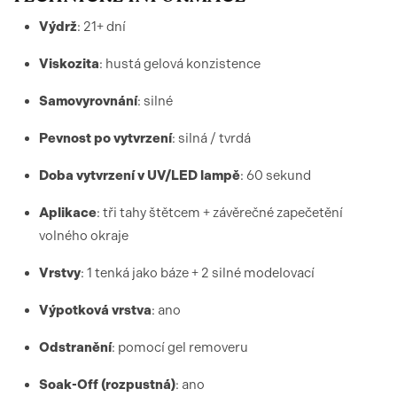
Výdrž
: 21+ dní
Viskozita
: hustá gelová konzistence
Samovyrovnání
: silné
Pevnost po vytvrzení
: silná / tvrdá
Doba vytvrzení v UV/LED lampě
: 60 sekund
Aplikace
: tři tahy štětcem + závěrečné zapečetění
volného okraje
Vrstvy
: 1 tenká jako báze + 2 silné modelovací
Výpotková vrstva
: ano
Odstranění
: pomocí gel removeru
Soak-Off (rozpustná)
: ano