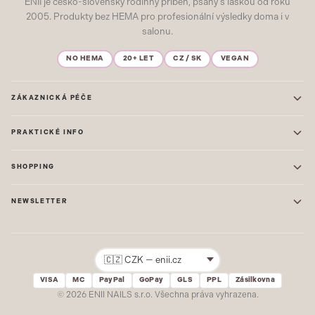
ENII je česko-slovenský rodinný příběh, psaný s láskou od roku
2005. Produkty bez HEMA pro profesionální výsledky doma i v
salonu.
NO HEMA
20+ LET
CZ / SK
VEGAN
ZÁKAZNICKÁ PÉČE
Kontakt
PRAKTICKÉ INFO
Časté dotazy
Blog & Inspirace
Prodejna: Praha
Mapa stránek
SHOPPING
Prodejna: Uherské Hradiště
O nás
ONE STEP
Ochrana osobních údajů
NEWSLETTER
GEL LAKY
Obchodní podmínky
STARTOVACÍ SADY
Novinky, tipy a inspirace přímo do vašeho e-mailu. Jako první.
Reklamace
STAVEBNÍ MATERIÁL
Přihlásit
VISA
MC
PayPal
GoPay
GLS
PPL
Zásilkovna
Žádný spam. Odhlásit se lze kdykoliv.
© 2026 ENII NAILS s.r.o. Všechna práva vyhrazena.
SLEDUJTE NÁS