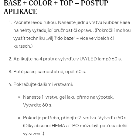
BASE + COLOR + TOP – POSTUP
APLIKACE
Začněte levou rukou. Naneste jednu vrstvu Rubber Base
na nehty vyžadující pružnost či opravu. (Pokročilí mohou
využít techniku „vějíř do báze“ – více ve videích či
kurzech.)
Aplikujte na 4 prsty a vytvrďte v UV/LED lampě 60 s.
Poté palec, samostatně, opět 60 s.
Pokračujte dalšími vrstvami:
Naneste 1. vrstvu gel laku přímo na výpotek.
Vytvrďte 60 s.
Pokud je potřeba, přidejte 2. vrstvu. Vytvrďte 60 s.
(Díky absenci HEMA a TPO může být potřeba delší
vytvrzení.)