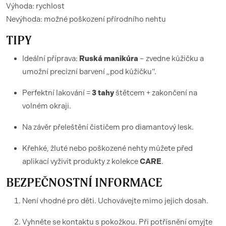
Výhoda: rychlost
Nevýhoda: možné poškození přírodního nehtu
TIPY
Ideální příprava:
Ruská manikúra
– zvedne kůžičku a
umožní precizní barvení „pod kůžičku“.
Perfektní lakování =
3 tahy
štětcem + zakončení na
volném okraji.
Na závěr přeleštění čističem pro diamantový lesk.
Křehké, žluté nebo poškozené nehty můžete před
aplikací vyživit produkty z kolekce
CARE
.
BEZPEČNOSTNÍ INFORMACE
Není vhodné pro děti. Uchovávejte mimo jejich dosah.
Vyhněte se kontaktu s pokožkou. Při potřísnění omyjte