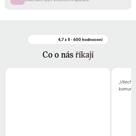
Maximální výdrž a komfortní aplikace.
4,7 z 5 · 600 hodnocení
Co o nás
říkají
„Všechno
komunika