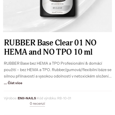
RUBBER Base Clear 01 NO
HEMA and NO TPO 10 ml
RUBBER Base bez HEMA a TPO Profesionální & domácí
použití – bez HEMA a TPO. Rubber/gumová/flexibilní báze se
silnou přilnavostí a vysokou odolností v netoxickém složení
22FREE. Výborná přilnavost a zpevnění přírodního nehtu
... Číst více
zaručuje prodloužení výdrže gel laku. Je plně soak-off, tedy
umožňuje šetrné odstranění bez poškození přírodního
Výrobce:
ENII-NAILS
|
Kód výrobku: RB-10-01
nehtu.
0 recenzí