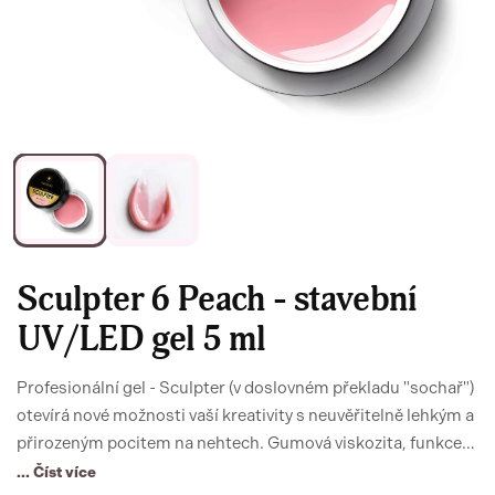
Sculpter 6 Peach - stavební
UV/LED gel 5 ml
Profesionální gel - Sculpter (v doslovném překladu "sochař")
otevírá nové možnosti vaší kreativity s neuvěřitelně lehkým a
přirozeným pocitem na nehtech. Gumová viskozita, funkce
báze i builderu s prodloužením a unikátní výživou
... Číst více