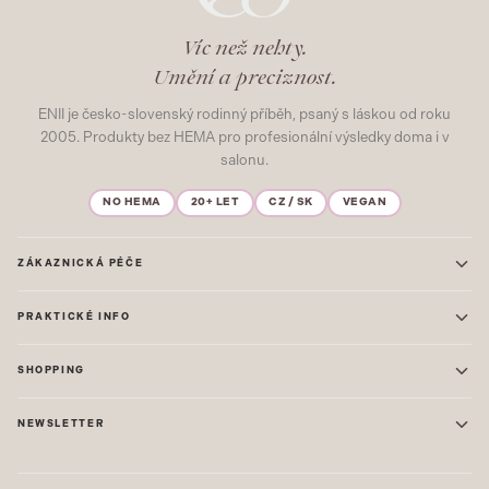
Víc než nehty.
Umění a preciznost.
ENII je česko-slovenský rodinný příběh, psaný s láskou od roku
2005. Produkty bez HEMA pro profesionální výsledky doma i v
salonu.
NO HEMA
20+ LET
CZ / SK
VEGAN
ZÁKAZNICKÁ PÉČE
Kontakt
PRAKTICKÉ INFO
Časté dotazy
Blog & Inspirace
Prodejna: Praha
Mapa stránek
SHOPPING
Prodejna: Uherské Hradiště
O nás
ONE STEP
Ochrana osobních údajů
NEWSLETTER
GEL LAKY
Obchodní podmínky
STARTOVACÍ SADY
Novinky, tipy a inspirace přímo do vašeho e-mailu. Jako první.
Reklamace
STAVEBNÍ MATERIÁL