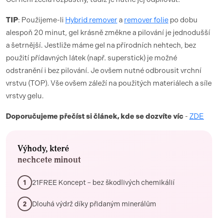
TIP
: Použijeme-li
Hybrid remover
a
remover folie
po dobu
alespoň 20 minut, gel krásně změkne a pilování je jednodušší
a šetrnější. Jestliže máme gel na přírodních nehtech, bez
použití přídavných látek (např. superstick) je možné
odstranění i bez pilování. Je ovšem nutné odbrousit vrchní
vrstvu (TOP). Vše ovšem záleží na použitých materiálech a síle
vrstvy gelu.
Doporučujeme přečíst si článek, kde se dozvíte víc
-
ZDE
Výhody, které
nechcete minout
21FREE Koncept – bez škodlivých chemikálií
1
Dlouhá výdrž díky přidaným minerálům
2