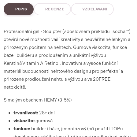
POPIS
RECENZE
VZDĚLÁVÁNÍ
Profesionální gel - Sculpter (v doslovném překladu "sochař")
otevírá nové možnosti vaší kreativity s neuvěřitelně lehkým a
přirozeným pocitem na nehtech. Gumová viskozita, funkce
báze i builderu s prodloužením a unikátní výživou
Keratin&Vitamin A Retinol. Inovativní a vysoce funkční
materiál budoucnosti nehtového designu pro perfektní a
přirozené prodloužení nehtu s výživou a ve 20FREE
netoxicitě.
S malým obsahem HEMY (3-5%)
trvanlivost:
28+ dní
viskozita:
gumová
funkce:
builder i báze, jednofázový (při použití TOPu
dosáhneme vyššího lesku), přirozené prodloužení nehtu,