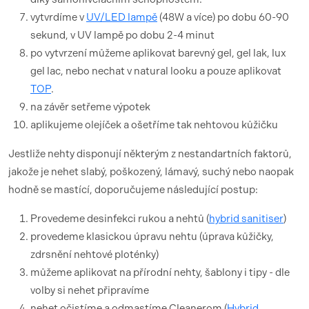
vytvrdíme v
UV/LED lampě
(48W a více) po dobu 60-90
sekund, v UV lampě po dobu 2-4 minut
po vytvrzení můžeme aplikovat barevný gel, gel lak, lux
gel lac, nebo nechat v natural looku a pouze aplikovat
TOP
.
na závěr setřeme výpotek
aplikujeme olejíček a ošetříme tak nehtovou kůžičku
Jestliže nehty disponují některým z nestandartních faktorů,
jakože je nehet slabý, poškozený, lámavý, suchý nebo naopak
hodně se mastící, doporučujeme následující postup:
Provedeme desinfekci rukou a nehtů (
hybrid sanitiser
)
provedeme klasickou úpravu nehtu (úprava kůžičky,
zdrsnění nehtové ploténky)
můžeme aplikovat na přírodní nehty, šablony i tipy - dle
volby si nehet připravíme
nehet očistíme a odmastíme Cleanerom (
Hybrid