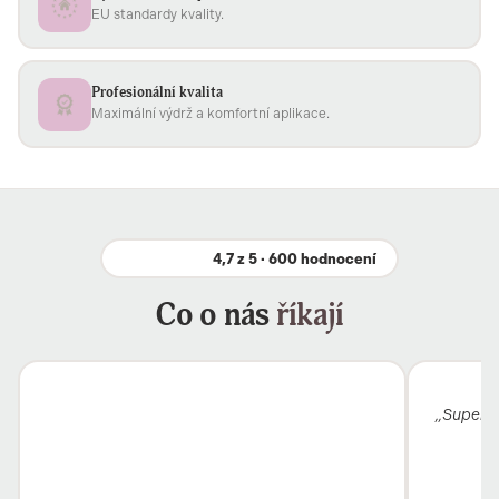
EU standardy kvality.
Profesionální kvalita
Maximální výdrž a komfortní aplikace.
4,7 z 5 · 600 hodnocení
Co o nás
říkají
„Super k