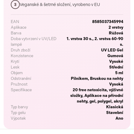
Veganské & šetrné složení, vyrobeno v EU
3
EAN
8585037345994
Aplikace
2 vrstvy
Barva
Růžová
Doba vytvrzení v UV/LED
1. vrstva 30 s., 2. vrstva 60-90
lampě
s.
Druh zboží
UV LED Gel
Konzistence
Gumová
Krytí
Vysoké
Lesk
Střední
Objem
5 ml
Odstranění
Pilníkem, Bruskou na nehty
Pružnost
Vysoká
Specifikace
20 free netoxicita, výživné
složky, Aplikace na přírodní
nehty, gel, polygel, akryl
Typ barvy
Klasická
Typ gelu
Stavební
Výpotek
Ano