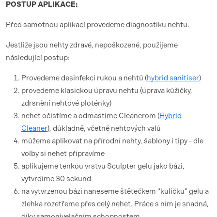
POSTUP APLIKACE:
Před samotnou aplikací provedeme diagnostiku nehtu.
Jestliže jsou nehty zdravé, nepoškozené, použijeme
následující postup:
Provedeme desinfekci rukou a nehtů (
hybrid sanitiser
)
provedeme klasickou úpravu nehtu (úprava kůžičky,
zdrsnění nehtové ploténky)
nehet očistíme a odmastíme Cleanerom (
Hybrid
Cleaner
), důkladně, včetně nehtových valů
můžeme aplikovat na přírodní nehty, šablony i tipy - dle
volby si nehet připravíme
aplikujeme tenkou vrstvu Sculpter gelu jako bázi,
vytvrdíme 30 sekund
na vytvrzenou bázi naneseme štětečkem "kuličku" gelu a
zlehka rozetřeme přes celý nehet. Práce s ním je snadná,
díky samonivelačním schopnostem.