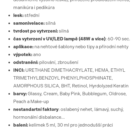
manikúra i pedikúra
lesk:
střední
samonivelace:
silná
tvrdost po vytvrzení:
silná
čas vytvrzení v UV/LED lampě (48W a více)
: 60-90 sec.
aplikace:
na nehtové šablony nebo tipy a přírodní nehty
výpotek:
ano
odstranění:
pilování, zbroušení
INCI:
URETHANE DIMETHACRYLATE, HEMA, ETHYL
TRIMETHYLBENZOYL PHENYLPHOSPHINATE,
AMORPHOUS SILICA, BHT, Retinol, Hyrdolyzed Keratin
barvy:
Glassy, Cream, Baby Pink, Bubblegum, Oldrose,
Peach a Make-up
nestandartní faktory
: oslabený nehet, lámavý, suchý,
hormonální disbalance...
balení:
kelímek 5 ml, 30 ml pro jednodušší práci