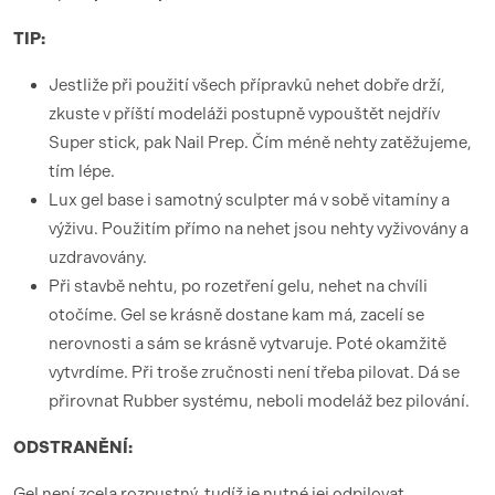
TIP:
Jestliže při použití všech přípravků nehet dobře drží,
zkuste v příští modeláži postupně vypouštět nejdřív
Super stick, pak Nail Prep. Čím méně nehty zatěžujeme,
tím lépe.
Lux gel base i samotný sculpter má v sobě vitamíny a
výživu. Použitím přímo na nehet jsou nehty vyživovány a
uzdravovány.
Při stavbě nehtu, po rozetření gelu, nehet na chvíli
otočíme. Gel se krásně dostane kam má, zacelí se
nerovnosti a sám se krásně vytvaruje. Poté okamžitě
vytvrdíme. Při troše zručnosti není třeba pilovat. Dá se
přirovnat Rubber systému, neboli modeláž bez pilování.
ODSTRANĚNÍ:
Gel není zcela rozpustný, tudíž je nutné jej odpilovat.