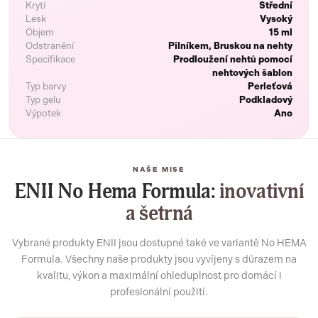
Krytí
Střední
Lesk
Vysoký
Objem
15 ml
Odstranění
Pilníkem, Bruskou na nehty
Specifikace
Prodloužení nehtů pomocí
nehtových šablon
Typ barvy
Perleťová
Typ gelu
Podkladový
Výpotek
Ano
NAŠE MISE
ENII No Hema Formula:
inovativní
a šetrná
Vybrané produkty ENII jsou dostupné také ve variantě No HEMA
Formula. Všechny naše produkty jsou vyvíjeny s důrazem na
kvalitu, výkon a maximální ohleduplnost pro domácí i
profesionální použití.