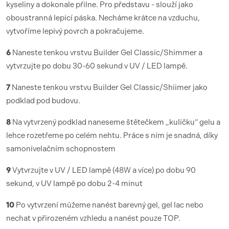
kyseliny a dokonale přilne. Pro představu - slouží jako
oboustranná lepicí páska. Necháme krátce na vzduchu,
vytvoříme lepivý povrch a pokračujeme.
6
Naneste tenkou vrstvu Builder Gel Classic/Shimmer a
vytvrzujte po dobu 30-60 sekund v UV / LED lampě.
7
Naneste tenkou vrstvu Builder Gel Classic/Shiimer jako
podklad pod budovu.
8
Na vytvrzený podklad naneseme štětečkem „kuličku“ gelu a
lehce rozetřeme po celém nehtu. Práce s ním je snadná, díky
samonivelačním schopnostem
9
Vytvrzujte v UV / LED lampě (48W a více) po dobu 90
sekund, v UV lampě po dobu 2-4 minut
10
Po vytvrzení můžeme nanést barevný gel, gel lac nebo
nechat v přirozeném vzhledu a nanést pouze TOP.