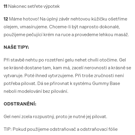
11
Nakonec setřete výpotek
12
Máme hotovo! Na úplný závěr nehtovou kůžičku ošetříme
olejem, vmasírujeme. Chceme-li být naprosto dokonalé,
použijeme pečující krém na ruce a provedeme lehkou masáž.
NAŠE TIPY:
Při stavbě nehtu po rozetření gelu nehet chvíli otočíme. Gel
se krásně dostane tam, kam má, zacelí nerovnosti a krásně se
vytvaruje. Poté ihned vytvrzujeme. Při troše zručnosti není
potřeba pilovat. Dá se přirovnat k systému Gummy Base
neboli modelování bez pilování.
ODSTRANĚNÍ:
Gel není zcela rozpustný, proto je nutné jej pilovat.
TIP: Pokud použijeme odstraňovač a odstraňovací fólie