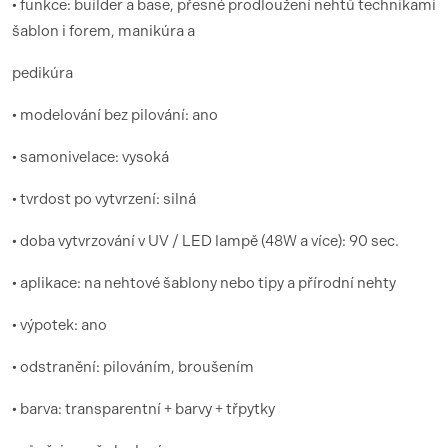
• funkce: builder a base, přesné prodloužení nehtů technikami
šablon i forem, manikúra a
pedikúra
• modelování bez pilování: ano
• samonivelace: vysoká
• tvrdost po vytvrzení: silná
• doba vytvrzování v UV / LED lampě (48W a více): 90 sec.
• aplikace: na nehtové šablony nebo tipy a přírodní nehty
• výpotek: ano
• odstranění: pilováním, broušením
• barva: transparentní + barvy + třpytky