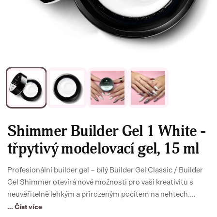
Shimmer Builder Gel 1 White -
třpytivý modelovací gel, 15 ml
Profesionální builder gel – bílý Builder Gel Classic / Builder
Gel Shimmer otevírá nové možnosti pro vaši kreativitu s
neuvěřitelně lehkým a přirozeným pocitem na nehtech.
Flexibilní viskozita, funkce báze i builderu – modelačního
... Číst více