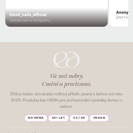
Anonym
@enii_nails_official
před 1 rok
Sledujte nás na Instagramu
Víc než nehty.
Umění a preciznost.
ENII je česko-slovenský rodinný příběh, psaný s láskou od roku
2005. Produkty bez HEMA pro profesionální výsledky doma i v
salonu.
NO HEMA
20+ LET
CZ / SK
VEGAN