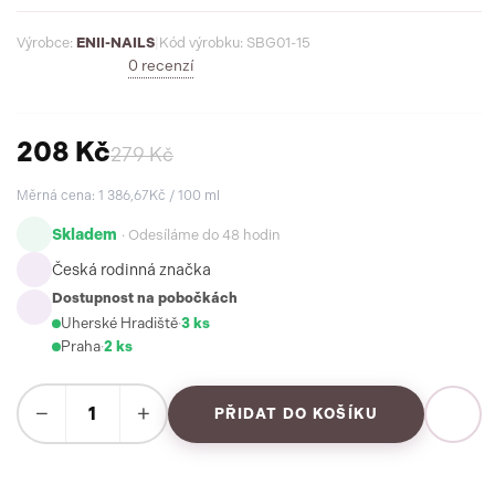
stavebního gelu s prodloužením nehtů.
Výrobce:
ENII-NAILS
|
Kód výrobku: SBG01-15
0 recenzí
208 Kč
279 Kč
Měrná cena: 1 386,67Kč / 100 ml
Skladem
· Odesíláme do 48 hodin
Česká rodinná značka
Dostupnost na pobočkách
Uherské Hradiště
·
3 ks
Praha
·
2 ks
−
+
PŘIDAT DO KOŠÍKU