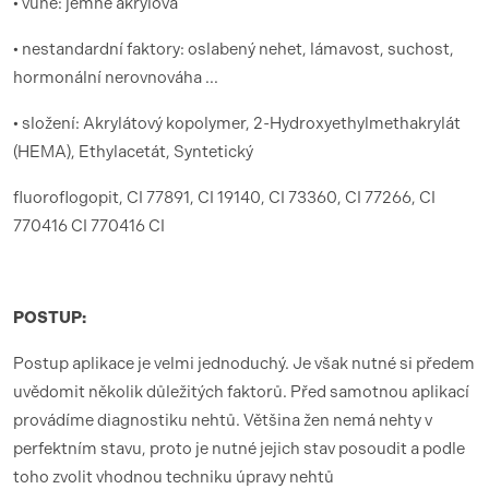
• vůně: jemně akrylová
• nestandardní faktory: oslabený nehet, lámavost, suchost,
hormonální nerovnováha ...
• složení: Akrylátový kopolymer, 2-Hydroxyethylmethakrylát
(HEMA), Ethylacetát, Syntetický
fluoroflogopit, CI 77891, CI 19140, CI 73360, CI 77266, CI
770416 CI 770416 CI
POSTUP:
Postup aplikace je velmi jednoduchý. Je však nutné si předem
uvědomit několik důležitých faktorů. Před samotnou aplikací
provádíme diagnostiku nehtů. Většina žen nemá nehty v
perfektním stavu, proto je nutné jejich stav posoudit a podle
toho zvolit vhodnou techniku úpravy nehtů