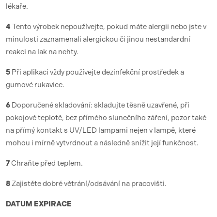
lékaře.
4
Tento výrobek nepoužívejte, pokud máte alergii nebo jste v
minulosti zaznamenali alergickou či jinou nestandardní
reakci na lak na nehty.
5
Při aplikaci vždy používejte dezinfekční prostředek a
gumové rukavice.
6
Doporučené skladování: skladujte těsně uzavřené, při
pokojové teplotě, bez přímého slunečního záření, pozor také
na přímý kontakt s UV/LED lampami nejen v lampě, které
mohou i mírně vytvrdnout a následně snížit její funkčnost.
7
Chraňte před teplem.
8
Zajistěte dobré větrání/odsávání na pracovišti.
DATUM EXPIRACE