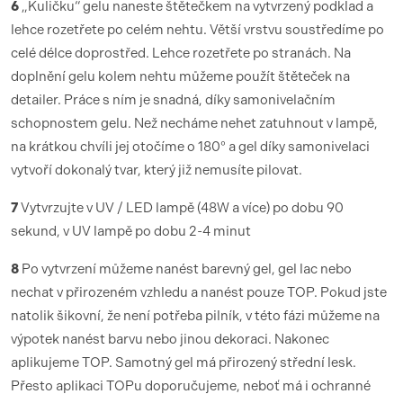
6
„Kuličku“ gelu naneste štětečkem na vytvrzený podklad a
lehce rozetřete po celém nehtu. Větší vrstvu soustředíme po
celé délce doprostřed. Lehce rozetřete po stranách. Na
doplnění gelu kolem nehtu můžeme použít štěteček na
detailer. Práce s ním je snadná, díky samonivelačním
schopnostem gelu. Než necháme nehet zatuhnout v lampě,
na krátkou chvíli jej otočíme o 180° a gel díky samonivelaci
vytvoří dokonalý tvar, který již nemusíte pilovat.
7
Vytvrzujte v UV / LED lampě (48W a více) po dobu 90
sekund, v UV lampě po dobu 2-4 minut
8
Po vytvrzení můžeme nanést barevný gel, gel lac nebo
nechat v přirozeném vzhledu a nanést pouze TOP. Pokud jste
natolik šikovní, že není potřeba pilník, v této fázi můžeme na
výpotek nanést barvu nebo jinou dekoraci. Nakonec
aplikujeme TOP. Samotný gel má přirozený střední lesk.
Přesto aplikaci TOPu doporučujeme, neboť má i ochranné