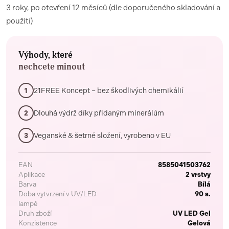
3 roky, po otevření 12 měsíců (dle doporučeného skladování a
použití)
Výhody, které
nechcete minout
21FREE Koncept – bez škodlivých chemikálií
1
Dlouhá výdrž díky přidaným minerálům
2
Veganské & šetrné složení, vyrobeno v EU
3
EAN
8585041503762
Aplikace
2 vrstvy
Barva
Bílá
Doba vytvrzení v UV/LED
90 s.
lampě
Druh zboží
UV LED Gel
Konzistence
Gelová