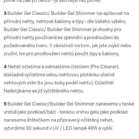
pilník na zakrytí nehtu - je šetrnější než pilník)
3
Builder Gel Classic/ Builder Gel Shimmer lze aplikovat na
přírodní nehty, nehtové šablony a tipy - dle Vašeho výběru.
Builder Gel Classic/ Builder Gel Shimmer je vhodný pro
přírodní nehty používané ke zpevnění a prodloužení do
požadovaného tvaru. V závislosti na tom, jak jste zvyklí nebo
zruční, lze pro prodloužení nehtů použít tipy a šablony.
4
Nehet očistíme a odmastíme čističem (Pro Cleaner),
důkladně vyčistíme celou nehtovou ploténku včetně
nehtových stěn (to jsou boky podél nehtu). Důležité!
Nedotýkáme se již vyčištěného nehtu.
5
Builder Gel Classic/Builder Gel Shimmer naneseme v tenké
vrstvě jako podklad/bázi - tenkou vrstvu gelu jako podklad
naneseme štětečkem na připravený očištěný nehet,
vytvrdíme 30 sekund v UV / LED lampě 48W a vyšší