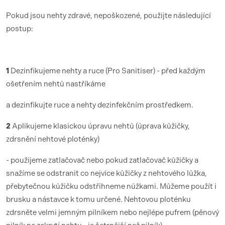
Pokud jsou nehty zdravé, nepoškozené, použijte následující
postup:
1
Dezinfikujeme nehty a ruce (Pro Sanitiser) - před každým
ošetřením nehtů nastříkáme
a dezinfikujte ruce a nehty dezinfekčním prostředkem.
2
Aplikujeme klasickou úpravu nehtů (úprava kůžičky,
zdrsnění nehtové ploténky)
- použijeme zatlačovač nebo pokud zatlačovač kůžičky a
snažíme se odstranit co nejvíce kůžičky z nehtového lůžka,
přebytečnou kůžičku odstřihneme nůžkami. Můžeme použít i
brusku a nástavce k tomu určené. Nehtovou ploténku
zdrsněte velmi jemným pilníkem nebo nejlépe pufrem (pěnový