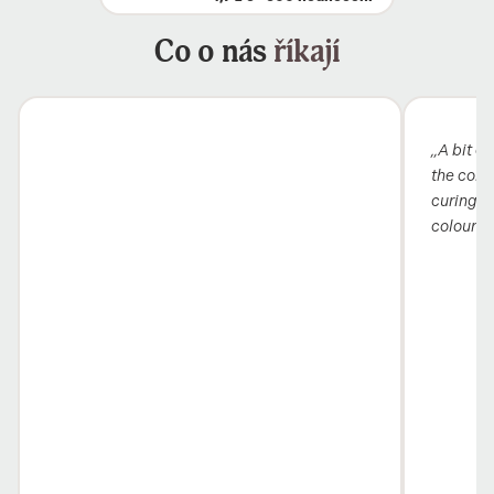
Co o nás
říkají
„A bit ex
the colou
curing i
colour 