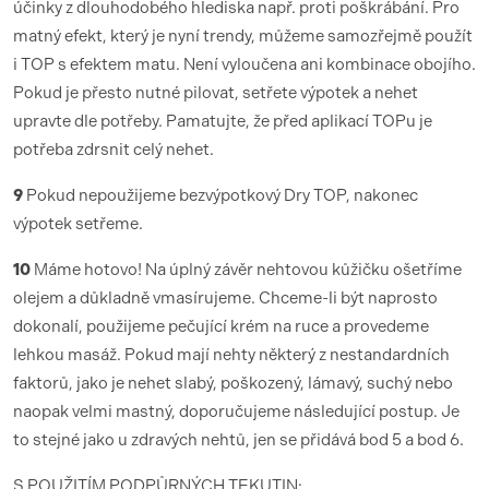
účinky z dlouhodobého hlediska např. proti poškrábání. Pro
matný efekt, který je nyní trendy, můžeme samozřejmě použít
i TOP s efektem matu. Není vyloučena ani kombinace obojího.
Pokud je přesto nutné pilovat, setřete výpotek a nehet
upravte dle potřeby. Pamatujte, že před aplikací TOPu je
potřeba zdrsnit celý nehet.
9
Pokud nepoužijeme bezvýpotkový Dry TOP, nakonec
výpotek setřeme.
10
Máme hotovo! Na úplný závěr nehtovou kůžičku ošetříme
olejem a důkladně vmasírujeme. Chceme-li být naprosto
dokonalí, použijeme pečující krém na ruce a provedeme
lehkou masáž. Pokud mají nehty některý z nestandardních
faktorů, jako je nehet slabý, poškozený, lámavý, suchý nebo
naopak velmi mastný, doporučujeme následující postup. Je
to stejné jako u zdravých nehtů, jen se přidává bod 5 a bod 6.
S POUŽITÍM PODPŮRNÝCH TEKUTIN: