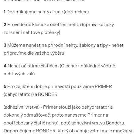
1
Dezinfikujeme nehty a ruce (dezinfekce)
2
Provedeme klasické ošetření nehtů (úprava kůžičky,
zdrsnění nehtové ploténky)
3
Můžeme nanést na přírodní nehty, šablony a tipy - nehet
připravíme dle vašeho výběru
4
Nehet očistíme čističem (Cleaner), důkladně včetně
nehtových valů
5
Pro zajištění dobré přilnavosti používáme PRIMER
(dehydratátor) a BONDER
(adhezivní vrstva) - Primer slouží jako dehydratátor a
dokonalý odmašťovač, proto naneseme Primer na
opotřebovaný čistič nehtů, poté adhezivní vrstvu Bonderu.
Doporučujeme BONDER, který obsahuje velmi malé množství