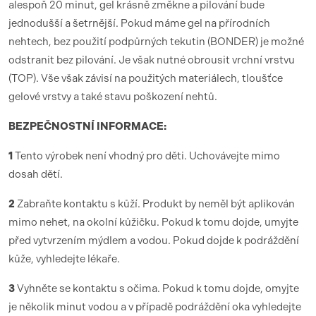
alespoň 20 minut, gel krásně změkne a pilování bude
jednodušší a šetrnější. Pokud máme gel na přírodních
nehtech, bez použití podpůrných tekutin (BONDER) je možné
odstranit bez pilování. Je však nutné obrousit vrchní vrstvu
(TOP). Vše však závisí na použitých materiálech, tloušťce
gelové vrstvy a také stavu poškození nehtů.
BEZPEČNOSTNÍ INFORMACE:
1
Tento výrobek není vhodný pro děti. Uchovávejte mimo
dosah dětí.
2
Zabraňte kontaktu s kůží. Produkt by neměl být aplikován
mimo nehet, na okolní kůžičku. Pokud k tomu dojde, umyjte
před vytvrzením mýdlem a vodou. Pokud dojde k podráždění
kůže, vyhledejte lékaře.
3
Vyhněte se kontaktu s očima. Pokud k tomu dojde, omyjte
je několik minut vodou a v případě podráždění oka vyhledejte