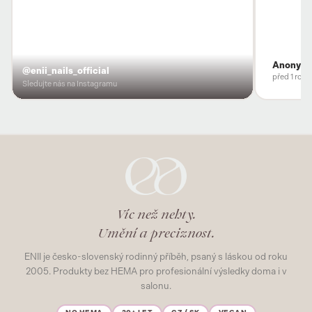
Anonym
@enii_nails_official
před 1 rok
Sledujte nás na Instagramu
Víc než nehty.
Umění a preciznost.
ENII je česko-slovenský rodinný příběh, psaný s láskou od roku
2005. Produkty bez HEMA pro profesionální výsledky doma i v
salonu.