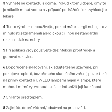
3
Vyhněte se kontaktu s očima. Pokud k tomu dojde, omyjte
je několik minut vodou a v případě podráždění oka vyhledejte
lékaře.
4
Tento výrobek nepoužívejte, pokud máte alergii nebo jste v
minulosti zaznamenali alergickou či jinou nestandardní
reakci na lak na nehty.
5
Při aplikaci vždy používejte dezinfekční prostředek a
gumové rukavice.
6
Doporučené skladování: skladujte těsně uzavřené, při
pokojové teplotě, bez přímého slunečního záření, pozor také
na přímý kontakt s UV/LED lampami nejen v lampě, které
mohou i mírně vytvrdnout a následně snížit její funkčnost.
7
Chraňte před teplem.
8
Zajistěte dobré větrání/odsávání na pracovišti.