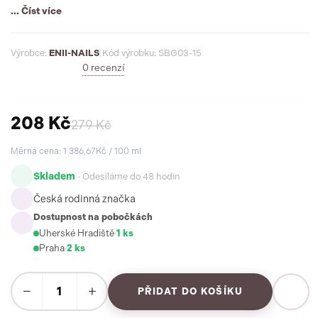
nehtech. Flexibilní viskozita, funkce báze i builderu –
... Číst více
modelačního stavebního gelu s prodloužením nehtů.
Výrobce:
ENII-NAILS
|
Kód výrobku: SBG03-15
0 recenzí
208 Kč
279 Kč
Měrná cena: 1 386,67Kč / 100 ml
Skladem
· Odesíláme do 48 hodin
Česká rodinná značka
Dostupnost na pobočkách
Uherské Hradiště
·
1 ks
Praha
·
2 ks
−
+
PŘIDAT DO KOŠÍKU