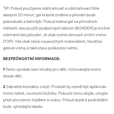
TIP: Pokud použijeme odstraňovač a odstraňovací fólie
alespoň 20 minut, gel krásně změkne a pilování bude
jednodušší a šetrnější. Pokud máme gel na přírodních
nehtech, bez použití podpůrných tekutin (BONDER) je možné
odstranit bez pilování. Je však nutné obrousit vrchní vrstvu
(TOP). Vše však závisí na použitých materiálech, tloušťce
gelové vrstvy a také stavu poškození nehtů.
BEZPEČNOSTNÍ INFORMACE:
1
Tento výrobek není vhodný pro děti. Uchovávejte mimo
dosah dětí.
2
Zabraňte kontaktu s kůží. Produkt by neměl být aplikován
mimo nehet, na okolní kůžičku. Pokud k tomu dojde, umyjte
před vytvrzením mýdlem a vodou. Pokud dojde k podráždění
kůže, vyhledejte lékaře.