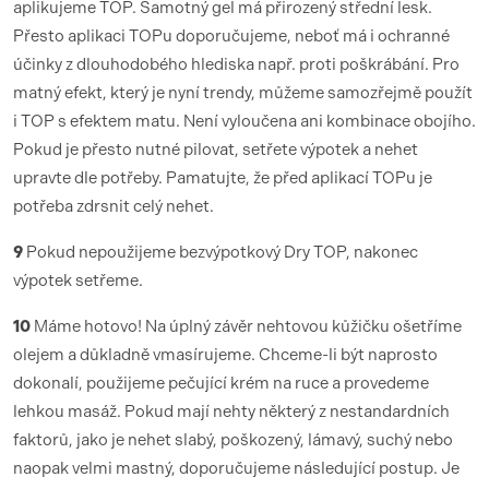
aplikujeme TOP. Samotný gel má přirozený střední lesk.
Přesto aplikaci TOPu doporučujeme, neboť má i ochranné
účinky z dlouhodobého hlediska např. proti poškrábání. Pro
matný efekt, který je nyní trendy, můžeme samozřejmě použít
i TOP s efektem matu. Není vyloučena ani kombinace obojího.
Pokud je přesto nutné pilovat, setřete výpotek a nehet
upravte dle potřeby. Pamatujte, že před aplikací TOPu je
potřeba zdrsnit celý nehet.
9
Pokud nepoužijeme bezvýpotkový Dry TOP, nakonec
výpotek setřeme.
10
Máme hotovo! Na úplný závěr nehtovou kůžičku ošetříme
olejem a důkladně vmasírujeme. Chceme-li být naprosto
dokonalí, použijeme pečující krém na ruce a provedeme
lehkou masáž. Pokud mají nehty některý z nestandardních
faktorů, jako je nehet slabý, poškozený, lámavý, suchý nebo
naopak velmi mastný, doporučujeme následující postup. Je