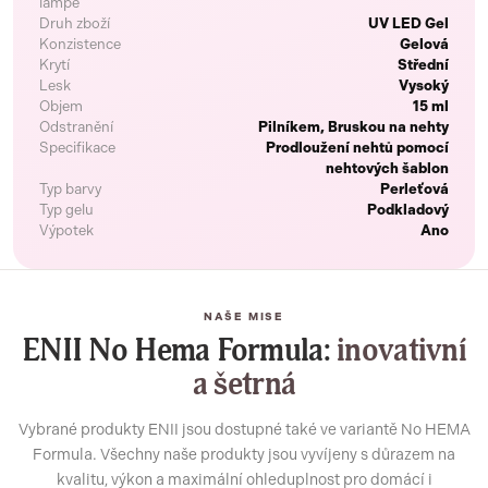
lampě
Druh zboží
UV LED Gel
Konzistence
Gelová
Krytí
Střední
Lesk
Vysoký
Objem
15 ml
Odstranění
Pilníkem, Bruskou na nehty
Specifikace
Prodloužení nehtů pomocí
nehtových šablon
Typ barvy
Perleťová
Typ gelu
Podkladový
Výpotek
Ano
NAŠE MISE
ENII No Hema Formula:
inovativní
a šetrná
Vybrané produkty ENII jsou dostupné také ve variantě No HEMA
Formula. Všechny naše produkty jsou vyvíjeny s důrazem na
kvalitu, výkon a maximální ohleduplnost pro domácí i