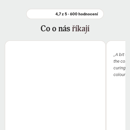
4,7 z 5 · 600 hodnocení
Co o nás
říkají
„A bit ex
the colou
curing i
colour 