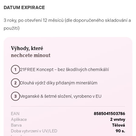
DATUM EXPIRACE
3 roky, po otevření 12 měsíců (dle doporučeného skladování a
použití)
Výhody, které
nechcete minout
21FREE Koncept – bez škodlivých chemikálií
1
Dlouhá výdrž díky přidaným minerálům
2
Veganské & šetrné složení, vyrobeno v EU
3
EAN
8585041503786
Aplikace
2 vrstvy
Barva
Tělová
Doba vytvrzení v UV/LED
90 s.