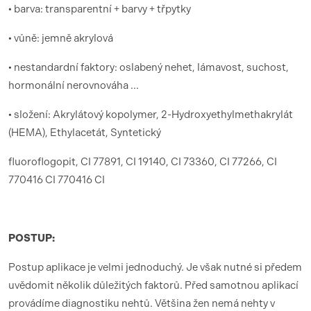
• barva: transparentní + barvy + třpytky
• vůně: jemně akrylová
• nestandardní faktory: oslabený nehet, lámavost, suchost,
hormonální nerovnováha ...
• složení: Akrylátový kopolymer, 2-Hydroxyethylmethakrylát
(HEMA), Ethylacetát, Syntetický
fluoroflogopit, CI 77891, CI 19140, CI 73360, CI 77266, CI
770416 CI 770416 CI
POSTUP:
Postup aplikace je velmi jednoduchý. Je však nutné si předem
uvědomit několik důležitých faktorů. Před samotnou aplikací
provádíme diagnostiku nehtů. Většina žen nemá nehty v