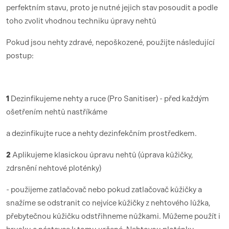
perfektním stavu, proto je nutné jejich stav posoudit a podle
toho zvolit vhodnou techniku úpravy nehtů
Pokud jsou nehty zdravé, nepoškozené, použijte následující
postup:
1
Dezinfikujeme nehty a ruce (Pro Sanitiser) - před každým
ošetřením nehtů nastříkáme
a dezinfikujte ruce a nehty dezinfekčním prostředkem.
2
Aplikujeme klasickou úpravu nehtů (úprava kůžičky,
zdrsnění nehtové ploténky)
- použijeme zatlačovač nebo pokud zatlačovač kůžičky a
snažíme se odstranit co nejvíce kůžičky z nehtového lůžka,
přebytečnou kůžičku odstřihneme nůžkami. Můžeme použít i