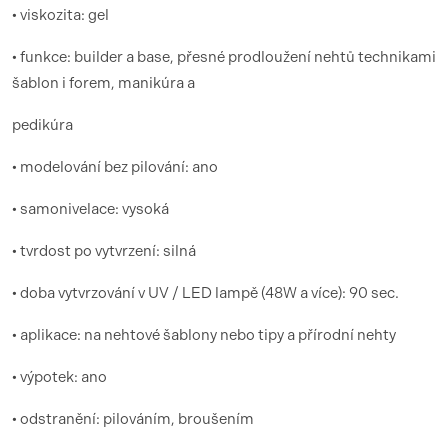
• viskozita: gel
• funkce: builder a base, přesné prodloužení nehtů technikami
šablon i forem, manikúra a
pedikúra
• modelování bez pilování: ano
• samonivelace: vysoká
• tvrdost po vytvrzení: silná
• doba vytvrzování v UV / LED lampě (48W a více): 90 sec.
• aplikace: na nehtové šablony nebo tipy a přírodní nehty
• výpotek: ano
• odstranění: pilováním, broušením