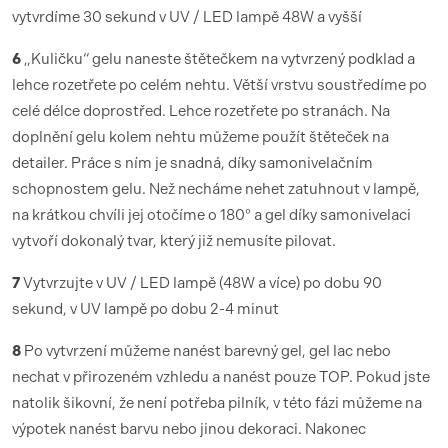
vytvrdíme 30 sekund v UV / LED lampě 48W a vyšší
6
„Kuličku“ gelu naneste štětečkem na vytvrzený podklad a
lehce rozetřete po celém nehtu. Větší vrstvu soustředíme po
celé délce doprostřed. Lehce rozetřete po stranách. Na
doplnění gelu kolem nehtu můžeme použít štěteček na
detailer. Práce s ním je snadná, díky samonivelačním
schopnostem gelu. Než necháme nehet zatuhnout v lampě,
na krátkou chvíli jej otočíme o 180° a gel díky samonivelaci
vytvoří dokonalý tvar, který již nemusíte pilovat.
7
Vytvrzujte v UV / LED lampě (48W a více) po dobu 90
sekund, v UV lampě po dobu 2-4 minut
8
Po vytvrzení můžeme nanést barevný gel, gel lac nebo
nechat v přirozeném vzhledu a nanést pouze TOP. Pokud jste
natolik šikovní, že není potřeba pilník, v této fázi můžeme na
výpotek nanést barvu nebo jinou dekoraci. Nakonec