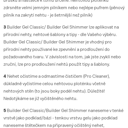
brusku a nástavce k tomu určené. Nehtovou ploténku
zdrsněte velmi jemným pilníkem nebo nejlépe pufrem (pěnový
pilník na zakrytí nehtu - je šetrnější než pilník)
3
Builder Gel Classic/ Builder Gel Shimmer lze aplikovat na
přírodní nehty, nehtové šablony a tipy - dle Vašeho výběru.
Builder Gel Classic/ Builder Gel Shimmer je vhodný pro
přírodní nehty používané ke zpevnění a prodloužení do
požadovaného tvaru. V závislosti na tom, jak jste zvyklí nebo
zruční, lze pro prodloužení nehtů použít tipy a šablony.
4
Nehet očistíme a odmastíme čističem (Pro Cleaner),
důkladně vyčistíme celou nehtovou ploténku včetně
nehtových stěn (to jsou boky podél nehtu). Důležité!
Nedotýkáme se již vyčištěného nehtu.
5
Builder Gel Classic/Builder Gel Shimmer naneseme v tenké
vrstvě jako podklad/bázi - tenkou vrstvu gelu jako podklad
naneseme štětečkem na připravený očištěný nehet,