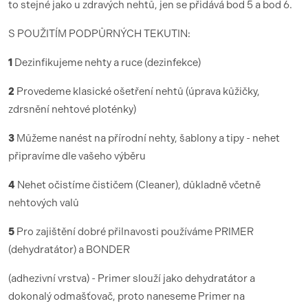
to stejné jako u zdravých nehtů, jen se přidává bod 5 a bod 6.
S POUŽITÍM PODPŮRNÝCH TEKUTIN:
1
Dezinfikujeme nehty a ruce (dezinfekce)
2
Provedeme klasické ošetření nehtů (úprava kůžičky,
zdrsnění nehtové ploténky)
3
Můžeme nanést na přírodní nehty, šablony a tipy - nehet
připravíme dle vašeho výběru
4
Nehet očistíme čističem (Cleaner), důkladně včetně
nehtových valů
5
Pro zajištění dobré přilnavosti používáme PRIMER
(dehydratátor) a BONDER
(adhezivní vrstva) - Primer slouží jako dehydratátor a
dokonalý odmašťovač, proto naneseme Primer na