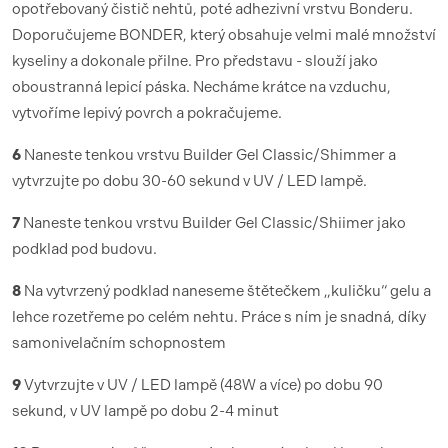
opotřebovaný čistič nehtů, poté adhezivní vrstvu Bonderu.
Doporučujeme BONDER, který obsahuje velmi malé množství
kyseliny a dokonale přilne. Pro představu - slouží jako
oboustranná lepicí páska. Necháme krátce na vzduchu,
vytvoříme lepivý povrch a pokračujeme.
6
Naneste tenkou vrstvu Builder Gel Classic/Shimmer a
vytvrzujte po dobu 30-60 sekund v UV / LED lampě.
7
Naneste tenkou vrstvu Builder Gel Classic/Shiimer jako
podklad pod budovu.
8
Na vytvrzený podklad naneseme štětečkem „kuličku“ gelu a
lehce rozetřeme po celém nehtu. Práce s ním je snadná, díky
samonivelačním schopnostem
9
Vytvrzujte v UV / LED lampě (48W a více) po dobu 90
sekund, v UV lampě po dobu 2-4 minut