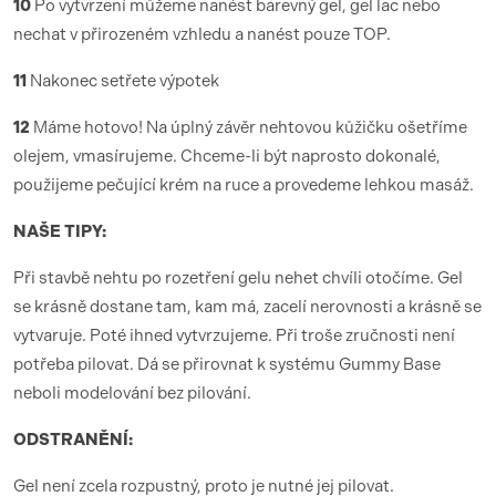
10
Po vytvrzení můžeme nanést barevný gel, gel lac nebo
nechat v přirozeném vzhledu a nanést pouze TOP.
11
Nakonec setřete výpotek
12
Máme hotovo! Na úplný závěr nehtovou kůžičku ošetříme
olejem, vmasírujeme. Chceme-li být naprosto dokonalé,
použijeme pečující krém na ruce a provedeme lehkou masáž.
NAŠE TIPY:
Při stavbě nehtu po rozetření gelu nehet chvíli otočíme. Gel
se krásně dostane tam, kam má, zacelí nerovnosti a krásně se
vytvaruje. Poté ihned vytvrzujeme. Při troše zručnosti není
potřeba pilovat. Dá se přirovnat k systému Gummy Base
neboli modelování bez pilování.
ODSTRANĚNÍ:
Gel není zcela rozpustný, proto je nutné jej pilovat.