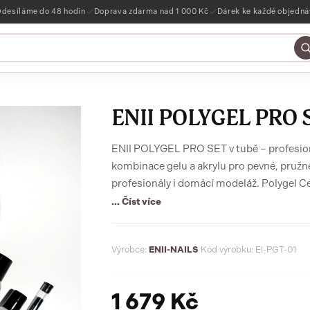
desíláme do 48 hodin
Doprava zdarma nad 1 000 Kč
Dárek ke každé objedn
ENII POLYGEL PRO 
ENII POLYGEL PRO SET v tubě – profesionální 
kombinace gelu a akrylu pro pevné, pružn
profesionály i domácí modeláž. Polygel Ceramic v tubě přináší spojení síly a
jednoduchosti. Díky praktickému balení s
... Číst více
zbytečného plýtvání.
Výrobce:
ENII-NAILS
|
Kód výrobku: EI-PGT-01
1 679 Kč