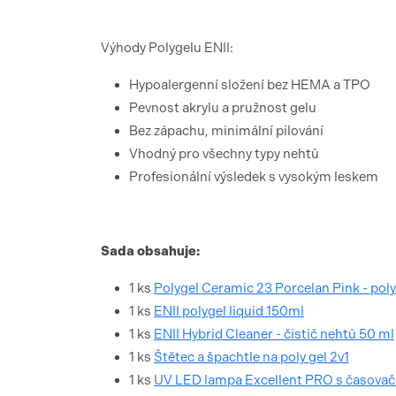
Výhody Polygelu ENII:
Hypoalergenní složení bez HEMA a TPO
Pevnost akrylu a pružnost gelu
Bez zápachu, minimální pilování
Vhodný pro všechny typy nehtů
Profesionální výsledek s vysokým leskem
Sada obsahuje:
1 ks
Polygel Ceramic 23 Porcelan Pink - poly
1 ks
ENII polygel liquid 150ml
1 ks
ENII Hybrid Cleaner - čistič nehtů 50 ml
1 ks
Štětec a špachtle na poly gel 2v1
1 ks
UV LED lampa Excellent PRO s časovač