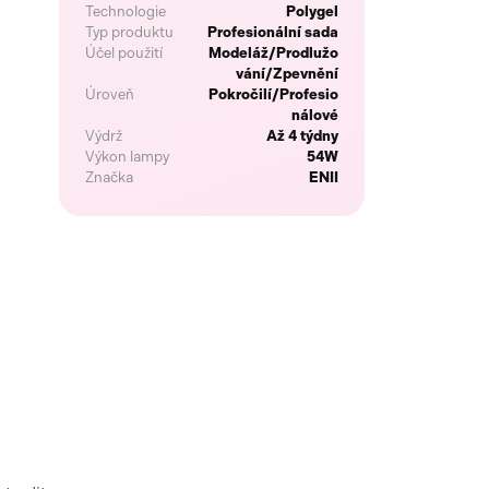
Technologie
Polygel
Typ produktu
Profesionální sada
Účel použití
Modeláž/Prodlužo
vání/Zpevnění
Úroveň
Pokročilí/Profesio
nálové
Výdrž
Až 4 týdny
Výkon lampy
54W
Značka
ENII