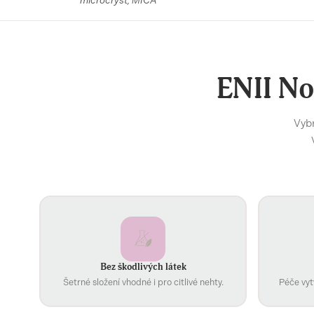
microcryst, MICA
ENII No
Vybr
Bez škodlivých látek
Šetrné složení vhodné i pro citlivé nehty.
Péče vyt