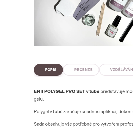
POPIS
RECENZE
VZDĚLÁVÁN
ENII POLYGEL PRO SET v tubě
představuje mode
gelu.
Polygel v tubě zaručuje snadnou aplikaci, dokon
Sada obsahuje vše potřebné pro vytvoření profe