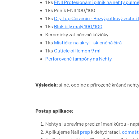
1 ks
ENII Profesionální pilník na nehty půlm
1 ks Pilník ENII 100/100
1 ks
Dry Top Ceramic - Bezvýpotkový vrchní 
1 ks
Blok bílý malý 100/100
Keramický zatlačovač kůžičky
1 ks
Mistička na akryl - skleněná čirá
1 ks
Cuticle oil lemon 9 ml
Perforované tampóny na Nehty
Výsledek:
silné, odolné a přirozeně krásné neht
Postup aplikace:
Nehty si upravíme precizní manikúrou - nap
Aplikujeme Nail
prep
k dehydrataci,
odmašt