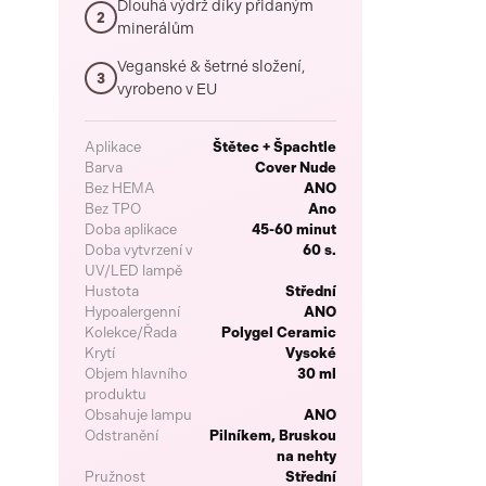
Dlouhá výdrž díky přidaným
2
minerálům
Veganské & šetrné složení,
3
vyrobeno v EU
Aplikace
Štětec + Špachtle
Barva
Cover Nude
Bez HEMA
ANO
Bez TPO
Ano
Doba aplikace
45-60 minut
Doba vytvrzení v
60 s.
UV/LED lampě
Hustota
Střední
Hypoalergenní
ANO
Kolekce/Řada
Polygel Ceramic
Krytí
Vysoké
Objem hlavního
30 ml
produktu
Obsahuje lampu
ANO
Odstranění
Pilníkem, Bruskou
na nehty
Pružnost
Střední