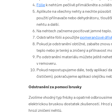
Fólie
k nehtům pečlivě přimáčkněte a zvláš
Aplikute na všechny nehty a nechte působit
použití přilnavače nebo dehydrátoru, tloušťk
nehtu a další.
Na nehtech začneme pociťovat jemné teplo.
Odstraňte fólii a použijte
pomerančové dřív
Pokud je odstranění obtížné, zabalte znovu 
teplo nebo je tenký a zničený a přilnavost mat
Po odstranění materiálu můžete ještě nehet
v removeru.
Pokud nepostupujeme dále, tedy aplikací da
čističem), pokračujeme aplikací olejíčku neb
Odstranění za pomocí brusky
Zvolíme vhodný typ frézky a opatrně odbrousíme
elektrickou bruskou dostatek zkušeností. Hrozí 
hrozí zničení nehtů.