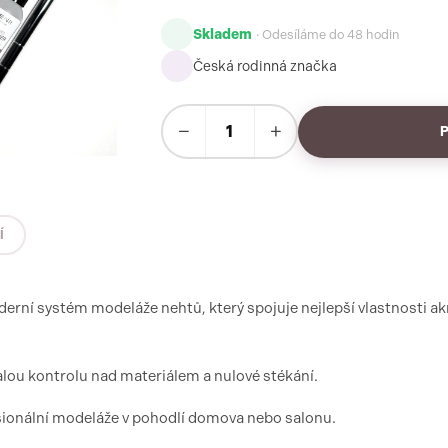
Skladem
· Odesíláme do 48 hodin
Česká rodinná značka
−
+
Í
rní systém modeláže nehtů, který spojuje nejlepší vlastnosti akr
alou kontrolu nad materiálem a nulové stékání.
sionální modeláže v pohodlí domova nebo salonu.