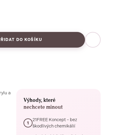
PŘIDAT DO KOŠÍKU
ylu a
Výhody, které
nechcete minout
21FREE Koncept – bez
1
škodlivých chemikálií