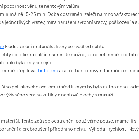
tní pozornost věnujte nehtovým valům.
 minimálně 15-25 min. Doba odstranění záleží na mnoha faktorec
a jednotlivých vrstev, míra narušení svrchní vrstvy, poškození a 
ko
k odstranění materiálu, který se zvedl od nehtu.
nehty do fólie na dalších 5min. Je možné, že nehet neměl dostate
eriálu byla tedy silnější.
 jemně přepilovat
bufferem
a setřít buničinovým tampónem na
lšího gel lakového systému (před kterým by bylo nutno nehet od
o výživného séra na kutikly a nehtové plochy s masáží.
 materiál. Tento způsob odstranění používáme pouze, máme-li s
poranění a probroušení přírodního nehtu. Výhoda - rychlost. Nev