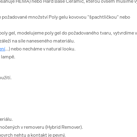
(obsahuje HEMA) nebo Hard Base Ceramic, kterou ovšem musíme vy
 požadované množství Poly gelu kovovou "špachtličkou" nebo
ly gel, modelujeme poly gel do požadovaného tvaru, vytvrdíme v
áleží na síle naneseného materiálu.
ení
...) nebo necháme v natural looku.
v lampě.
užití.
riálu.
amočených v removeru (Hybrid Remover).
 povrch nehtu a kontakt je pevný.