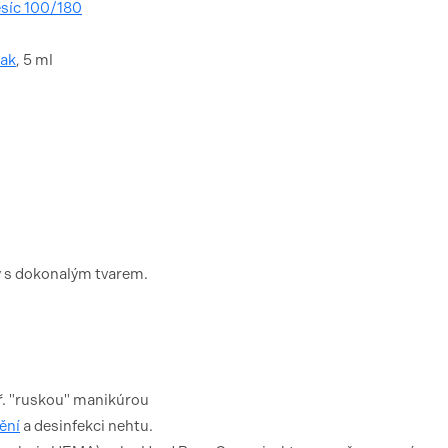
ěsíc 100/180
lak
, 5 ml
y s dokonalým tvarem.
ř. "ruskou" manikúrou
ění
a desinfekci nehtu.