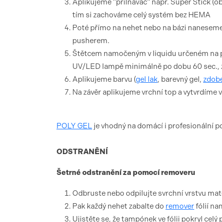
Aplikujeme "přilnávač" např. Super Stick 
tím si zachováme celý systém bez HEMA
Poté přímo na nehet nebo na bázi naneseme
pusherem.
Štětcem namočeným v liquidu určeném na po
UV/LED lampě minimálně po dobu 60 sec., z
Aplikujeme barvu (
gel lak
, barevný gel,
zdob
Na závěr aplikujeme vrchní top a vytvrdíme 
POLY GEL
je vhodný na domácí i profesionální po
ODSTRANĚNÍ
Šetrné odstranění za pomocí removeru
Odbruste nebo odpilujte svrchní vrstvu mate
Pak každý nehet zabalte do
remover
fólií n
Ujistěte se, že tampónek ve fólii pokryl celý