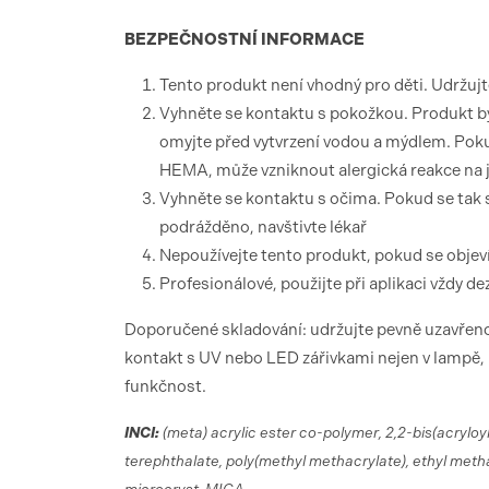
BEZPEČNOSTNÍ
INFORMACE
Tento produkt není vhodný pro děti. Udržuj
Vyhněte se kontaktu s pokožkou. Produkt by
omyjte před vytvrzení vodou a mýdlem. Pokud
HEMA, může vzniknout alergická reakce na j
Vyhněte se kontaktu s očima. Pokud se tak
podrážděno, navštivte lékař
Nepoužívejte tento produkt, pokud se objeví
Profesionálové, použijte při aplikaci vždy d
Doporučené skladování: udržujte pevně uzavřeno,
kontakt s UV nebo LED zářivkami nejen v lampě, 
funkčnost.
INCI:
(meta) acrylic ester co-polymer, 2,2-bis(acryloyl
terephthalate, poly(methyl methacrylate), ethyl meth