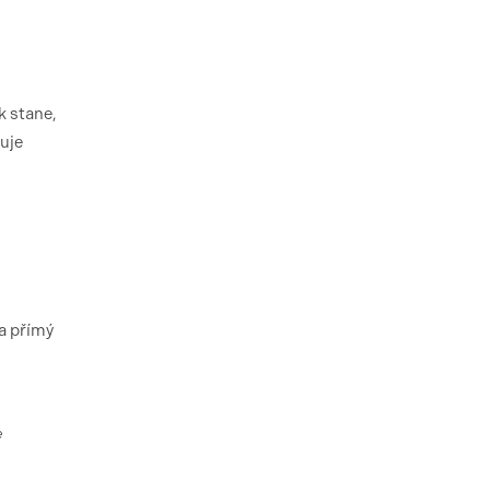
k stane,
uje
a přímý
e