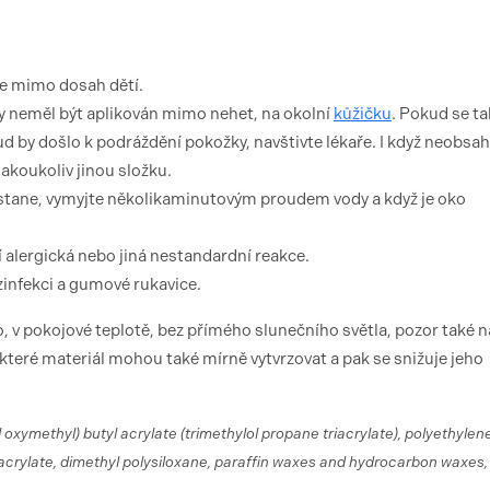
te mimo dosah dětí.
 neměl být aplikován mimo nehet, na okolní
kůžičku
. Pokud se ta
 by došlo k podráždění pokožky, navštivte lékaře. I když neobsah
akoukoliv jinou složku.
 stane, vymyjte několikaminutovým proudem vody a když je oko
 alergická nebo jiná nestandardní reakce.
ezinfekci a gumové rukavice.
 v pokojové teplotě, bez přímého slunečního světla, pozor také n
které materiál mohou také mírně vytvrzovat a pak se snižuje jeho
 oxymethyl) butyl acrylate (trimethylol propane triacrylate), polyethylen
acrylate, dimethyl polysiloxane, paraffin waxes and hydrocarbon waxes,