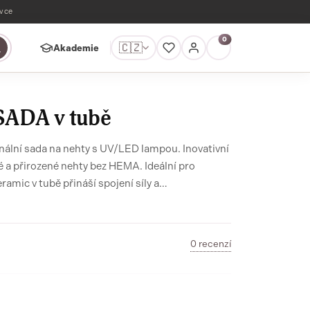
ávce
0
🇨🇿
Akademie
SADA v tubě
sada na nehty s UV/LED lampou. Inovativní
é a přirozené nehty bez HEMA. Ideální pro
e snadno aplikuje a umožňuje precizní práci bez
0 recenzí