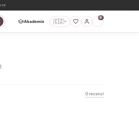
ávce
0
🇨🇿
Akademie
ž.
0 recenzí