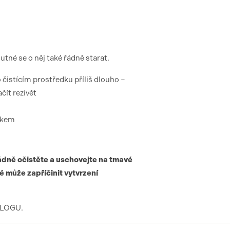
utné se o něj také řádně starat.
 čistícím prostředku příliš dlouho –
čít rezivět
skem
řádně očistěte a uschovejte na tmavé
é může zapříčinit vytvrzení
 BLOGU.