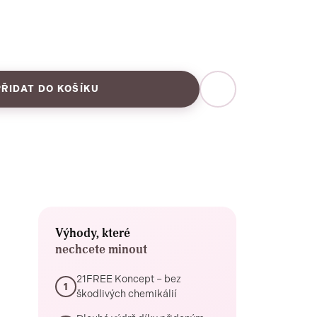
PŘIDAT DO KOŠÍKU
Výhody, které
nechcete minout
21FREE Koncept – bez
1
škodlivých chemikálií