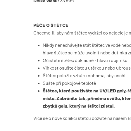
Délka vlasu:
23 mm
PÉČE O ŠTĚTCE
Chceme-li, aby nám štětec vydržel co nejdéle je n
Nikdy nenechávejte stát štětec ve vodě nebo
hlava štětce se může uvolnit nebo dutinka za
Očistěte štětec důkladně - hlavu i objímku
Vlhkost osušte čistou utěrkou nebo ubrou
Štětec položte vzhůru nohama, aby uschl
Sušte při pokojové teplotě
Štětce, které používáte na UV/LED gely, 
místo. Zabráníte tak, přímému světlu, kter
zbytků gelu, který na štětci zůstal.
Více se o nové kolekci štětců dozvíte na našem