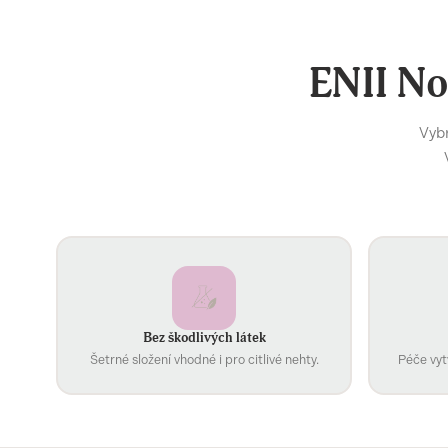
ENII No
Vybr
Bez škodlivých látek
Šetrné složení vhodné i pro citlivé nehty.
Péče vyt