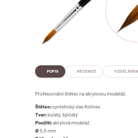
POPIS
RECENZE
VZDĚLÁVÁN
Profesionální štětec na akrylovou modeláž.
Štětec:
syntetický vlas Kolinex
Tvar:
kulatý, špičatý
Použití:
akrylová modeláž
Ø
5,5 mm