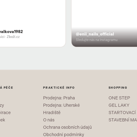
valkova1982
@enii_nails_official
íci
· Zboží.cz
Sledujte nás na Instagramu
Á PÉČE
PRAKTICKÉ INFO
SHOPPING
Prodejna: Praha
ONE STEP
zy
Prodejna: Uherské
GEL LAKY
pirace
Hradiště
STARTOVACÍ
nek
O nás
STAVEBNÍ MA
Ochrana osobních údajů
Obchodní podmínky