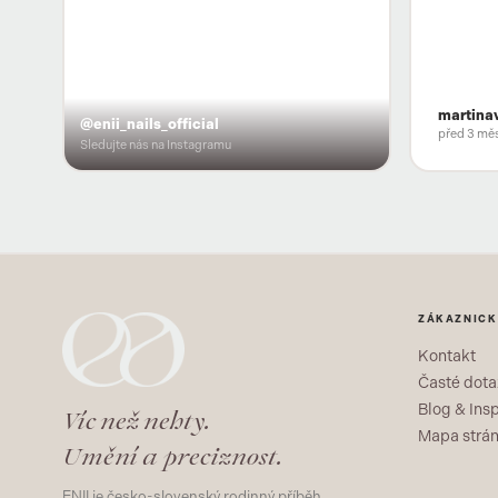
martina
@enii_nails_official
před 3 měs
Sledujte nás na Instagramu
ZÁKAZNICK
Kontakt
Časté dota
Blog & Ins
Víc než nehty.
Mapa strá
Umění a preciznost.
ENII je česko-slovenský rodinný příběh,