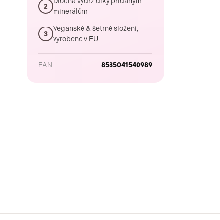
Dlouhá výdrž díky přidaným
2
minerálům
Veganské & šetrné složení,
3
vyrobeno v EU
EAN
8585041540989