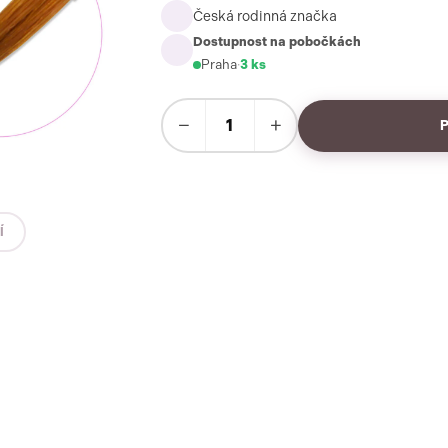
Česká rodinná značka
Dostupnost na pobočkách
Praha
·
3 ks
−
+
Í