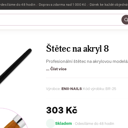
desíláme do 48 hodin
Doprava zdarma nad 1 000 Kč
Dárek ke každé objedn
Štětec na akryl 8
Profesionální štětec na akrylovou modelá
... Číst více
Výrobce:
ENII-NAILS
|
Kód výrobku: BR-25
303 Kč
Skladem
· Odesíláme do 48 hodin