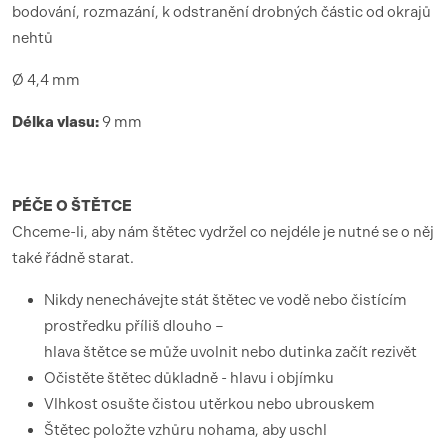
bodování, rozmazání, k odstranění drobných částic od okrajů
nehtů
Ø 4,4 mm
Délka vlasu:
9 mm
PÉČE O ŠTĚTCE
Chceme-li, aby nám štětec vydržel co nejdéle je nutné se o něj
také řádně starat.
Nikdy nenechávejte stát štětec ve vodě nebo čistícím
prostředku příliš dlouho –
hlava štětce se může uvolnit nebo dutinka začít rezivět
Očistěte štětec důkladně - hlavu i objímku
Vlhkost osušte čistou utěrkou nebo ubrouskem
Štětec položte vzhůru nohama, aby uschl