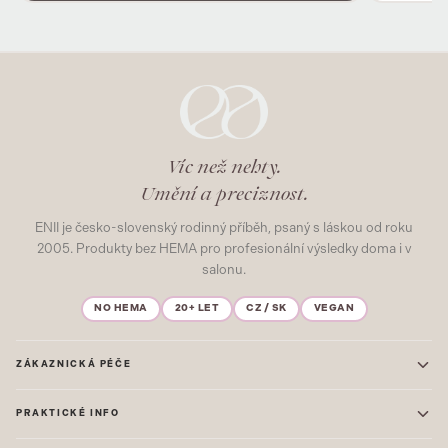
Víc než nehty.
Umění a preciznost.
ENII je česko-slovenský rodinný příběh, psaný s láskou od roku
2005. Produkty bez HEMA pro profesionální výsledky doma i v
salonu.
NO HEMA
20+ LET
CZ / SK
VEGAN
ZÁKAZNICKÁ PÉČE
Kontakt
PRAKTICKÉ INFO
Časté dotazy
Blog & Inspirace