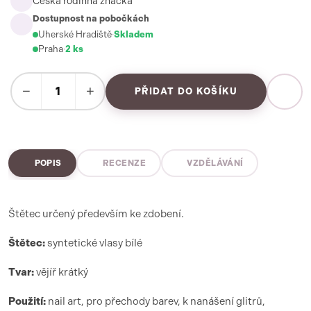
Česká rodinná značka
Dostupnost na pobočkách
Uherské Hradiště
·
Skladem
Praha
·
2 ks
−
+
PŘIDAT DO KOŠÍKU
POPIS
RECENZE
VZDĚLÁVÁNÍ
Štětec určený především ke zdobení.
Štětec:
syntetické vlasy bílé
Tvar:
vějíř krátký
Použití:
nail art, pro přechody barev, k nanášení glitrů,