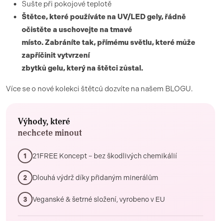
Sušte při pokojové teplotě
Štětce, které používáte na UV/LED gely, řádně
očistěte a uschovejte na tmavé
místo. Zabráníte tak, přímému světlu, které může
zapříčinit vytvrzení
zbytků gelu, který na štětci zůstal.
Více se o nové kolekci štětců dozvíte na našem BLOGU.
Výhody, které
nechcete minout
21FREE Koncept – bez škodlivých chemikálií
1
Dlouhá výdrž díky přidaným minerálům
2
Veganské & šetrné složení, vyrobeno v EU
3