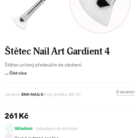
Štětec Nail Art Gardient 4
Štětec určený především ke zdobení.
... Číst více
0 recenzí
Výrobce:
ENII-NAILS
|
Kód výrobku: BR-34
261 Kč
Skladem
· Odesíláme do 48 hodin