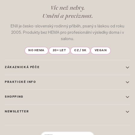
Víc než nehty.
Umění a preciznost.
ENII je česko-slovenský rodinný příběh, psaný s láskou od roku
2005. Produkty bez HEMA pro profesionální výsledky doma i v
salonu.
NO HEMA
20+ LET
CZ / SK
VEGAN
ZÁKAZNICKÁ PÉČE
Kontakt
PRAKTICKÉ INFO
Časté dotazy
Blog & Inspirace
Prodejna: Praha
Mapa stránek
SHOPPING
Prodejna: Uherské Hradiště
O nás
ONE STEP
Ochrana osobních údajů
NEWSLETTER
GEL LAKY
Obchodní podmínky
STARTOVACÍ SADY
Novinky, tipy a inspirace přímo do vašeho e-mailu. Jako první.
Reklamace
STAVEBNÍ MATERIÁL