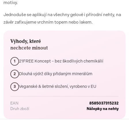
motivy.
Jednoduše se aplikují na všechny gelové i přírodní nehty, na
závěr zafixujeme vrchním topem nebo lakem.
Výhody, které
nechcete minout
21FREE Koncept – bez škodlivých chemikálií
1
Dlouhá výdrž díky přidaným minerálům
2
Veganské & šetrné složení, vyrobeno v EU
3
EAN
8585037315232
Druh zboží
Nálepky na nehty