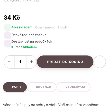
Kód výrobku: 11-XMAS22
34 Kč
4 ks skladem
· Odesíláme do 48 hodin
Česká rodinná značka
Dostupnost na pobočkách
Praha
·
Skladem
−
+
PŘIDAT DO KOŠÍKU
POPIS
RECENZE
VZDĚLÁVÁNÍ
Vánoční nálepky na nehty ozdobí Vaši manikúru vánočními