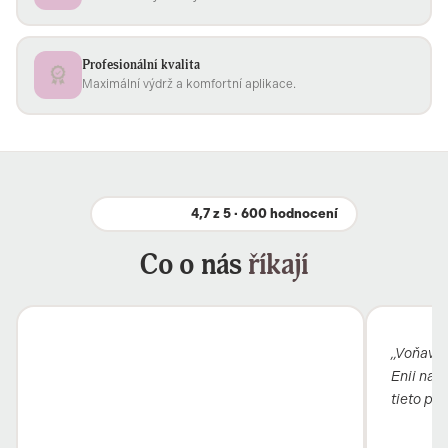
Profesionální kvalita
Maximální výdrž a komfortní aplikace.
4,7 z 5 · 600 hodnocení
Co o nás
říkají
„Voňavý b
Enii nai
tieto pro