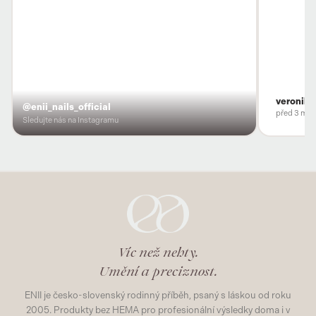
veronika
@enii_nails_official
před 3 měs
Sledujte nás na Instagramu
Víc než nehty.
Umění a preciznost.
ENII je česko-slovenský rodinný příběh, psaný s láskou od roku
2005. Produkty bez HEMA pro profesionální výsledky doma i v