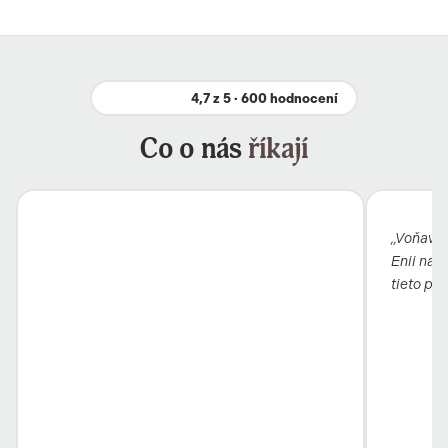
4,7 z 5 · 600 hodnocení
Co o nás
říkají
„Voňavý b
Enii nai
tieto pro