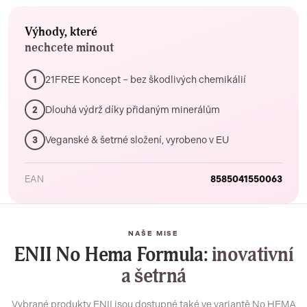
Výhody, které
nechcete minout
21FREE Koncept – bez škodlivých chemikálií
1
Dlouhá výdrž díky přidaným minerálům
2
Veganské & šetrné složení, vyrobeno v EU
3
EAN
8585041550063
NAŠE MISE
ENII No Hema Formula:
inovativní
a šetrná
Vybrané produkty ENII jsou dostupné také ve variantě No HEMA