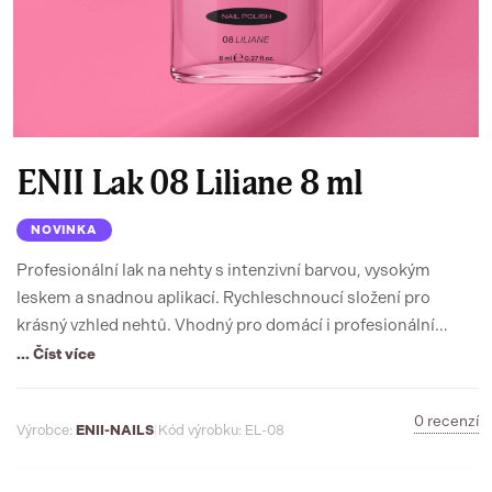
ENII Lak 08 Liliane 8 ml
NOVINKA
Profesionální lak na nehty s intenzivní barvou, vysokým
leskem a snadnou aplikací. Rychleschnoucí složení pro
krásný vzhled nehtů. Vhodný pro domácí i profesionální
použití.
... Číst více
0 recenzí
Výrobce:
ENII-NAILS
|
Kód výrobku: EL-08