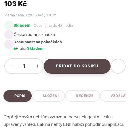
103 Kč
Měrná cena: 1 287,50Kč / 100 ml
Skladem
· Odesíláme do 48 hodin
Česká rodinná značka
Dostupnost na pobočkách
Praha
·
Skladem
−
+
PŘIDAT DO KOŠÍKU
POPIS
SLOŽENÍ
RECENZE
VZDĚLÁV
Dopřejte svým nehtům výraznou barvu, elegantní lesk a
upravený vzhled. Lak na nehty ENII nabízí pohodlnou aplikaci,