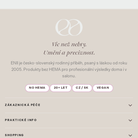
Víc než nehty.
Umění a preciznost.
ENII je česko-slovenský rodinný příběh, psaný s láskou od roku
2005. Produkty bez HEMA pro profesionální výsledky doma i v
salonu.
NO HEMA
20+ LET
CZ / SK
VEGAN
ZÁKAZNICKÁ PÉČE
Kontakt
PRAKTICKÉ INFO
Časté dotazy
Blog & Inspirace
Prodejna: Praha
Mapa stránek
SHOPPING
Prodejna: Uherské Hradiště