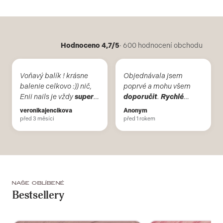
Hodnoceno 4,7/5
· 600 hodnocení obchodu
Voňavý balík ! krásne
Objednávala jsem
balenie celkovo :)) nič,
poprvé a mohu všem
Enii nails je vždy
super
doporučit
.
Rychlé
voľba, používam iba
vyřízení a doručení mé
veronikajencikova
Anonym
tieto produkty už viac
objednavky.
před 3 měsíci
před 1 rokem
ako 10 rokov.
NAŠE OBLÍBENÉ
Bestsellery