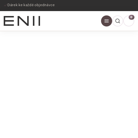
Dárek ke každé objednávce
0
SLEVY AŽ 60%
NAKOUPIT NYNÍ