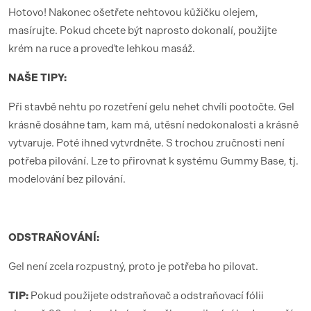
Hotovo! Nakonec ošetřete nehtovou kůžičku olejem,
masírujte. Pokud chcete být naprosto dokonalí, použijte
krém na ruce a proveďte lehkou masáž.
NAŠE TIPY:
Při stavbě nehtu po rozetření gelu nehet chvíli pootočte. Gel
krásně dosáhne tam, kam má, utěsní nedokonalosti a krásně
vytvaruje. Poté ihned vytvrdněte. S trochou zručnosti není
potřeba pilování. Lze to přirovnat k systému Gummy Base, tj.
modelování bez pilování.
ODSTRAŇOVÁNÍ:
Gel není zcela rozpustný, proto je potřeba ho pilovat.
TIP:
Pokud použijete odstraňovač a odstraňovací fólii