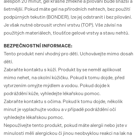
alespoň 20 minut, gel krásně změkne a pilování bude snazší a
šetrnější. Pokud máte gel na přírodních nehtech, bez použití
podpůrných tekutin (BONDER), lze jej odstranit i bez pilování.
Je však nutné obrousit vrchní vrstvu (TOP). Vše závisí na
použitých materiálech, tloušťce gelové vrstvy a stavu nehtů.
BEZPEČNOSTNÍ INFORMACE:
Tento produkt není vhodný pro děti. Uchovávejte mimo dosah
dětí.
Zabraňte kontaktu s kůží. Produkt by se neměl aplikovat
mimo nehet, na okolní kůžičku. Pokud k tomu dojde, před
vytvrzením omyjte mýdlem a vodou. Pokud dojde k
podráždění kůže, vyhledejte lékařskou pomoc.
Zabraňte kontaktu s očima. Pokud k tomu dojde, několik
minut je vyplachujte vodou a v případě podráždění očí
vyhledejte lékařskou pomoc.
Nepoužívejte tento produkt, pokud máte alergii nebo jste v
minulosti měli alergickou či jinou neobvyklou reakci na lak na