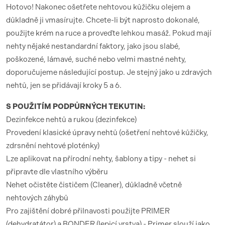
Hotovo! Nakonec ošetřete nehtovou kůžičku olejem a
důkladně ji vmasírujte. Chcete-li být naprosto dokonalé,
použijte krém na ruce a proveďte lehkou masáž. Pokud mají
nehty nějaké nestandardní faktory, jako jsou slabé,
poškozené, lámavé, suché nebo velmi mastné nehty,
doporučujeme následující postup. Je stejný jako u zdravých
nehtů, jen se přidávají kroky 5 a 6.
S POUŽITÍM PODPŮRNÝCH TEKUTIN:
Dezinfekce nehtů a rukou (dezinfekce)
Provedení klasické úpravy nehtů (ošetření nehtové kůžičky,
zdrsnění nehtové ploténky)
Lze aplikovat na přírodní nehty, šablony a tipy - nehet si
připravte dle vlastního výběru
Nehet očistěte čističem (Cleaner), důkladně včetně
nehtových záhybů
Pro zajištění dobré přilnavosti použijte PRIMER
(dehydratátor) a BONDER (lepicí vrstva) - Primer slouží jako