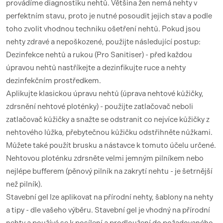
provádíme diagnostiku nehtů. Většina žen nemá nehty v
perfektním stavu, proto je nutné posoudit jejich stav a podle
toho zvolit vhodnou techniku ​​ošetření nehtů. Pokud jsou
nehty zdravé a nepoškozené, použijte následující postup:
Dezinfekce nehtů a rukou (Pro Sanitiser) - před každou
úpravou nehtů nastříkejte a dezinfikujte ruce a nehty
dezinfekčním prostředkem.
Aplikujte klasickou úpravu nehtů (úprava nehtové kůžičky,
zdrsnění nehtové ploténky) - použijte zatlačovač neboli
zatlačovač kůžičky a snažte se odstranit co nejvíce kůžičky z
nehtového lůžka, přebytečnou kůžičku odstřihněte nůžkami.
Můžete také použít brusku a nástavce k tomuto účelu určené.
Nehtovou ploténku zdrsněte velmi jemným pilníkem nebo
nejlépe bufferem (pěnový pilník na zakrytí nehtu - je šetrnější
než pilník).
Stavební gel lze aplikovat na přírodní nehty, šablony na nehty
a tipy - dle vašeho výběru. Stavební gel je vhodný na přírodní
nehty a používá se k posílení a prodloužení do požadovaného