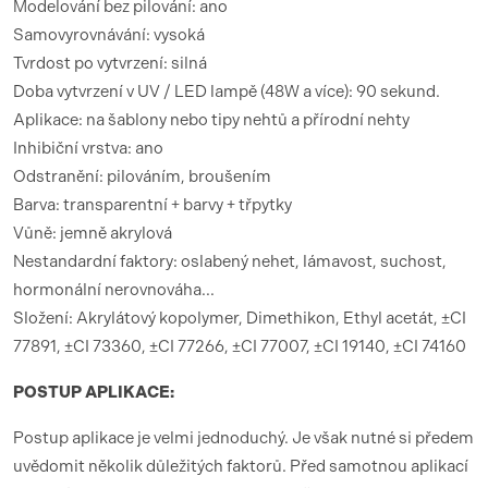
Modelování bez pilování: ano
Samovyrovnávání: vysoká
Tvrdost po vytvrzení: silná
Doba vytvrzení v UV / LED lampě (48W a více): 90 sekund.
Aplikace: na šablony nebo tipy nehtů a přírodní nehty
Inhibiční vrstva: ano
Odstranění: pilováním, broušením
Barva: transparentní + barvy + třpytky
Vůně: jemně akrylová
Nestandardní faktory: oslabený nehet, lámavost, suchost,
hormonální nerovnováha...
Složení: Akrylátový kopolymer, Dimethikon, Ethyl acetát, ±CI
77891, ±CI 73360, ±CI 77266, ±CI 77007, ±CI 19140, ±CI 74160
POSTUP APLIKACE:
Postup aplikace je velmi jednoduchý. Je však nutné si předem
uvědomit několik důležitých faktorů. Před samotnou aplikací