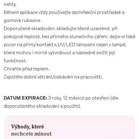
nehty.
Během aplikace vždy používejte dezinfekční prostředek a
gumové rukavice.
Doporučené skladování: skladujte těsně uzavřené, při
pokojové teplotě, bez přímého slunečního záření, dejte si také
pozor na přímý kontakt s UV/LED lampami nejen v lampě,
které mohou i mírně vytvrdnout a následně snížit její
funkčnost.
Chraňte před teplem.
Zajistěte dobré větrání/odsávání na pracovišti.
DATUM EXPIRACE:
3 roky, 12 měsíců po otevření (dle
doporučeného skladování a použití).
Výhody, které
nechcete minout