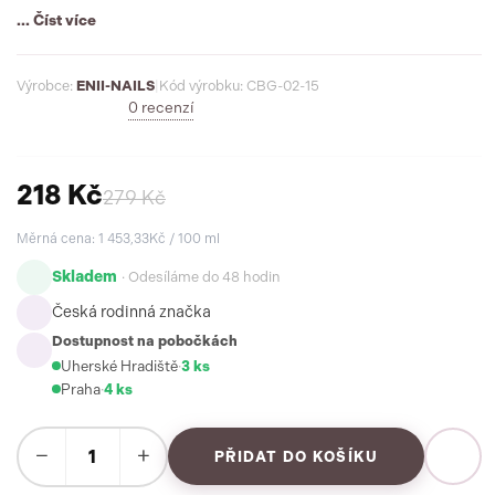
perfektní výsledek bez kompromisů.
... Číst více
Výrobce:
ENII-NAILS
|
Kód výrobku: CBG-02-15
0 recenzí
218 Kč
279 Kč
Měrná cena: 1 453,33Kč / 100 ml
Skladem
· Odesíláme do 48 hodin
Česká rodinná značka
Dostupnost na pobočkách
Uherské Hradiště
·
3 ks
Praha
·
4 ks
−
+
PŘIDAT DO KOŠÍKU