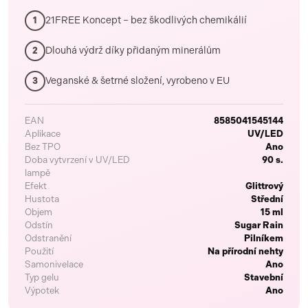
21FREE Koncept – bez škodlivých chemikálií
1
Dlouhá výdrž díky přidaným minerálům
2
Veganské & šetrné složení, vyrobeno v EU
3
EAN
8585041545144
Aplikace
UV/LED
Bez TPO
Ano
Doba vytvrzení v UV/LED
90 s.
lampě
Efekt
Glittrový
Hustota
Střední
Objem
15 ml
Odstín
Sugar Rain
Odstranění
Pilníkem
Použití
Na přírodní nehty
Samonivelace
Ano
Typ gelu
Stavební
Výpotek
Ano