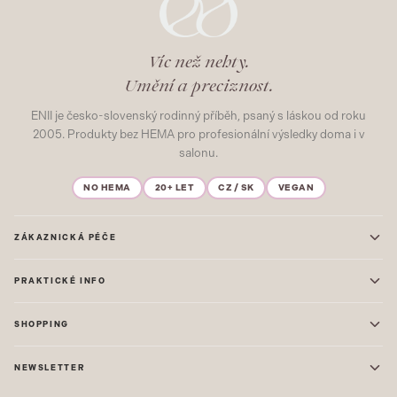
Víc než nehty.
Umění a preciznost.
ENII je česko-slovenský rodinný příběh, psaný s láskou od roku
2005. Produkty bez HEMA pro profesionální výsledky doma i v
salonu.
NO HEMA
20+ LET
CZ / SK
VEGAN
ZÁKAZNICKÁ PÉČE
Kontakt
PRAKTICKÉ INFO
Časté dotazy
Blog & Inspirace
Prodejna: Praha
Mapa stránek
SHOPPING
Prodejna: Uherské Hradiště
O nás
ONE STEP
Ochrana osobních údajů
NEWSLETTER
GEL LAKY
Obchodní podmínky
STARTOVACÍ SADY