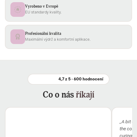
Vyrobeno v Evropě
EU standardy kvality.
Profesionální kvalita
Maximální výdrž a komfortní aplikace.
4,7 z 5 · 600 hodnocení
Co o nás
říkají
„A bit ex
the colou
curing i