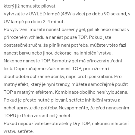
který již nemusíte pilovat.
Vytvrzujte v UV/LED lampě (48W a více) po dobu 90 sekund, v
UV lampě po dobu 2-4 minut.
Po vytvrzení můžete nanést barevný gel, gellak nebo nechat v
přirozeném vzhledu a nanést pouze TOP. Pokud jste
dostatečně zruční, že pilník není potřeba, můžete v této fázi
nanést barvu nebo jinou dekoraci na inhibiční vrstvu.
Nakonec naneste TOP. Samotný gel má přirozený střední
lesk. Doporučujeme však nanést TOP, protože má i
dlouhodobě ochranné účinky, např. proti poškrábání. Pro
matný efekt, který je nyní trendy, můžete samozřejmě použít
TOP s matným efektem. Kombinace obojího není vyloučena.
Pokud je přesto nutné pilování, setřete inhibiční vrstvu a
nehet upravte dle potřeby. Nezapomeňte, že před nanesením
TOPU je třeba zdrsnit celý nehet.
Pokud nepoužíváte bezotíratelný Dry TOP, nakonec inhibiční
vrstvu setřete.