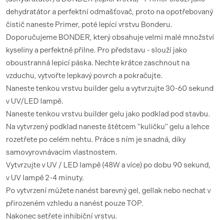
dehydratátor a perfektní odmašťovač, proto na opotřebovaný
čistič naneste Primer, poté lepící vrstvu Bonderu.
Doporučujeme BONDER, který obsahuje velmi malé množství
kyseliny a perfektně přilne. Pro představu - slouží jako
oboustranná lepicí páska. Nechte krátce zaschnout na
vzduchu, vytvořte lepkavý povrch a pokračujte.
Naneste tenkou vrstvu builder gelu a vytvrzujte 30-60 sekund
v UV/LED lampě.
Naneste tenkou vrstvu builder gelu jako podklad pod stavbu.
Na vytvrzený podklad naneste štětcem "kuličku" gelu a lehce
rozetřete po celém nehtu. Práce s ním je snadná, díky
samovyrovnávacím vlastnostem.
Vytvrzujte v UV / LED lampě (48W a více) po dobu 90 sekund,
v UV lampě 2-4 minuty.
Po vytvrzení můžete nanést barevný gel, gellak nebo nechat v
přirozeném vzhledu a nanést pouze TOP.
Nakonec setřete inhibiční vrstvu.