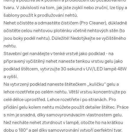
tvaru. V závislosti na tom, jak jste zvyklí nebo zruční, lze tipy a
šablony použít k prodlužování nehtů.
Nehet očistěte a odmastěte čističem (Pro Cleaner), důkladně
očistěte celou nehtovou ploténku včetně nehtových stěn (to
jsou boky podél nehtu). Důležité! Nedotýkejte se vyčištěného
nehtu.
Stavební gel nanášejte v tenké vrstvě jako podklad - na
připravený vyčištěný nehet naneste tenkou vrstvu gelu jako
podklad štětcem, vytvrzujte 30 sekund v UV/LED lampě 48W
a vyšší.
Na vytvrzený podklad naneste štětečkem „kuličku“ gelu a
lehce rozetřete po celém nehtu. Větší vrstvu koncentrujte po
celé délce uprostřed. Lehce rozetřete i po stranách. Pro
přidání gelu kolem nehtu můžete použít detailer štětec. Práce
s ním je snadná, díky samovyrovnávacím vlastnostem gelu.
Než necháte nehet ztvrdnout v lampě, otočte ho na krátkou
dobu o 180° a gel díky samovyrovnání vytvoří perfektní tvar,