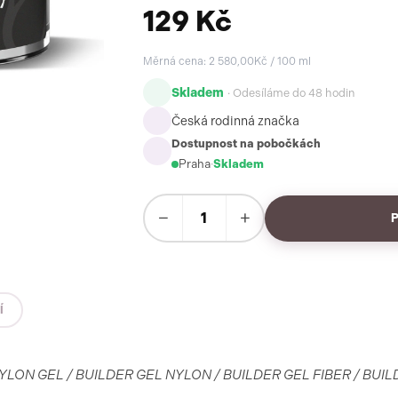
129 Kč
Měrná cena: 2 580,00Kč / 100 ml
Skladem
· Odesíláme do 48 hodin
Česká rodinná značka
Dostupnost na pobočkách
Praha
·
Skladem
−
+
Í
LON GEL / BUILDER GEL NYLON / BUILDER GEL FIBER / BUI