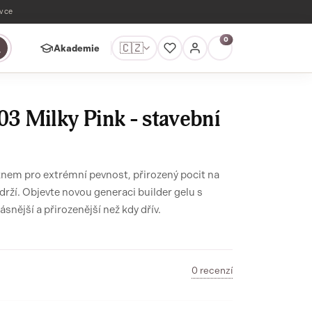
ávce
0
🇨🇿
Akademie
03 Milky Pink - stavební
knem pro extrémní pevnost, přirozený pocit na
rží. Objevte novou generaci builder gelu s
snější a přirozenější než kdy dřív.
0 recenzí