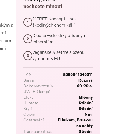
nechcete minout
21FREE Koncept – bez
1
ehkým a
škodlivých chemikálií
rní
Dlouhá výdrž díky přidaným
2
užením
minerálům
ení
Veganské & šetrné složení,
3
vyrobeno v EU
EAN
8585041545311
Barva
Růžová
Doba vytvrzení v
60-90 s.
UV/LED lampě
Efekt
Mléčný
Hustota
Střední
Krytí
Střední
Objem
5 ml
Odstranění
Pilníkem, Bruskou
na nehty
Transparentnost
Střední