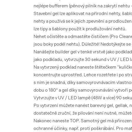
nejlépe bufferem (pěnový pilník na zakrytí nehtu - 
Stavební gel lze aplikovat na přírodní nehty, šabl
nehty a používá se k jejich zpevnění a prodloužen
lze tipy a šablony použít k prodlužování nehtů.
Nehet očistěte a odmastěte čističem (Pro Cleane
jsou boky podél nehtu). Důležité! Nedotýkejte se
Nanášejte builder gel v tenké vrstvě jako podkla
jako podkladu, vytvrzujte 30 sekund v UV / LED 
Na vytvrzený podklad naneste štětečkem "kuličku"
koncentrujte uprostřed. Lehce rozetřete i po str
s ním je snadná, díky samovyrovnávacím vlastno
dobu o 180° a gel díky samovyrovnávání vytvoří per
Vytvrzujte v UV / LED lampě (48W a více) 90 sek
Po vytvrzení můžete nanést barevný gel, gellak,
dostatečně zruční, že pilování není nutné, můžete
Nakonec naneste TOP. Samotný gel má přirozený
ochranné účinky, např. proti poškrábání. Pro ma