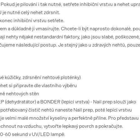
kud je pilování i tak nutné, setřete inhibiční vrstvu a nehet upra
e nutné celý nehet zdrsnit.
nec inhibiční vrstvu setřete.
m a důkladně ji vmasírujte. Chcete-li být naprosto dokonalé, pou
í nehty nějaké nestandardní faktory, jako jsou slabé, poškozené,
jeme následující postup. Je stejný jako u zdravých nehtů, pouze
vé kůžičky, zdrsnění nehtové ploténky)
ehet si připravte dle vlastního výběru
tně nehtových stěn
P (dehydratátor) a BONDER (lepicí vrstva) - Nail prep slouží jako
otřebovaný čistič nehtů naneste Nail prep, poté lepící vrstvu
elmi malé množství kyseliny a perfektně přilne. Pro představu -
schnout na vzduchu, vytvořte lepkavý povrch a pokračujte.
e 30-60 sekund v UV/LED lampě.