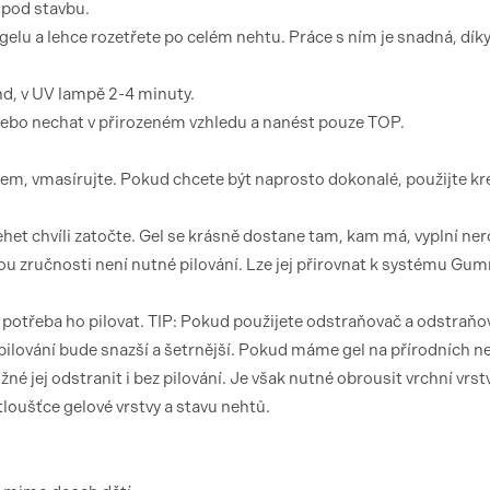
 pod stavbu.
elu a lehce rozetřete po celém nehtu. Práce s ním je snadná, dík
nd, v UV lampě 2-4 minuty.
 nebo nechat v přirozeném vzhledu a nanést pouze TOP.
em, vmasírujte. Pokud chcete být naprosto dokonalé, použijte k
het chvíli zatočte. Gel se krásně dostane tam, kam má, vyplní ne
hou zručnosti není nutné pilování. Lze jej přirovnat k systému Gu
otřeba ho pilovat. TIP: Pokud použijete odstraňovač a odstraňova
ilování bude snazší a šetrnější. Pokud máme gel na přírodních n
é jej odstranit i bez pilování. Je však nutné obrousit vrchní vrst
tloušťce gelové vrstvy a stavu nehtů.