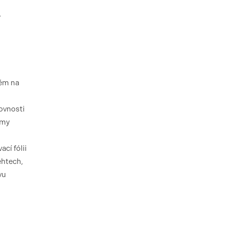
y
rém na
rovnosti
mmy
cí fólii
ehtech,
vu