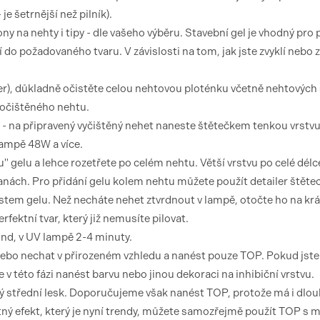
je šetrnější než pilník).
ony na nehty i tipy - dle vašeho výběru. Stavební gel je vhodný pro 
í do požadovaného tvaru. V závislosti na tom, jak jste zvyklí nebo z
r), důkladně očistěte celou nehtovou ploténku včetně nehtových 
 očištěného nehtu.
d - na připravený vyčištěný nehet naneste štětečkem tenkou vrstvu
lampě 48W a více.
 gelu a lehce rozetřete po celém nehtu. Větší vrstvu po celé délc
anách. Pro přidání gelu kolem nehtu můžete použít detailer štěte
stem gelu. Než necháte nehet ztvrdnout v lampě, otočte ho na kr
fektní tvar, který již nemusíte pilovat.
und, v UV lampě 2-4 minuty.
 nebo nechat v přirozeném vzhledu a nanést pouze TOP. Pokud jste
 v této fázi nanést barvu nebo jinou dekoraci na inhibiční vrstvu.
 střední lesk. Doporučujeme však nanést TOP, protože má i dlo
tný efekt, který je nyní trendy, můžete samozřejmě použít TOP s