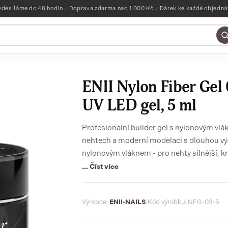
desíláme do 48 hodin
Doprava zdarma nad 1 000 Kč
Dárek ke každé objedn
ENII Nylon Fiber Gel 
UV LED gel, 5 ml
Profesionální builder gel s nylonovým vlá
nehtech a moderní modelaci s dlouhou výd
nylonovým vláknem - pro nehty silnější, krá
... Číst více
Výrobce:
ENII-NAILS
|
Kód výrobku: NFG-03-5