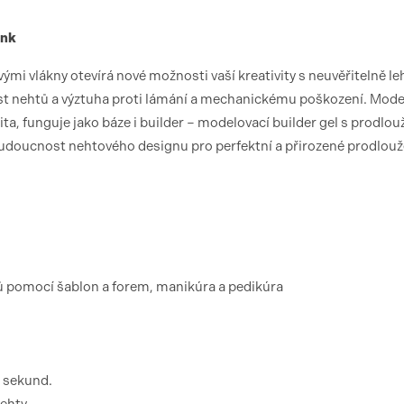
ink
mi vlákny otevírá nové možnosti vaší kreativity s neuvěřitelně l
st nehtů a výztuha proti lámání a mechanickému poškození. Mode
zita, funguje jako báze i builder – modelovací builder gel s prodlo
 budoucnost nehtového designu pro perfektní a přirozené prodlouž
tů pomocí šablon a forem, manikúra a pedikúra
0 sekund.