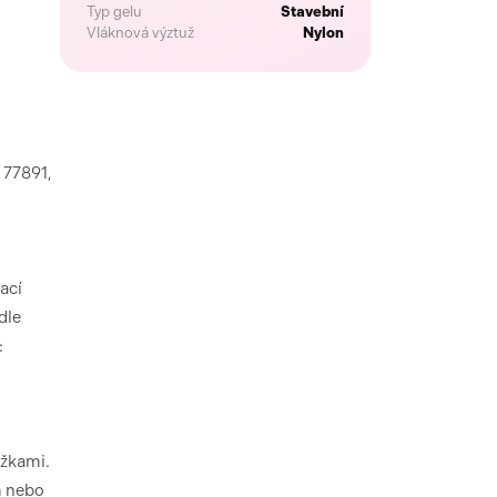
Typ gelu
Stavební
Vláknová výztuž
Nylon
 77891,
ací
dle
:
ůžkami.
m nebo