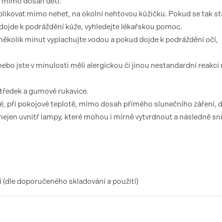
e mimo dosah dětí.
plikovat mimo nehet, na okolní nehtovou kůžičku. Pokud se tak st
ojde k podráždění kůže, vyhledejte lékařskou pomoc.
několik minut vyplachujte vodou a pokud dojde k podráždění očí,
ebo jste v minulosti měli alergickou či jinou nestandardní reakci 
středek a gumové rukavice.
, při pokojové teplotě, mimo dosah přímého slunečního záření, d
jen uvnitř lampy, které mohou i mírně vytvrdnout a následně sníži
(dle doporučeného skladování a použití)