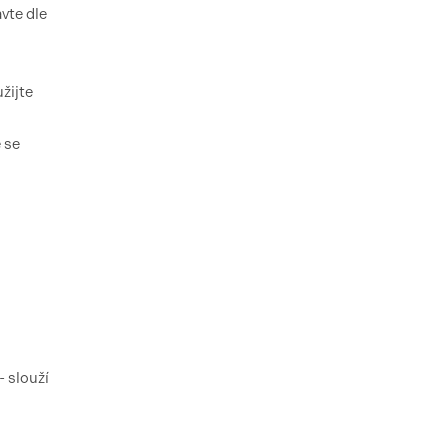
vte dle
žijte
 se
 slouží