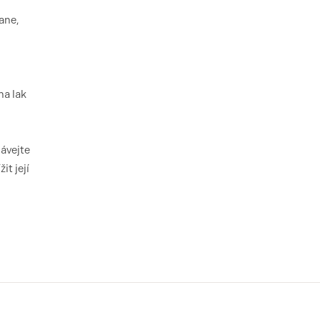
ane,
na lak
ávejte
t její