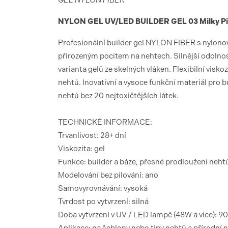
GEL NYLON FIBER
NYLON GEL UV/LED BUILDER GEL 03 Milky P
Profesionální builder gel NYLON FIBER s nylonový
přirozeným pocitem na nehtech. Silnější odolno
varianta gelů ze skelných vláken. Flexibilní visko
nehtů. Inovativní a vysoce funkční materiál pro
nehtů bez 20 nejtoxičtějších látek.
TECHNICKÉ INFORMACE:
Trvanlivost: 28+ dní
Viskozita: gel
Funkce: builder a báze, přesné prodloužení neh
Modelování bez pilování: ano
Samovyrovnávání: vysoká
Tvrdost po vytvrzení: silná
Doba vytvrzení v UV / LED lampě (48W a více): 9