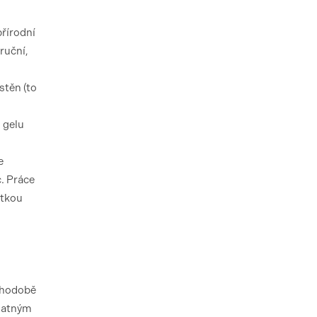
přírodní
ruční,
stěn (to
 gelu
e
c. Práce
átkou
uhodobě
 matným