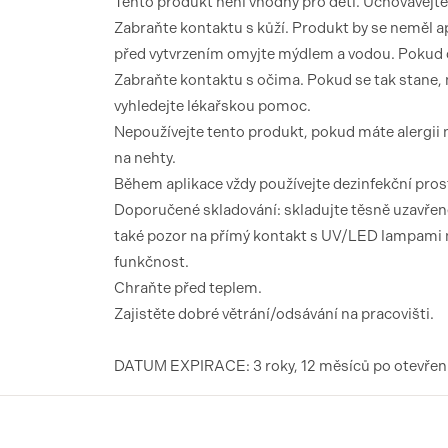
Tento produkt není vhodný pro děti. Uchovávejt
Zabraňte kontaktu s kůží. Produkt by se neměl a
před vytvrzením omyjte mýdlem a vodou. Pokud d
Zabraňte kontaktu s očima. Pokud se tak stane, 
vyhledejte lékařskou pomoc.
Nepoužívejte tento produkt, pokud máte alergii n
na nehty.
Během aplikace vždy používejte dezinfekční pro
Doporučené skladování: skladujte těsně uzavřené
také pozor na přímý kontakt s UV/LED lampami ne
funkčnost.
Chraňte před teplem.
Zajistěte dobré větrání/odsávání na pracovišti.
DATUM EXPIRACE: 3 roky, 12 měsíců po otevření 