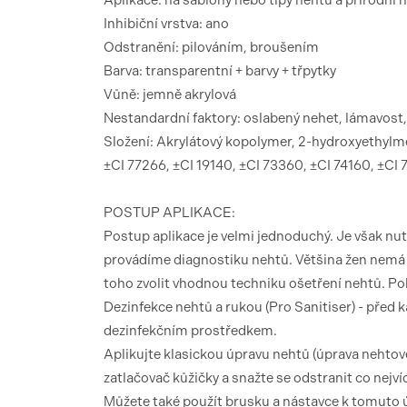
Aplikace: na šablony nebo tipy nehtů a přírodní 
Inhibiční vrstva: ano
Odstranění: pilováním, broušením
Barva: transparentní + barvy + třpytky
Vůně: jemně akrylová
Nestandardní faktory: oslabený nehet, lámavost
Složení: Akrylátový kopolymer, 2-hydroxyethylme
±CI 77266, ±CI 19140, ±CI 73360, ±CI 74160, ±CI
POSTUP APLIKACE:
Postup aplikace je velmi jednoduchý. Je však nu
provádíme diagnostiku nehtů. Většina žen nemá n
toho zvolit vhodnou techniku ​​ošetření nehtů. P
Dezinfekce nehtů a rukou (Pro Sanitiser) - před 
dezinfekčním prostředkem.
Aplikujte klasickou úpravu nehtů (úprava nehtové
zatlačovač kůžičky a snažte se odstranit co nejv
Můžete také použít brusku a nástavce k tomuto