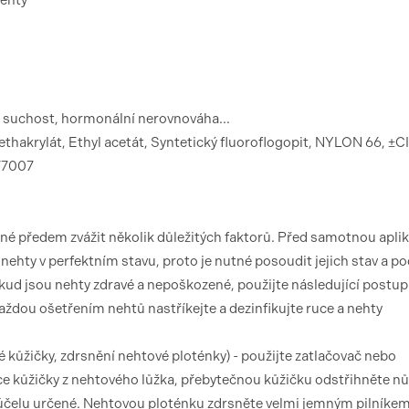
nehty
, suchost, hormonální nerovnováha...
thakrylát, Ethyl acetát, Syntetický fluoroflogopit, NYLON 66, ±CI
 77007
tné předem zvážit několik důležitých faktorů. Před samotnou aplik
ehty v perfektním stavu, proto je nutné posoudit jejich stav a po
okud jsou nehty zdravé a nepoškozené, použijte následující postup
každou ošetřením nehtů nastříkejte a dezinfikujte ruce a nehty
 kůžičky, zdrsnění nehtové ploténky) - použijte zatlačovač nebo
íce kůžičky z nehtového lůžka, přebytečnou kůžičku odstřihněte n
 účelu určené. Nehtovou ploténku zdrsněte velmi jemným pilníke