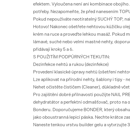
efektem. Vyloučena není ani kombinace obojího. Po
potřeby. Nezapomeňte, že před nanesením TOPU j
Pokud nepoužíváte neotíratelný SUCHÝ TOP, nako
Hotovo! Nakonec ošetřete nehtovou kůžičku oleje
krém na ruce a proveďte lehkou masáž. Pokud maj
lámavé, suché nebo velmi mastné nehty, doporuču
přidávají kroky 5 a 6.
S POUŽITÍM PODPŮRNÝCH TEKUTIN:
Dezinfekce nehtů a rukou (dezinfekce)
Provedení klasické úpravy nehtů (ošetření nehto
Lze aplikovat na přírodní nehty, šablony i tipy - n
Nehet očistěte čističem (Cleaner), důkladně vče
Pro zajištění dobré přilnavosti použijte NAIL PRE
dehydratátor a perfektní odmašťovač, proto na op
Bonderu.
Doporučujeme BONDER, který obsahuje v
jako oboustranná lepicí páska. Nechte krátce za
Naneste tenkou vrstvu builder gelu a vytvrzujt