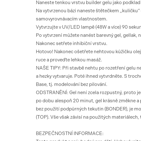
Naneste tenkou vrstvu builder gelu jako podklad
Na vytvrzenou bázi naneste štětečkem „kuličku“ g
samovyrovnávacím vlastnostem.
Vytvrzujte v UV/LED lampě (48W a více) 90 seku
Po vytvrzení můžete nanést barevný gel, gellak,
Nakonec setřete inhibiční vrstvu.
Hotovo! Nakonec ošetřete nehtovou kůžičku olej
ruce a proveďte lehkou masáž.
NAŠE TIPY: Při stavbě nehtu po rozetření gelu ne
a hezky vytvaruje. Poté ihned vytvrdněte. S troc
Base, tj. modelování bez pilování.
ODSTRANĚNÍ: Gel není zcela rozpustný, proto je p
po dobu alespoň 20 minut, gel krásně změkne a p
bez použití podpůrných tekutin (BONDER), je možn
(TOP). Vše však závisí na použitých materiálech, 
BEZPEČNOSTNÍ INFORMACE: