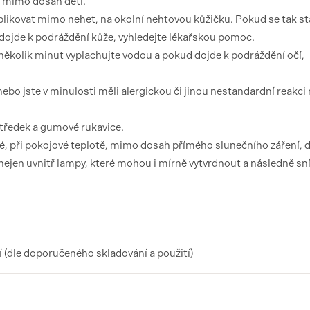
e mimo dosah dětí.
plikovat mimo nehet, na okolní nehtovou kůžičku. Pokud se tak st
ojde k podráždění kůže, vyhledejte lékařskou pomoc.
několik minut vyplachujte vodou a pokud dojde k podráždění očí,
ebo jste v minulosti měli alergickou či jinou nestandardní reakci 
středek a gumové rukavice.
, při pokojové teplotě, mimo dosah přímého slunečního záření, d
jen uvnitř lampy, které mohou i mírně vytvrdnout a následně sníži
(dle doporučeného skladování a použití)