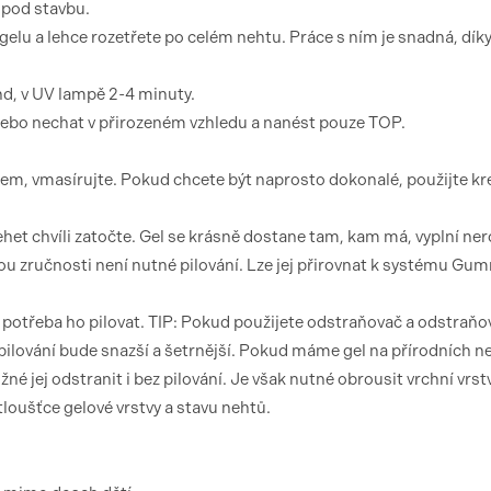
 pod stavbu.
elu a lehce rozetřete po celém nehtu. Práce s ním je snadná, dík
nd, v UV lampě 2-4 minuty.
 nebo nechat v přirozeném vzhledu a nanést pouze TOP.
em, vmasírujte. Pokud chcete být naprosto dokonalé, použijte k
het chvíli zatočte. Gel se krásně dostane tam, kam má, vyplní ne
hou zručnosti není nutné pilování. Lze jej přirovnat k systému Gu
otřeba ho pilovat. TIP: Pokud použijete odstraňovač a odstraňova
ilování bude snazší a šetrnější. Pokud máme gel na přírodních n
é jej odstranit i bez pilování. Je však nutné obrousit vrchní vrst
tloušťce gelové vrstvy a stavu nehtů.