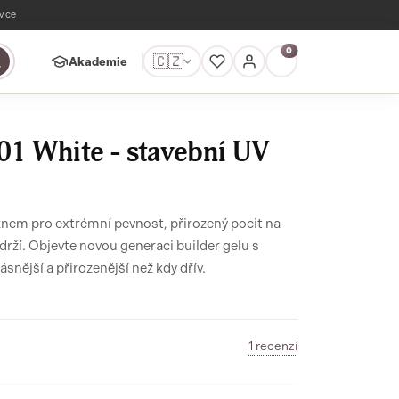
ávce
0
🇨🇿
Akademie
 01 White - stavební UV
knem pro extrémní pevnost, přirozený pocit na
rží. Objevte novou generaci builder gelu s
snější a přirozenější než kdy dřív.
1 recenzí