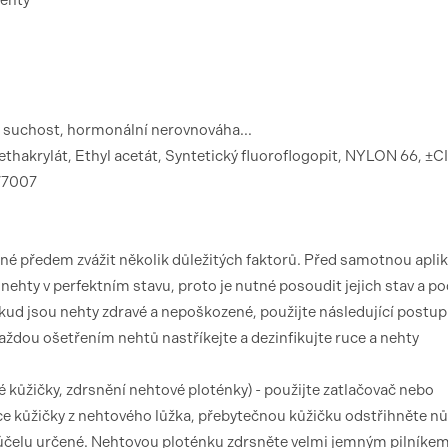
nehty
, suchost, hormonální nerovnováha...
thakrylát, Ethyl acetát, Syntetický fluoroflogopit, NYLON 66, ±CI
 77007
tné předem zvážit několik důležitých faktorů. Před samotnou aplik
ehty v perfektním stavu, proto je nutné posoudit jejich stav a po
okud jsou nehty zdravé a nepoškozené, použijte následující postup
každou ošetřením nehtů nastříkejte a dezinfikujte ruce a nehty
 kůžičky, zdrsnění nehtové ploténky) - použijte zatlačovač nebo
íce kůžičky z nehtového lůžka, přebytečnou kůžičku odstřihněte n
 účelu určené. Nehtovou ploténku zdrsněte velmi jemným pilníke