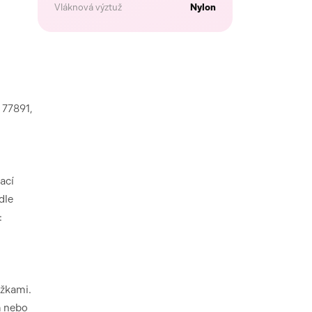
Vláknová výztuž
Nylon
 77891,
ací
dle
:
ůžkami.
m nebo