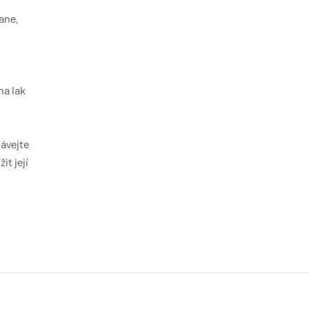
ane,
na lak
ávejte
t její