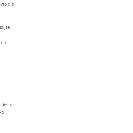
vte dle
žijte
 se
nderu.
ko