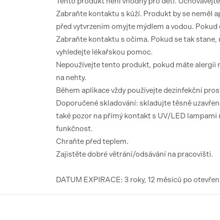
Tento produkt není vhodný pro děti. Uchovávejt
Zabraňte kontaktu s kůží. Produkt by se neměl a
před vytvrzením omyjte mýdlem a vodou. Pokud d
Zabraňte kontaktu s očima. Pokud se tak stane, 
vyhledejte lékařskou pomoc.
Nepoužívejte tento produkt, pokud máte alergii n
na nehty.
Během aplikace vždy používejte dezinfekční pro
Doporučené skladování: skladujte těsně uzavřené
také pozor na přímý kontakt s UV/LED lampami ne
funkčnost.
Chraňte před teplem.
Zajistěte dobré větrání/odsávání na pracovišti.
DATUM EXPIRACE: 3 roky, 12 měsíců po otevření 