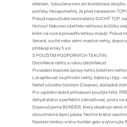
efektem. Vyloučena není ani kombinace obojího. Po
potřeby. Nezapomeňte, že před nanesením TOPU j
Pokud nepoužíváte neotíratelný SUCHÝ TOP, nako
Hotovo! Nakonec ošetřete nehtovou kůžičku oleje
krém na ruce a proveďte lehkou masáž. Pokud maj
lámavé, suché nebo velmi mastné nehty, doporuču
přidávají kroky 5 a 6.
S POUŽITÍM PODPŮRNÝCH TEKUTIN:
Dezinfekce nehtů a rukou (dezinfekce)
Provedení klasické úpravy nehtů (ošetření nehto
Lze aplikovat na přírodní nehty, šablony i tipy - n
Nehet očistěte čističem (Cleaner), důkladně vče
Pro zajištění dobré přilnavosti použijte NAIL PRE
dehydratátor a perfektní odmašťovač, proto na o
Doporučujeme BONDER, který obsahuje velmi malé
oboustranná lepicí páska. Nechte krátce zaschno
Naneste tenkou vrstvu builder gelu a vytvrzujt