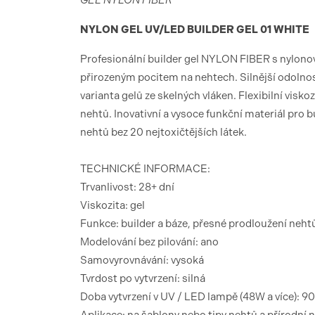
GEL NYLON FIBER
NYLON GEL UV/LED BUILDER GEL 01 WHITE
Profesionální builder gel NYLON FIBER s nylonový
přirozeným pocitem na nehtech. Silnější odolno
varianta gelů ze skelných vláken. Flexibilní visko
nehtů. Inovativní a vysoce funkční materiál pro
nehtů bez 20 nejtoxičtějších látek.
TECHNICKÉ INFORMACE:
Trvanlivost: 28+ dní
Viskozita: gel
Funkce: builder a báze, přesné prodloužení neh
Modelování bez pilování: ano
Samovyrovnávání: vysoká
Tvrdost po vytvrzení: silná
Doba vytvrzení v UV / LED lampě (48W a více): 9