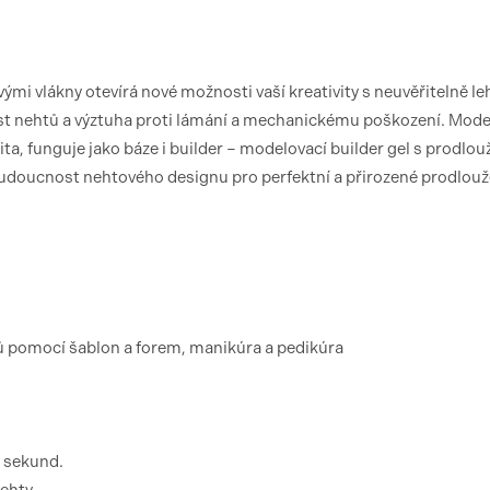
mi vlákny otevírá nové možnosti vaší kreativity s neuvěřitelně l
st nehtů a výztuha proti lámání a mechanickému poškození. Mode
zita, funguje jako báze i builder – modelovací builder gel s prodlo
 budoucnost nehtového designu pro perfektní a přirozené prodlouž
tů pomocí šablon a forem, manikúra a pedikúra
0 sekund.