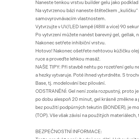
Naneste tenkou vrstvu builder gelu jako podklad
Na vytvrzenou bázi naneste štětečkem „kuličku“ g
samovyrovnávacím vlastnostem.
Vytvrzujte v UV/LED lampě (48W a více) 90 seku
Po vytvrzení můžete nanést barevný gel, gellak,
Nakonec setřete inhibiční vrstvu.
Hotovo! Nakonec ošetřete nehtovou kůžičku olej
ruce a proveďte lehkou masáž.
NAŠE TIPY: Při stavbě nehtu po rozetření gelu ne
a hezky vytvaruje. Poté ihned vytvrdněte. S troc
Base, tj. modelování bez pilování.
ODSTRANĚNÍ: Gel není zcela rozpustný, proto je p
po dobu alespoň 20 minut, gel krásně změkne a p
bez použití podpůrných tekutin (BONDER), je možn
(TOP). Vše však závisí na použitých materiálech, 
BEZPEČNOSTNÍ INFORMACE: