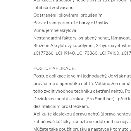
Aplikace: na šablony nebo tipy nehtů a přírodní 
Inhibiční vrstva: ano
Odstranění: pilováním, broušením
Barva: transparentní + barvy + třpytky
Vůně: jemně akrylová
Nestandardní faktory: oslabený nehet, lámavost
Složení: Akrylátový kopolymer, 2-hydroxyethylme
±CI 77266, ±CI 19140, ±CI 73360, ±CI 74160, ±CI
POSTUP APLIKACE:
Postup aplikace je velmi jednoduchý. Je však nu
provádíme diagnostiku nehtů. Většina žen nemá n
toho zvolit vhodnou techniku ​​ošetření nehtů. P
Dezinfekce nehtů a rukou (Pro Sanitiser) - před 
dezinfekčním prostředkem.
Aplikujte klasickou úpravu nehtů (úprava nehtové
zatlačovač kůžičky a snažte se odstranit co nejv
Můžete také použít brusku a nástavce k tomuto