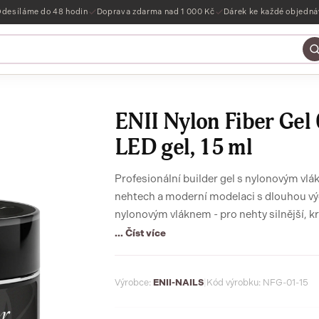
desíláme do 48 hodin
Doprava zdarma nad 1 000 Kč
Dárek ke každé objedn
ENII Nylon Fiber Gel
LED gel, 15 ml
Profesionální builder gel s nylonovým vlá
nehtech a moderní modelaci s dlouhou výd
nylonovým vláknem - pro nehty silnější, krá
... Číst více
Výrobce:
ENII-NAILS
|
Kód výrobku: NFG-01-15