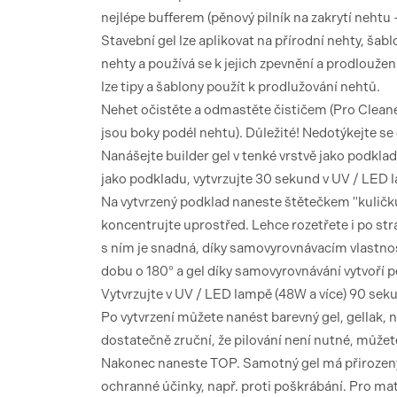
nejlépe bufferem (pěnový pilník na zakrytí nehtu - 
Stavební gel lze aplikovat na přírodní nehty, šabl
nehty a používá se k jejich zpevnění a prodloužen
lze tipy a šablony použít k prodlužování nehtů.
Nehet očistěte a odmastěte čističem (Pro Cleane
jsou boky podél nehtu). Důležité! Nedotýkejte se
Nanášejte builder gel v tenké vrstvě jako podkla
jako podkladu, vytvrzujte 30 sekund v UV / LED 
Na vytvrzený podklad naneste štětečkem "kuličku"
koncentrujte uprostřed. Lehce rozetřete i po str
s ním je snadná, díky samovyrovnávacím vlastno
dobu o 180° a gel díky samovyrovnávání vytvoří per
Vytvrzujte v UV / LED lampě (48W a více) 90 sek
Po vytvrzení můžete nanést barevný gel, gellak,
dostatečně zruční, že pilování není nutné, můžete
Nakonec naneste TOP. Samotný gel má přirozený
ochranné účinky, např. proti poškrábání. Pro ma