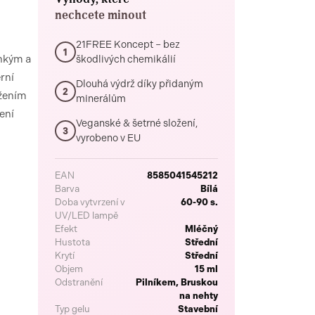
nechcete minout
21FREE Koncept – bez
1
ehkým a
škodlivých chemikálií
rní
Dlouhá výdrž díky přidaným
2
užením
minerálům
ení
Veganské & šetrné složení,
3
vyrobeno v EU
EAN
8585041545212
Barva
Bílá
Doba vytvrzení v
60-90 s.
UV/LED lampě
Efekt
Mléčný
Hustota
Střední
Krytí
Střední
Objem
15 ml
Odstranění
Pilníkem, Bruskou
na nehty
Typ gelu
Stavební