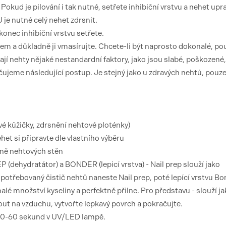
kud je pilování i tak nutné, setřete inhibiční vrstvu a nehet upra
e nutné celý nehet zdrsnit.
nec inhibiční vrstvu setřete.
m a důkladně ji vmasírujte. Chcete-li být naprosto dokonalé, pou
í nehty nějaké nestandardní faktory, jako jsou slabé, poškozené,
jeme následující postup. Je stejný jako u zdravých nehtů, pouze
vé kůžičky, zdrsnění nehtové ploténky)
ehet si připravte dle vlastního výběru
tně nehtových stěn
P (dehydratátor) a BONDER (lepicí vrstva) - Nail prep slouží jako
potřebovaný čistič nehtů naneste Nail prep, poté lepící vrstvu Bo
 množství kyseliny a perfektně přilne. Pro představu - slouží ja
ut na vzduchu, vytvořte lepkavý povrch a pokračujte.
e 30-60 sekund v UV/LED lampě.