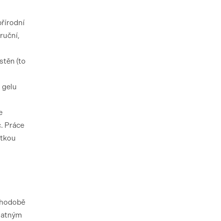
přírodní
ruční,
stěn (to
 gelu
e
c. Práce
átkou
uhodobě
 matným