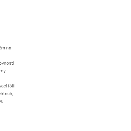
y
rém na
rovnosti
mmy
cí fólii
ehtech,
vu