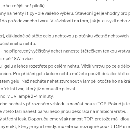
je šetrnější než pilník).
ony na nehty i tipy - dle vašeho výběru. Stavební gel je vhodný pro 
í do požadovaného tvaru. V závislosti na tom, jak jste zvyklí nebo z
r), důkladně očistěte celou nehtovou ploténku včetně nehtových 
 očištěného nehtu.
d - na připravený vyčištěný nehet naneste štětečkem tenkou vrstvu
lampě 48W a více.
 gelu a lehce rozetřete po celém nehtu. Větší vrstvu po celé délc
anách. Pro přidání gelu kolem nehtu můžete použít detailer štěte
stem gelu. Než necháte nehet ztvrdnout v lampě, otočte ho na kr
fektní tvar, který již nemusíte pilovat.
und, v UV lampě 2-4 minuty.
 nebo nechat v přirozeném vzhledu a nanést pouze TOP. Pokud jste
 v této fázi nanést barvu nebo jinou dekoraci na inhibiční vrstvu.
 střední lesk. Doporučujeme však nanést TOP, protože má i dlo
tný efekt, který je nyní trendy, můžete samozřejmě použít TOP s