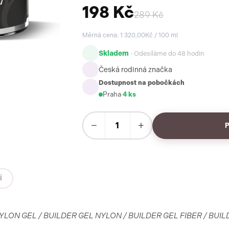
198 Kč
289 Kč
Měrná cena: 1 320,00Kč / 100 ml
Skladem
· Odesíláme do 48 hodin
Česká rodinná značka
Dostupnost na pobočkách
Praha
·
4 ks
−
+
Í
LON GEL / BUILDER GEL NYLON / BUILDER GEL FIBER / BUI