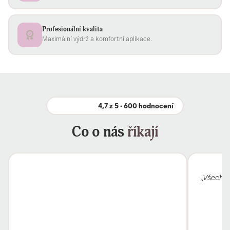
Profesionální kvalita
Maximální výdrž a komfortní aplikace.
4,7 z 5 · 600 hodnocení
Co o nás
říkají
„Všechno,