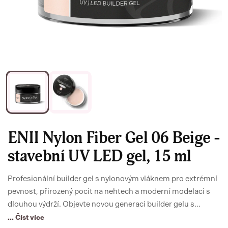
ENII Nylon Fiber Gel 06 Beige -
stavební UV LED gel, 15 ml
Profesionální builder gel s nylonovým vláknem pro extrémní
pevnost, přirozený pocit na nehtech a moderní modelaci s
dlouhou výdrží. Objevte novou generaci builder gelu s
nylonovým vláknem - pro nehty silnější, krásnější a
... Číst více