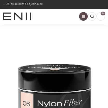
Dárek ke každé objednávce
0