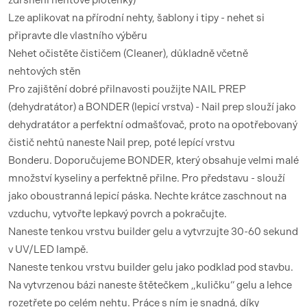
zdrsnění nehtové ploténky)
Lze aplikovat na přírodní nehty, šablony i tipy - nehet si
připravte dle vlastního výběru
Nehet očistěte čističem (Cleaner), důkladně včetně
nehtových stěn
Pro zajištění dobré přilnavosti použijte NAIL PREP
(dehydratátor) a BONDER (lepicí vrstva) - Nail prep slouží jako
dehydratátor a perfektní odmašťovač, proto na opotřebovaný
čistič nehtů naneste Nail prep, poté lepící vrstvu
Bonderu.
Doporučujeme BONDER, který obsahuje velmi malé
množství kyseliny a perfektně přilne. Pro představu - slouží
jako oboustranná lepicí páska. Nechte krátce zaschnout na
vzduchu, vytvořte lepkavý povrch a pokračujte.
Naneste tenkou vrstvu builder gelu a vytvrzujte 30-60 sekund
v UV/LED lampě.
Naneste tenkou vrstvu builder gelu jako podklad pod stavbu.
Na vytvrzenou bázi naneste štětečkem „kuličku“ gelu a lehce
rozetřete po celém nehtu. Práce s ním je snadná, díky