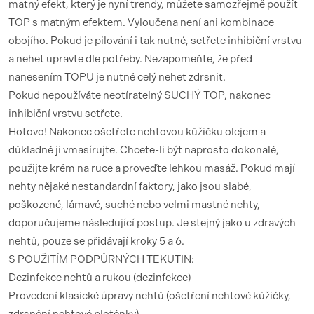
matný efekt, který je nyní trendy, můžete samozřejmě použít
TOP s matným efektem. Vyloučena není ani kombinace
obojího. Pokud je pilování i tak nutné, setřete inhibiční vrstvu
a nehet upravte dle potřeby. Nezapomeňte, že před
nanesením TOPU je nutné celý nehet zdrsnit.
Pokud nepoužíváte neotíratelný SUCHÝ TOP, nakonec
inhibiční vrstvu setřete.
Hotovo! Nakonec ošetřete nehtovou kůžičku olejem a
důkladně ji vmasírujte. Chcete-li být naprosto dokonalé,
použijte krém na ruce a proveďte lehkou masáž. Pokud mají
nehty nějaké nestandardní faktory, jako jsou slabé,
poškozené, lámavé, suché nebo velmi mastné nehty,
doporučujeme následující postup. Je stejný jako u zdravých
nehtů, pouze se přidávají kroky 5 a 6.
S POUŽITÍM PODPŮRNÝCH TEKUTIN:
Dezinfekce nehtů a rukou (dezinfekce)
Provedení klasické úpravy nehtů (ošetření nehtové kůžičky,