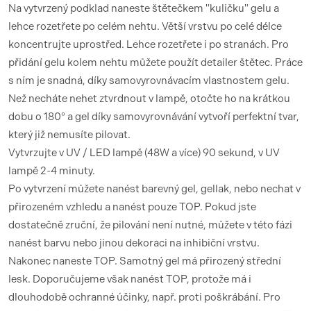
Na vytvrzený podklad naneste štětečkem "kuličku" gelu a
lehce rozetřete po celém nehtu. Větší vrstvu po celé délce
koncentrujte uprostřed. Lehce rozetřete i po stranách. Pro
přidání gelu kolem nehtu můžete použít detailer štětec. Práce
s ním je snadná, díky samovyrovnávacím vlastnostem gelu.
Než necháte nehet ztvrdnout v lampě, otočte ho na krátkou
dobu o 180° a gel díky samovyrovnávání vytvoří perfektní tvar,
který již nemusíte pilovat.
Vytvrzujte v UV / LED lampě (48W a více) 90 sekund, v UV
lampě 2-4 minuty.
Po vytvrzení můžete nanést barevný gel, gellak, nebo nechat v
přirozeném vzhledu a nanést pouze TOP. Pokud jste
dostatečně zruční, že pilování není nutné, můžete v této fázi
nanést barvu nebo jinou dekoraci na inhibiční vrstvu.
Nakonec naneste TOP. Samotný gel má přirozený střední
lesk. Doporučujeme však nanést TOP, protože má i
dlouhodobě ochranné účinky, např. proti poškrábání. Pro