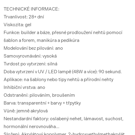
TECHNICKÉ INFORMACE:
Trvanlivost: 28+ dní
Viskozita: gel
Funkce: builder a báze, přesné prodloužení nehtů pomocí
šablon a forem, manikúra a pedikúra
Modelování bez pilování: ano
Samovyrovnávání: vysoká
Tvrdost po vytvrzení: silná
Doba vytvrzení v UV / LED lampě (48W a více): 90 sekund.
Aplikace: na šablony nebo tipy nehtů a přírodní nehty
Inhibiční vrstva: ano
Odstranění: pilováním, broušením
Barva: transparentní + barvy + třpytky
Vůně: jemně akrylová
Nestandardní faktory: oslabený nehet, lámavost, suchost,
hormonální nerovnováha...
Složení: Akrylátový kopolymer, 2-hydroxyethylmethakrylát,