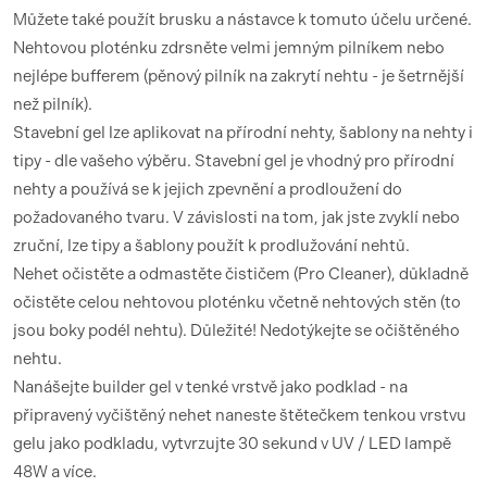
Můžete také použít brusku a nástavce k tomuto účelu určené.
Nehtovou ploténku zdrsněte velmi jemným pilníkem nebo
nejlépe bufferem (pěnový pilník na zakrytí nehtu - je šetrnější
než pilník).
Stavební gel lze aplikovat na přírodní nehty, šablony na nehty i
tipy - dle vašeho výběru. Stavební gel je vhodný pro přírodní
nehty a používá se k jejich zpevnění a prodloužení do
požadovaného tvaru. V závislosti na tom, jak jste zvyklí nebo
zruční, lze tipy a šablony použít k prodlužování nehtů.
Nehet očistěte a odmastěte čističem (Pro Cleaner), důkladně
očistěte celou nehtovou ploténku včetně nehtových stěn (to
jsou boky podél nehtu). Důležité! Nedotýkejte se očištěného
nehtu.
Nanášejte builder gel v tenké vrstvě jako podklad - na
připravený vyčištěný nehet naneste štětečkem tenkou vrstvu
gelu jako podkladu, vytvrzujte 30 sekund v UV / LED lampě
48W a více.