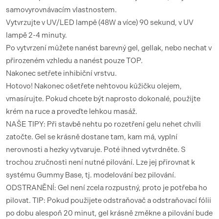
samovyrovnávacím vlastnostem.
Vytvrzujte v UV/LED lampě (48W a více) 90 sekund, v UV
lampě 2-4 minuty.
Po vytvrzení můžete nanést barevný gel, gellak, nebo nechat v
přirozeném vzhledu a nanést pouze TOP.
Nakonec setřete inhibiční vrstvu.
Hotovo! Nakonec ošetřete nehtovou kůžičku olejem,
vmasírujte. Pokud chcete být naprosto dokonalé, použijte
krém na ruce a proveďte lehkou masáž.
NAŠE TIPY: Při stavbě nehtu po rozetření gelu nehet chvíli
zatočte. Gel se krásně dostane tam, kam má, vyplní
nerovnosti a hezky vytvaruje. Poté ihned vytvrdněte. S
trochou zručnosti není nutné pilování. Lze jej přirovnat k
systému Gummy Base, tj. modelování bez pilování.
ODSTRANĚNÍ: Gel není zcela rozpustný, proto je potřeba ho
pilovat. TIP: Pokud použijete odstraňovač a odstraňovací fólii
po dobu alespoň 20 minut, gel krásně změkne a pilování bude