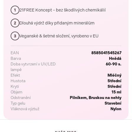
21FREE Koncept – bez škodlivých chemikálií
1
Dlouhá výdrž díky přidaným minerálům
2
Veganské & šetrné složení, vyrobeno v EU
3
EAN
8585041545267
Barva
Hnědá
Doba vytvrzení v UV/LED
60-90 s.
lampě
Efekt
Mléčný
Hustota
Střední
Krytí
Střední
Objem
15 ml
Odstranění
Pilníkem, Bruskou na nehty
Typ gelu
Stavební
Vláknová výztuž
Nylon