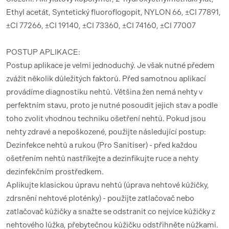
Ethyl acetát, Syntetický fluoroflogopit, NYLON 66, ±CI 77891,
±CI 77266, ±CI 19140, ±CI 73360, ±CI 74160, ±CI 77007
POSTUP APLIKACE:
Postup aplikace je velmi jednoduchý. Je však nutné předem
zvážit několik důležitých faktorů. Před samotnou aplikací
provádíme diagnostiku nehtů. Většina žen nemá nehty v
perfektním stavu, proto je nutné posoudit jejich stav a podle
toho zvolit vhodnou techniku ​​ošetření nehtů. Pokud jsou
nehty zdravé a nepoškozené, použijte následující postup:
Dezinfekce nehtů a rukou (Pro Sanitiser) - před každou
ošetřením nehtů nastříkejte a dezinfikujte ruce a nehty
dezinfekčním prostředkem.
Aplikujte klasickou úpravu nehtů (úprava nehtové kůžičky,
zdrsnění nehtové ploténky) - použijte zatlačovač nebo
zatlačovač kůžičky a snažte se odstranit co nejvíce kůžičky z
nehtového lůžka, přebytečnou kůžičku odstřihněte nůžkami.