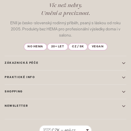
Víc než nehty.
Umění a preciznost.
ENII je česko-slovenský rodinný příběh, psaný s láskou od roku
2005. Produkty bez HEMA pro profesionální výsledky doma i v
salonu.
NO HEMA
20+ LET
CZ / SK
VEGAN
ZÁKAZNICKÁ PÉČE
Kontakt
PRAKTICKÉ INFO
Časté dotazy
Blog & Inspirace
Prodejna: Praha
Mapa stránek
SHOPPING
Prodejna: Uherské Hradiště
O nás
ONE STEP
Ochrana osobních údajů
NEWSLETTER
GEL LAKY
Obchodní podmínky
STARTOVACÍ SADY
Novinky, tipy a inspirace přímo do vašeho e-mailu. Jako první.
Reklamace
STAVEBNÍ MATERIÁL
Přihlásit