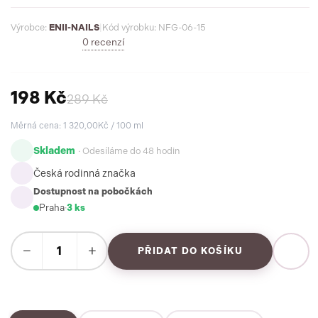
přirozenější než kdy dřív.
Výrobce:
ENII-NAILS
|
Kód výrobku: NFG-06-15
0 recenzí
198 Kč
289 Kč
Měrná cena: 1 320,00Kč / 100 ml
Skladem
· Odesíláme do 48 hodin
Česká rodinná značka
Dostupnost na pobočkách
Praha
·
3 ks
−
+
PŘIDAT DO KOŠÍKU