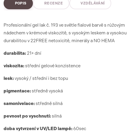
POPIS
RECENZE
VZDĚLÁVÁNÍ
Profesionální gel lak č. 193 ve světle fialové barvě s růžovým
nádechem v krémové viskozitě, s vysokým leskem a vysokou
durabilitou v 22FREE netoxicitě, minerály a NO HEMA
durabilita:
21+ dní
viskozita:
střední gelové konzistence
lesk:
vysoký / střední i bez topu
pigmentace:
středně vysoká
samonivelace:
středně silná
pevnost po vyschnutí:
silná
doba vytvrzení
v UV/LED lamp
ě:
6
0sec