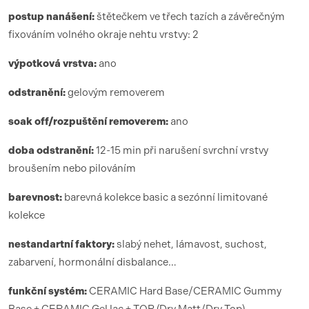
postup nanášení:
štětečkem ve třech tazích a závěrečným
fixováním volného okraje nehtu vrstvy: 2
výpotková vrstva:
ano
odstranění:
gelovým removerem
soak off/rozpuštění removerem:
ano
doba odstranění:
12-15 min při narušení svrchní vrstvy
broušením nebo pilováním
barevnost:
barevná kolekce basic a sezónní limitované
kolekce
nestandartní faktory:
slabý nehet, lámavost, suchost,
zabarvení, hormonální disbalance…
funk
ční syst
é
m:
CERAMIC Hard Base/CERAMIC Gummy