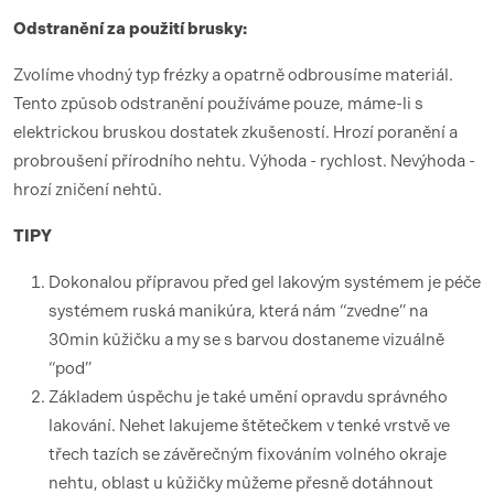
Odstranění za použití brusky:
Zvolíme vhodný typ frézky a opatrně odbrousíme materiál.
Tento způsob odstranění používáme pouze, máme-li s
elektrickou bruskou dostatek zkušeností. Hrozí poranění a
probroušení přírodního nehtu. Výhoda - rychlost. Nevýhoda -
hrozí zničení nehtů.
TIPY
Dokonalou přípravou před gel lakovým systémem je péče
systémem ruská manikúra, která nám “zvedne” na
30min kůžičku a my se s barvou dostaneme vizuálně
“pod”
Základem úspěchu je také umění opravdu správného
lakování. Nehet lakujeme štětečkem v tenké vrstvě ve
třech tazích se závěrečným fixováním volného okraje
nehtu, oblast u kůžičky můžeme přesně dotáhnout