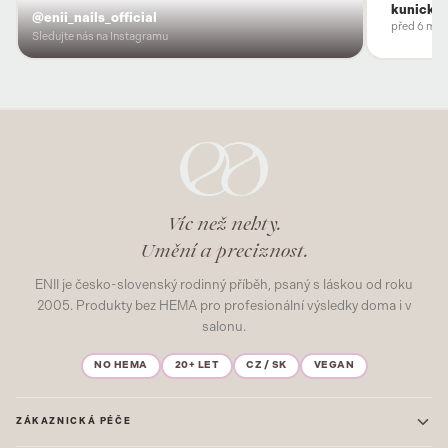
kunicka
@enii_nails_official
před 6 měs
Sledujte nás na Instagramu
Víc než nehty.
Umění a preciznost.
ENII je česko-slovenský rodinný příběh, psaný s láskou od roku
2005. Produkty bez HEMA pro profesionální výsledky doma i v
salonu.
NO HEMA
20+ LET
CZ / SK
VEGAN
ZÁKAZNICKÁ PÉČE