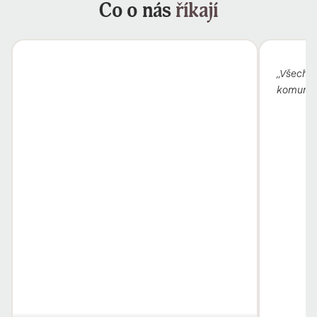
Co o nás
říkají
„Všechno
komunika