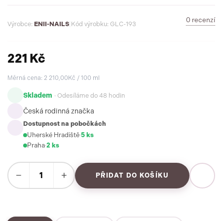
0 recenzí
Výrobce:
ENII-NAILS
|
Kód výrobku: GLC-193
221 Kč
Měrná cena: 2 210,00Kč / 100 ml
Skladem
· Odesíláme do 48 hodin
Česká rodinná značka
Dostupnost na pobočkách
Uherské Hradiště
·
5 ks
Praha
·
2 ks
−
+
PŘIDAT DO KOŠÍKU