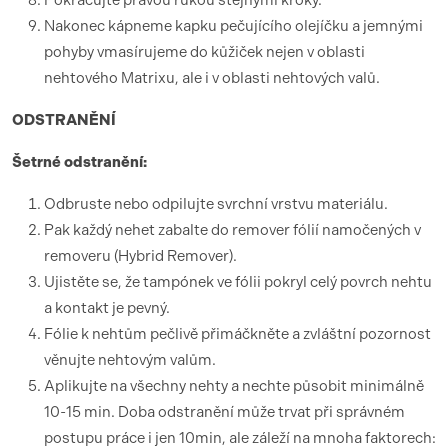
Pokračujte pravou rukou stejnými kroky.
Nakonec kápneme kapku pečujícího olejíčku a jemnými
pohyby vmasírujeme do kůžiček nejen v oblasti
nehtového Matrixu, ale i v oblasti nehtových valů.
ODSTRANĚNÍ
Šetrné odstranění:
Odbruste nebo odpilujte svrchní vrstvu materiálu.
Pak každý nehet zabalte do remover fólií namočených v
removeru (Hybrid Remover).
Ujistěte se, že tampónek ve fólii pokryl celý povrch nehtu
a kontakt je pevný.
Fólie k nehtům pečlivě přimáčkněte a zvláštní pozornost
věnujte nehtovým valům.
Aplikujte na všechny nehty a nechte působit minimálně
10-15 min. Doba odstranění může trvat při správném
postupu práce i jen 10min, ale záleží na mnoha faktorech: