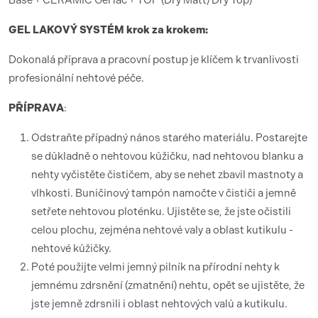
Base + CERAMIC Gel lac + TOP (Dry Matt/Dry Top)
GEL LAKOV
Ý SYST
É
M krok za krokem:
Dokonalá příprava a pracovní postup je klíčem k trvanlivosti
profesionální nehtové péče.
PŘÍ
PRAVA
:
Odstraňte případný nános starého materiálu. Postarejte
se důkladně o nehtovou kůžičku, nad nehtovou blanku a
nehty vyčistěte čističem, aby se nehet zbavil mastnoty a
vlhkosti. Buničinový tampón namočte v čističi a jemně
setřete nehtovou ploténku. Ujistěte se, že jste očistili
celou plochu, zejména nehtové valy a oblast kutikulu -
nehtové kůžičky.
Poté použijte velmi jemný pilník na přírodní nehty k
jemnému zdrsnění (zmatnění) nehtu, opět se ujistěte, že
jste jemně zdrsnili i oblast nehtových valů a kutikulu.