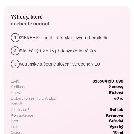
Výhody, které
nechcete minout
21FREE Koncept – bez škodlivých chemikálií
1
Dlouhá výdrž díky přidaným minerálům
2
Veganské & šetrné složení, vyrobeno v EU
3
EAN
8585041501096
Aplikace
2 vrstvy
Barva
Růžová
Doba vytvrzení v UV/LED
60 s.
lampě
Druh zboží
Gel lak
Konzistence
Krémová
Krytí
Střední
Lesk
Vysoký
Objem
10 ml