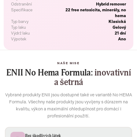
Odstranění
Hybrid remover
Specifikace
22 free netoxicita, minerály, no
hema
Typ barvy
Klasická
Typ laku
Gelový
Výdrž laku
21 dní
Výpotek
Ano
NAŠE MISE
ENII No Hema Formula:
inovativní
a šetrná
Vybrané produkty ENII jsou dostupné také ve variantě No HEMA
Formula. Všechny naše produkty jsou vyvíjeny s důrazem na
kvalitu, výkon a maximální ohleduplnost pro domácí i
profesionální použití.
Bez škodlivých látek