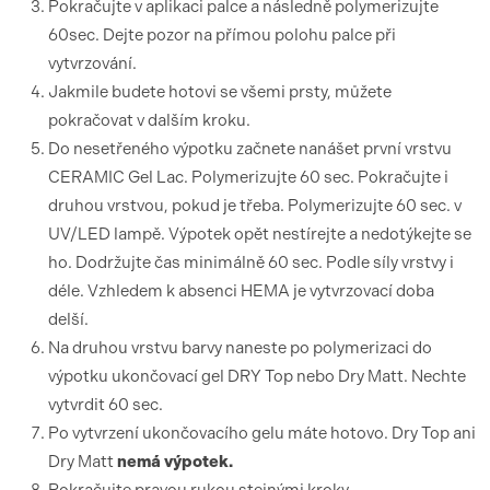
Pokračujte v aplikaci palce a následně polymerizujte
60sec. Dejte pozor na přímou polohu palce při
vytvrzování.
Jakmile budete hotovi se všemi prsty, můžete
pokračovat v dalším kroku.
Do nesetřeného výpotku začnete nanášet první vrstvu
CERAMIC Gel Lac. Polymerizujte 60 sec. Pokračujte i
druhou vrstvou, pokud je třeba. Polymerizujte 60 sec. v
UV/LED lampě. Výpotek opět nestírejte a nedotýkejte se
ho. Dodržujte čas minimálně 60 sec. Podle síly vrstvy i
déle. Vzhledem k absenci HEMA je vytvrzovací doba
delší.
Na druhou vrstvu barvy naneste po polymerizaci do
výpotku ukončovací gel DRY Top nebo Dry Matt. Nechte
vytvrdit 60 sec.
Po vytvrzení ukončovacího gelu máte hotovo. Dry Top ani
Dry Matt
nemá výpotek.