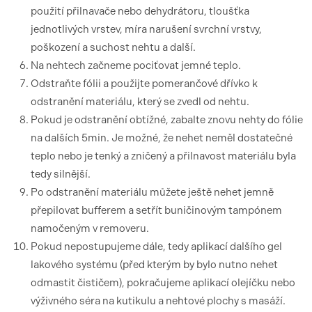
použití přilnavače nebo dehydrátoru, tloušťka
jednotlivých vrstev, míra narušení svrchní vrstvy,
poškození a suchost nehtu a další.
Na nehtech začneme pociťovat jemné teplo.
Odstraňte fólii a použijte pomerančové dřívko k
odstranění materiálu, který se zvedl od nehtu.
Pokud je odstranění obtížné, zabalte znovu nehty do fólie
na dalších 5min. Je možné, že nehet neměl dostatečné
teplo nebo je tenký a zničený a přilnavost materiálu byla
tedy silnější.
Po odstranění materiálu můžete ještě nehet jemně
přepilovat bufferem a setřít buničinovým tampónem
namočeným v removeru.
Pokud nepostupujeme dále, tedy aplikací dalšího gel
lakového systému (před kterým by bylo nutno nehet
odmastit čističem), pokračujeme aplikací olejíčku nebo
výživného séra na kutikulu a nehtové plochy s masáží.