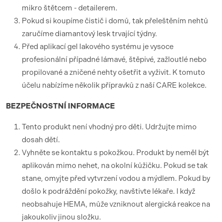
mikro štětcem - detailerem.
Pokud si koupíme čistič i domů, tak přeleštěním nehtů
zaručíme diamantový lesk trvající týdny.
Před aplikací gel lakového systému je vysoce
profesionální případné lámavé, štěpivé, zažloutlé nebo
propilované a zničené nehty ošetřit a vyživit. K tomuto
účelu nabízíme několik přípravků z naší CARE kolekce.
BEZPEČNOSTNÍ
INFORMACE
Tento produkt není vhodný pro děti. Udržujte mimo
dosah dětí.
Vyhněte se kontaktu s pokožkou. Produkt by neměl být
aplikován mimo nehet, na okolní kůžičku. Pokud se tak
stane, omyjte před vytvrzení vodou a mýdlem. Pokud by
došlo k podráždění pokožky, navštivte lékaře. I když
neobsahuje HEMA, může vzniknout alergická reakce na
jakoukoliv jinou složku.