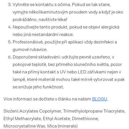
Vyhněte se kontaktu s očima. Pokud se tak stane,
vymyjte několikaminutovým proudem vody a když je oko
podrážděno, navštivte lékař
Nepoužívejte tento produkt, pokud se objeví alergická
nebo jiná nestandardní reakce.
Profesionálové, použijte při aplikaci vždy dezinfekci a
gumové rukavice.
Doporučené skladování: udržujte pevně uzavřeno, v
pokojové teplotě, bez přímého slunečního světla, pozor
také na přímý kontakt s UV nebo LED zářivkami nejen v
lampě, které materiál mohou také mírně vytvrzovat a pak
se snižuje jeho funkčnost.
Více informací se dočtete v článku na našem
BLOGU
.
Složení:Acrylates Copolymer, Trimethylolpropane Triacrylate,
Ethyl Methacrylate, Ethyl Acetate, Dimethicone,
Microcrystalline Wax, Mica (minerals)