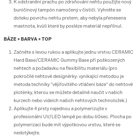
K odstranění prachu po zdrsňování nehtu použijte nový
buničinový tampón namočený v čističi. Vyhněte se
doteku povrchu nehtu prstem, aby nebyla přenesena
mastnota, kvůli které by posléze materiál nepřilnul.
BÁZE + BARVA + TOP
Začněte s levou rukou a aplikujte jednu vrstvu CERAMIC
Hard Base/CERAMIC Gummy Base při poškozených
nehtech a požadavku na flexibilitu materiálu (pro
pokročilé nehtové designérky: vynikající metodou je
metoda techniky “vějířovitého vtláčení báze“ do nehtové
ploténky, kterou se můžete detailně naučit v našich
kurzech nebo videích našich nehtových technoložek.)
Aplikujte 4 prsty najednou a polymerizujte v
profesionální UV/LED lampě po dobu 60sec. Plocha po
polymerizaci bude mít výpotkovou vrstvu, které se
nedotýkejte.