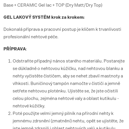
Base + CERAMIC Gel lac + TOP (Dry Matt/Dry Top)
GEL LAKOV
Ý SYST
É
M krok za krokem:
Dokonalá příprava a pracovní postup je klíčem k trvanlivosti
profesionální nehtové péče.
PŘÍ
PRAVA
:
Odstraňte případný nános starého materiálu. Postarejte
se důkladně o nehtovou kůžičku, nad nehtovou blanku a
nehty vyčistěte čističem, aby se nehet zbavil mastnoty a
vlhkosti. Buničinový tampón namočte v čističi a jemně
setřete nehtovou ploténku. Ujistěte se, že jste očistili
celou plochu, zejména nehtové valy a oblast kutikulu -
nehtové kůžičky.
Poté použijte velmi jemný pilník na přírodní nehty k
jemnému zdrsnění (zmatnění) nehtu, opět se ujistěte, že
jste jemně zdrsnili i oblast nehtových valů a kutikulu.