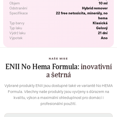
Objem
10 ml
Odstranění
Hybrid remover
Specifikace
22 free netoxicita, minerály, no
hema
Typ barvy
Klasická
Typ laku
Gelový
Výdrž laku
21 dní
Výpotek
Ano
NAŠE MISE
ENII No Hema Formula:
inovativní
a šetrná
Vybrané produkty ENII jsou dostupné také ve variantě No HEMA
Formula. Všechny naše produkty jsou vyvíjeny s důrazem na
kvalitu, výkon a maximální ohleduplnost pro domácí i
profesionální použití.