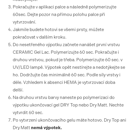
Pokračujte v aplikaci palce a následně polymerizujte
60sec. Dejte pozor na přímou polohu palce při
vytvrzování.
Jakmile budete hotovi se všemi prsty, můžete
pokračovat v dalším kroku.
Do nesetřeného výpotku začnete nanášet první vrstvu
CERAMIC Gel Lac. Polymerizujte 60 sec. Pokračujte i
druhou vrstvou, pokud je třeba. Polymerizujte 60 sec. v
UV/LED lampě. Výpotek opět nestírejte a nedotýkejte se
ho. Dodržujte čas minimálně 60 sec. Podle síly vrstvy i
déle. Vzhledem k absenci HEMA je vytvrzovací doba
delší.
Na druhou vrstvu barvy naneste po polymerizaci do
výpotku ukončovací gel DRY Top nebo Dry Matt. Nechte
vytvrdit 60 sec.
Po vytvrzení ukončovacího gelu máte hotovo. Dry Top ani
Dry Matt
nemá výpotek.