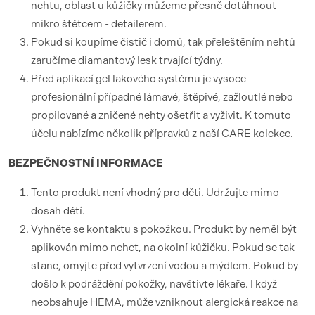
nehtu, oblast u kůžičky můžeme přesně dotáhnout
mikro štětcem - detailerem.
Pokud si koupíme čistič i domů, tak přeleštěním nehtů
zaručíme diamantový lesk trvající týdny.
Před aplikací gel lakového systému je vysoce
profesionální případné lámavé, štěpivé, zažloutlé nebo
propilované a zničené nehty ošetřit a vyživit. K tomuto
účelu nabízíme několik přípravků z naší CARE kolekce.
BEZPEČNOSTNÍ
INFORMACE
Tento produkt není vhodný pro děti. Udržujte mimo
dosah dětí.
Vyhněte se kontaktu s pokožkou. Produkt by neměl být
aplikován mimo nehet, na okolní kůžičku. Pokud se tak
stane, omyjte před vytvrzení vodou a mýdlem. Pokud by
došlo k podráždění pokožky, navštivte lékaře. I když
neobsahuje HEMA, může vzniknout alergická reakce na