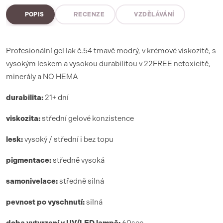
POPIS
RECENZE
VZDĚLÁVÁNÍ
Profesionální gel lak č.54 tmavě modrý, v krémové viskozitě, s
vysokým leskem a vysokou durabilitou v 22FREE netoxicitě,
minerály a NO HEMA
durabilita:
21+ dní
viskozita:
střední gelové konzistence
lesk:
vysoký / střední i bez topu
pigmentace:
středně vysoká
samonivelace:
středně silná
pevnost po vyschnutí:
silná