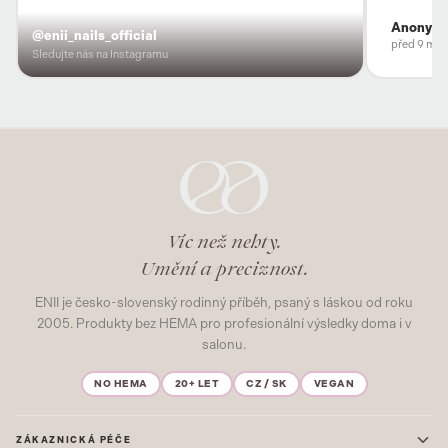
Anonym
@enii_nails_official
před 9 měs
Sledujte nás na Instagramu
Víc než nehty.
Umění a preciznost.
ENII je česko-slovenský rodinný příběh, psaný s láskou od roku
2005. Produkty bez HEMA pro profesionální výsledky doma i v
salonu.
NO HEMA
20+ LET
CZ / SK
VEGAN
ZÁKAZNICKÁ PÉČE