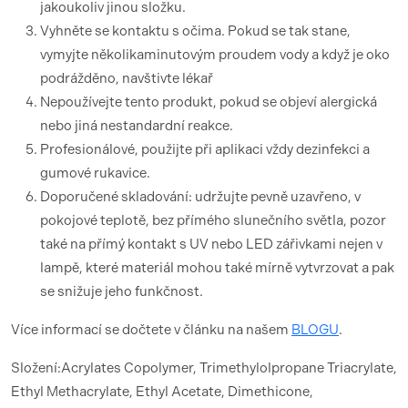
jakoukoliv jinou složku.
Vyhněte se kontaktu s očima. Pokud se tak stane,
vymyjte několikaminutovým proudem vody a když je oko
podrážděno, navštivte lékař
Nepoužívejte tento produkt, pokud se objeví alergická
nebo jiná nestandardní reakce.
Profesionálové, použijte při aplikaci vždy dezinfekci a
gumové rukavice.
Doporučené skladování: udržujte pevně uzavřeno, v
pokojové teplotě, bez přímého slunečního světla, pozor
také na přímý kontakt s UV nebo LED zářivkami nejen v
lampě, které materiál mohou také mírně vytvrzovat a pak
se snižuje jeho funkčnost.
Více informací se dočtete v článku na našem
BLOGU
.
Složení:Acrylates Copolymer, Trimethylolpropane Triacrylate,
Ethyl Methacrylate, Ethyl Acetate, Dimethicone,