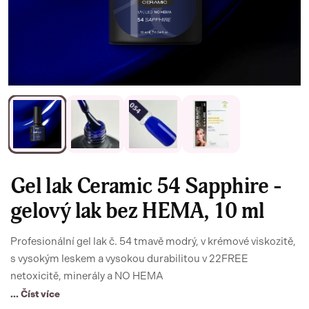
Gel lak Ceramic 54 Sapphire -
gelový lak bez HEMA, 10 ml
Profesionální gel lak č. 54 tmavě modrý, v krémové viskozitě,
s vysokým leskem a vysokou durabilitou v 22FREE
netoxicitě, minerály a NO HEMA
... Číst více