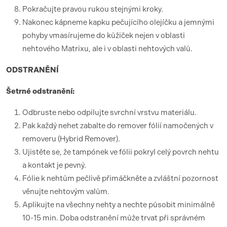
Pokračujte pravou rukou stejnými kroky.
Nakonec kápneme kapku pečujícího olejíčku a jemnými
pohyby vmasírujeme do kůžiček nejen v oblasti
nehtového Matrixu, ale i v oblasti nehtových valů.
ODSTRANĚNÍ
Šetrné odstranění:
Odbruste nebo odpilujte svrchní vrstvu materiálu.
Pak každý nehet zabalte do remover fólií namočených v
removeru (Hybrid Remover).
Ujistěte se, že tampónek ve fólii pokryl celý povrch nehtu
a kontakt je pevný.
Fólie k nehtům pečlivě přimáčkněte a zvláštní pozornost
věnujte nehtovým valům.
Aplikujte na všechny nehty a nechte působit minimálně
10-15 min. Doba odstranění může trvat při správném