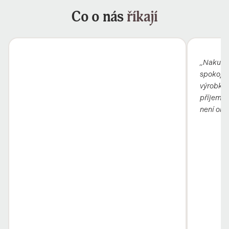
Co o nás
říkají
„Nakupuj
spokojená
výrobky 
příjemní
není obc