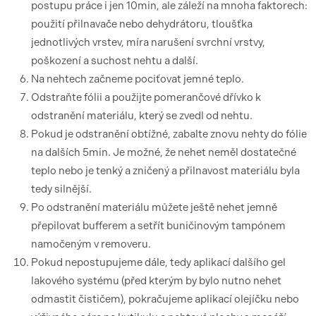
postupu práce i jen 10min, ale záleží na mnoha faktorech:
použití přilnavače nebo dehydrátoru, tloušťka
jednotlivých vrstev, míra narušení svrchní vrstvy,
poškození a suchost nehtu a další.
Na nehtech začneme pociťovat jemné teplo.
Odstraňte fólii a použijte pomerančové dřívko k
odstranění materiálu, který se zvedl od nehtu.
Pokud je odstranění obtížné, zabalte znovu nehty do fólie
na dalších 5min. Je možné, že nehet neměl dostatečné
teplo nebo je tenký a zničený a přilnavost materiálu byla
tedy silnější.
Po odstranění materiálu můžete ještě nehet jemně
přepilovat bufferem a setřít buničinovým tampónem
namočeným v removeru.
Pokud nepostupujeme dále, tedy aplikací dalšího gel
lakového systému (před kterým by bylo nutno nehet
odmastit čističem), pokračujeme aplikací olejíčku nebo