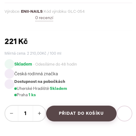
Výrobce:
ENII-NAILS
|
Kód výrobku: GLC-054
0 recenzí
221 Kč
Měrná cena: 2 210,00Kč / 100 ml
Skladem
· Odesíláme do 48 hodin
Česká rodinná značka
Dostupnost na pobočkách
Uherské Hradiště
·
Skladem
Praha
·
1 ks
−
+
PŘIDAT DO KOŠÍKU