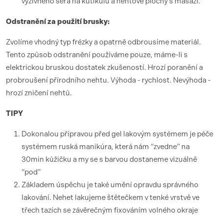
výživného séra na kutikulu a nehtové plochy s masáží.
Odstranění za použití brusky:
Zvolíme vhodný typ frézky a opatrně odbrousíme materiál.
Tento způsob odstranění používáme pouze, máme-li s
elektrickou bruskou dostatek zkušeností. Hrozí poranění a
probroušení přírodního nehtu. Výhoda - rychlost. Nevýhoda -
hrozí zničení nehtů.
TIPY
Dokonalou přípravou před gel lakovým systémem je péče
systémem ruská manikúra, která nám “zvedne” na
30min kůžičku a my se s barvou dostaneme vizuálně
“pod”
Základem úspěchu je také umění opravdu správného
lakování. Nehet lakujeme štětečkem v tenké vrstvě ve
třech tazích se závěrečným fixováním volného okraje