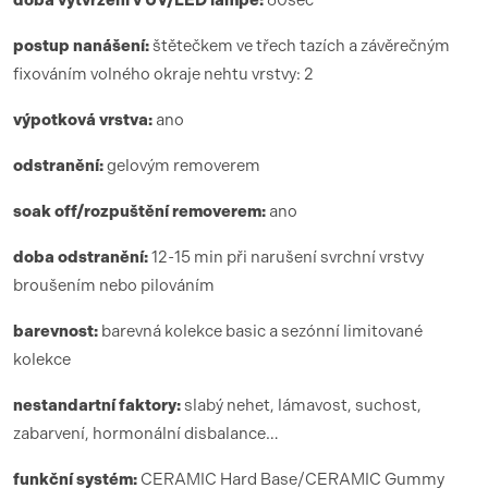
doba vytvrzení
v UV/LED lamp
ě:
6
0sec
postup nanášení:
štětečkem ve třech tazích a závěrečným
fixováním volného okraje nehtu vrstvy: 2
výpotková vrstva:
ano
odstranění:
gelovým removerem
soak off/rozpuštění removerem:
ano
doba odstranění:
12-15 min při narušení svrchní vrstvy
broušením nebo pilováním
barevnost:
barevná kolekce basic a sezónní limitované
kolekce
nestandartní faktory:
slabý nehet, lámavost, suchost,
zabarvení, hormonální disbalance…
funk
ční syst
é
m:
CERAMIC Hard Base/CERAMIC Gummy