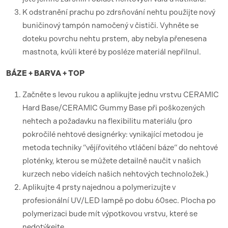
K odstranění prachu po zdrsňování nehtu použijte nový
buničinový tampón namočený v čističi. Vyhněte se
doteku povrchu nehtu prstem, aby nebyla přenesena
mastnota, kvůli které by posléze materiál nepřilnul.
BÁZE + BARVA + TOP
Začněte s levou rukou a aplikujte jednu vrstvu CERAMIC
Hard Base/CERAMIC Gummy Base při poškozených
nehtech a požadavku na flexibilitu materiálu (pro
pokročilé nehtové designérky: vynikající metodou je
metoda techniky “vějířovitého vtláčení báze“ do nehtové
ploténky, kterou se můžete detailně naučit v našich
kurzech nebo videích našich nehtových technoložek.)
Aplikujte 4 prsty najednou a polymerizujte v
profesionální UV/LED lampě po dobu 60sec. Plocha po
polymerizaci bude mít výpotkovou vrstvu, které se
nedotýkejte.