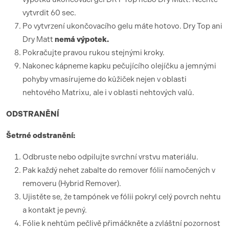
vytvrdit 60 sec.
Po vytvrzení ukončovacího gelu máte hotovo. Dry Top ani
Dry Matt
nemá výpotek.
Pokračujte pravou rukou stejnými kroky.
Nakonec kápneme kapku pečujícího olejíčku a jemnými
pohyby vmasírujeme do kůžiček nejen v oblasti
nehtového Matrixu, ale i v oblasti nehtových valů.
ODSTRANĚNÍ
Šetrné odstranění:
Odbruste nebo odpilujte svrchní vrstvu materiálu.
Pak každý nehet zabalte do remover fólií namočených v
removeru (Hybrid Remover).
Ujistěte se, že tampónek ve fólii pokryl celý povrch nehtu
a kontakt je pevný.
Fólie k nehtům pečlivě přimáčkněte a zvláštní pozornost