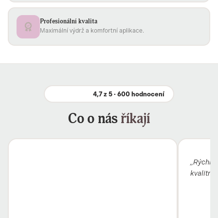
Profesionální kvalita
Maximální výdrž a komfortní aplikace.
4,7 z 5 · 600 hodnocení
Co o nás
říkají
„Rýchle 
kvalitný"