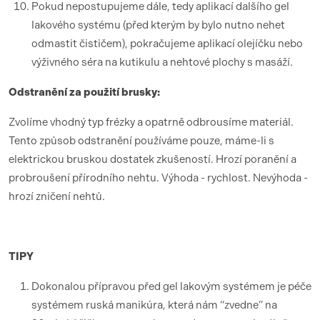
Pokud nepostupujeme dále, tedy aplikací dalšího gel
lakového systému (před kterým by bylo nutno nehet
odmastit čističem), pokračujeme aplikací olejíčku nebo
výživného séra na kutikulu a nehtové plochy s masáží.
Odstranění za použití brusky:
Zvolíme vhodný typ frézky a opatrně odbrousíme materiál.
Tento způsob odstranění používáme pouze, máme-li s
elektrickou bruskou dostatek zkušeností. Hrozí poranění a
probroušení přírodního nehtu. Výhoda - rychlost. Nevýhoda -
hrozí zničení nehtů.
TIPY
Dokonalou přípravou před gel lakovým systémem je péče
systémem ruská manikúra, která nám “zvedne” na