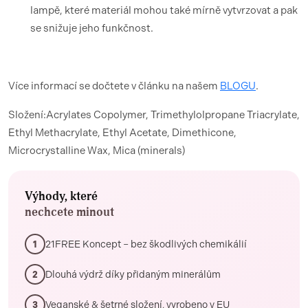
lampě, které materiál mohou také mírně vytvrzovat a pak
se snižuje jeho funkčnost.
Více informací se dočtete v článku na našem
BLOGU
.
Složení:Acrylates Copolymer, Trimethylolpropane Triacrylate,
Ethyl Methacrylate, Ethyl Acetate, Dimethicone,
Microcrystalline Wax, Mica (minerals)
Výhody, které
nechcete minout
21FREE Koncept – bez škodlivých chemikálií
1
Dlouhá výdrž díky přidaným minerálům
2
Veganské & šetrné složení, vyrobeno v EU
3