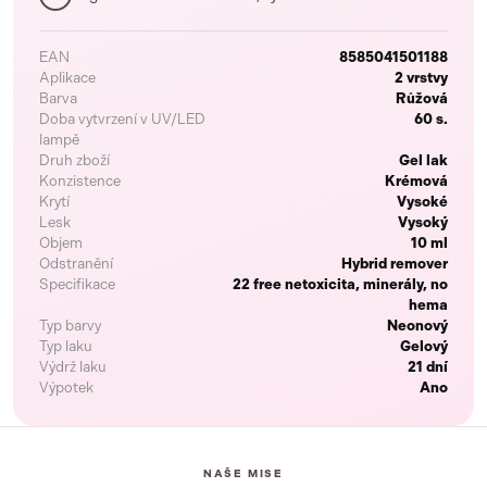
EAN
8585041501188
Aplikace
2 vrstvy
Barva
Růžová
Doba vytvrzení v UV/LED
60 s.
lampě
Druh zboží
Gel lak
Konzistence
Krémová
Krytí
Vysoké
Lesk
Vysoký
Objem
10 ml
Odstranění
Hybrid remover
Specifikace
22 free netoxicita, minerály, no
hema
Typ barvy
Neonový
Typ laku
Gelový
Výdrž laku
21 dní
Výpotek
Ano
NAŠE MISE