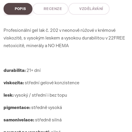
POPIS
RECENZE
VZDĚLÁVÁNÍ
Profesionální gel lak č. 202 v neonově růžové v krémové
viskozitě, s vysokým leskem a vysokou durabilitou v 22FREE
netoxicitě, minerály a NO HEMA
durabilita:
21+ dní
viskozita:
střední gelové konzistence
lesk:
vysoký / střední i bez topu
pigmentace:
středně vysoká
samonivelace:
středně silná