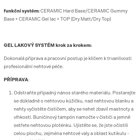
funk
ční syst
é
m:
CERAMIC Hard Base/CERAMIC Gummy
Base + CERAMIC Gel lac + TOP (Dry Matt/Dry Top)
GEL LAKOV
Ý SYST
É
M krok za krokem:
Dokonalá příprava a pracovní postup je klíčem k trvanlivosti
profesionální nehtové péče.
PŘÍ
PRAVA
:
Odstraňte případný nános starého materiálu. Postarejte
se důkladně o nehtovou kůžičku, nad nehtovou blanku a
nehty vyčistěte čističem, aby se nehet zbavil mastnoty a
vlhkosti. Buničinový tampón namočte v čističi a jemně
setřete nehtovou ploténku. Ujistěte se, že jste očistili
celou plochu, zejména nehtové valy a oblast kutikulu -