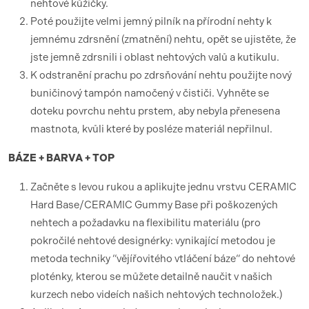
nehtové kůžičky.
Poté použijte velmi jemný pilník na přírodní nehty k
jemnému zdrsnění (zmatnění) nehtu, opět se ujistěte, že
jste jemně zdrsnili i oblast nehtových valů a kutikulu.
K odstranění prachu po zdrsňování nehtu použijte nový
buničinový tampón namočený v čističi. Vyhněte se
doteku povrchu nehtu prstem, aby nebyla přenesena
mastnota, kvůli které by posléze materiál nepřilnul.
BÁZE + BARVA + TOP
Začněte s levou rukou a aplikujte jednu vrstvu CERAMIC
Hard Base/CERAMIC Gummy Base při poškozených
nehtech a požadavku na flexibilitu materiálu (pro
pokročilé nehtové designérky: vynikající metodou je
metoda techniky “vějířovitého vtláčení báze“ do nehtové
ploténky, kterou se můžete detailně naučit v našich
kurzech nebo videích našich nehtových technoložek.)