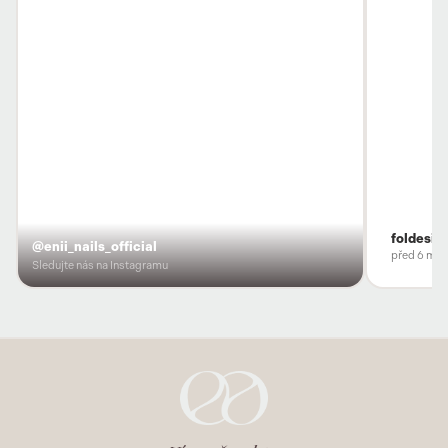
foldesio
@enii_nails_official
před 6 měs
Sledujte nás na Instagramu