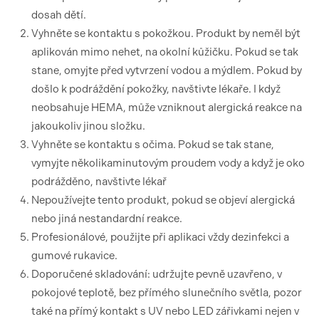
dosah dětí.
Vyhněte se kontaktu s pokožkou. Produkt by neměl být
aplikován mimo nehet, na okolní kůžičku. Pokud se tak
stane, omyjte před vytvrzení vodou a mýdlem. Pokud by
došlo k podráždění pokožky, navštivte lékaře. I když
neobsahuje HEMA, může vzniknout alergická reakce na
jakoukoliv jinou složku.
Vyhněte se kontaktu s očima. Pokud se tak stane,
vymyjte několikaminutovým proudem vody a když je oko
podrážděno, navštivte lékař
Nepoužívejte tento produkt, pokud se objeví alergická
nebo jiná nestandardní reakce.
Profesionálové, použijte při aplikaci vždy dezinfekci a
gumové rukavice.
Doporučené skladování: udržujte pevně uzavřeno, v
pokojové teplotě, bez přímého slunečního světla, pozor
také na přímý kontakt s UV nebo LED zářivkami nejen v