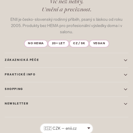
Víc než nehty.
Umění a preciznost.
ENII je česko-slovenský rodinný příběh, psaný s láskou od roku
2005. Produkty bez HEMA pro profesionální výsledky doma i v
salonu.
NO HEMA
20+ LET
CZ / SK
VEGAN
ZÁKAZNICKÁ PÉČE
Kontakt
PRAKTICKÉ INFO
Časté dotazy
Blog & Inspirace
Prodejna: Praha
Mapa stránek
SHOPPING
Prodejna: Uherské Hradiště
O nás
ONE STEP
Ochrana osobních údajů
NEWSLETTER
GEL LAKY
Obchodní podmínky
STARTOVACÍ SADY
Novinky, tipy a inspirace přímo do vašeho e-mailu. Jako první.
Reklamace
STAVEBNÍ MATERIÁL
Přihlásit