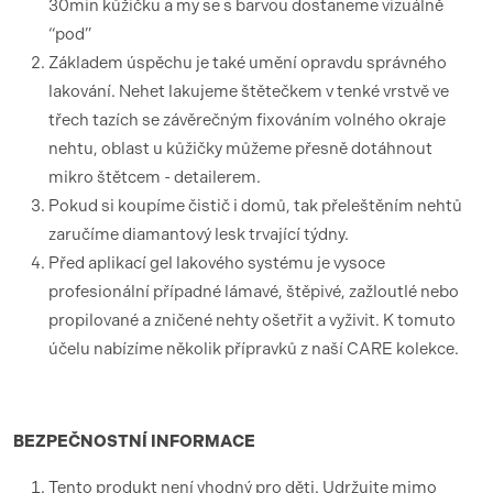
30min kůžičku a my se s barvou dostaneme vizuálně
“pod”
Základem úspěchu je také umění opravdu správného
lakování. Nehet lakujeme štětečkem v tenké vrstvě ve
třech tazích se závěrečným fixováním volného okraje
nehtu, oblast u kůžičky můžeme přesně dotáhnout
mikro štětcem - detailerem.
Pokud si koupíme čistič i domů, tak přeleštěním nehtů
zaručíme diamantový lesk trvající týdny.
Před aplikací gel lakového systému je vysoce
profesionální případné lámavé, štěpivé, zažloutlé nebo
propilované a zničené nehty ošetřit a vyživit. K tomuto
účelu nabízíme několik přípravků z naší CARE kolekce.
BEZPEČNOSTNÍ
INFORMACE
Tento produkt není vhodný pro děti. Udržujte mimo