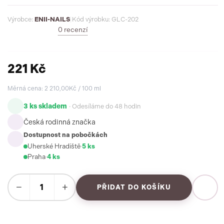
Výrobce:
ENII-NAILS
|
Kód výrobku: GLC-202
0 recenzí
221 Kč
Měrná cena: 2 210,00Kč / 100 ml
3 ks skladem
· Odesíláme do 48 hodin
Česká rodinná značka
Dostupnost na pobočkách
Uherské Hradiště
·
5 ks
Praha
·
4 ks
−
+
PŘIDAT DO KOŠÍKU