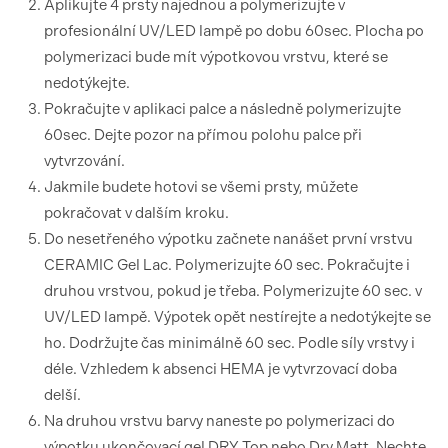
Aplikujte 4 prsty najednou a polymerizujte v
profesionální UV/LED lampě po dobu 60sec. Plocha po
polymerizaci bude mít výpotkovou vrstvu, které se
nedotýkejte.
Pokračujte v aplikaci palce a následně polymerizujte
60sec. Dejte pozor na přímou polohu palce při
vytvrzování.
Jakmile budete hotovi se všemi prsty, můžete
pokračovat v dalším kroku.
Do nesetřeného výpotku začnete nanášet první vrstvu
CERAMIC Gel Lac. Polymerizujte 60 sec. Pokračujte i
druhou vrstvou, pokud je třeba. Polymerizujte 60 sec. v
UV/LED lampě. Výpotek opět nestírejte a nedotýkejte se
ho. Dodržujte čas minimálně 60 sec. Podle síly vrstvy i
déle. Vzhledem k absenci HEMA je vytvrzovací doba
delší.
Na druhou vrstvu barvy naneste po polymerizaci do
výpotku ukončovací gel DRY Top nebo Dry Matt. Nechte