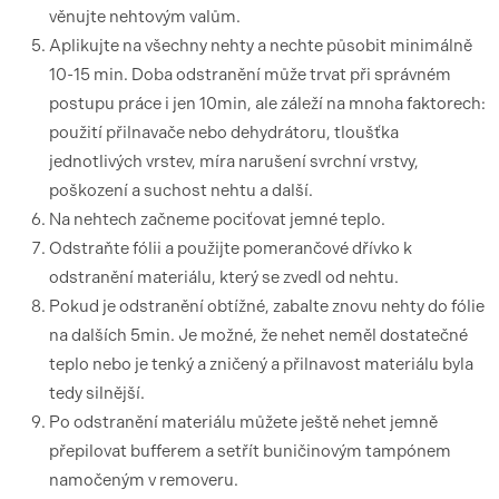
věnujte nehtovým valům.
Aplikujte na všechny nehty a nechte působit minimálně
10-15 min. Doba odstranění může trvat při správném
postupu práce i jen 10min, ale záleží na mnoha faktorech:
použití přilnavače nebo dehydrátoru, tloušťka
jednotlivých vrstev, míra narušení svrchní vrstvy,
poškození a suchost nehtu a další.
Na nehtech začneme pociťovat jemné teplo.
Odstraňte fólii a použijte pomerančové dřívko k
odstranění materiálu, který se zvedl od nehtu.
Pokud je odstranění obtížné, zabalte znovu nehty do fólie
na dalších 5min. Je možné, že nehet neměl dostatečné
teplo nebo je tenký a zničený a přilnavost materiálu byla
tedy silnější.
Po odstranění materiálu můžete ještě nehet jemně
přepilovat bufferem a setřít buničinovým tampónem
namočeným v removeru.