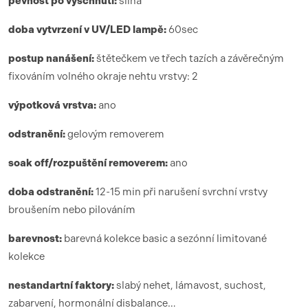
pevnost po vyschnutí:
silná
doba vytvrzení
v UV/LED lamp
ě:
6
0sec
postup nanášení:
štětečkem ve třech tazích a závěrečným
fixováním volného okraje nehtu vrstvy: 2
výpotková vrstva:
ano
odstranění:
gelovým removerem
soak off/rozpuštění removerem:
ano
doba odstranění:
12-15 min při narušení svrchní vrstvy
broušením nebo pilováním
barevnost:
barevná kolekce basic a sezónní limitované
kolekce
nestandartní faktory:
slabý nehet, lámavost, suchost,
zabarvení, hormonální disbalance…