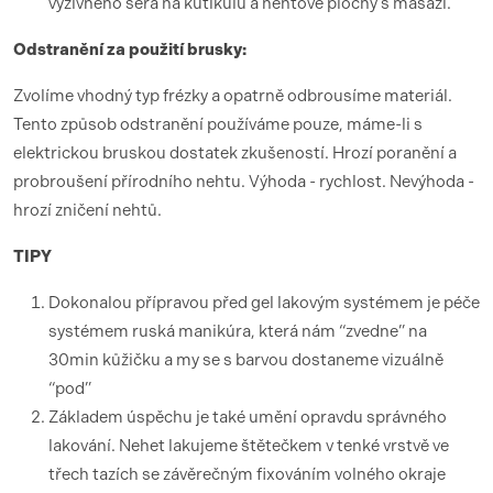
výživného séra na kutikulu a nehtové plochy s masáží.
Odstranění za použití brusky:
Zvolíme vhodný typ frézky a opatrně odbrousíme materiál.
Tento způsob odstranění používáme pouze, máme-li s
elektrickou bruskou dostatek zkušeností. Hrozí poranění a
probroušení přírodního nehtu. Výhoda - rychlost. Nevýhoda -
hrozí zničení nehtů.
TIPY
Dokonalou přípravou před gel lakovým systémem je péče
systémem ruská manikúra, která nám “zvedne” na
30min kůžičku a my se s barvou dostaneme vizuálně
“pod”
Základem úspěchu je také umění opravdu správného
lakování. Nehet lakujeme štětečkem v tenké vrstvě ve
třech tazích se závěrečným fixováním volného okraje