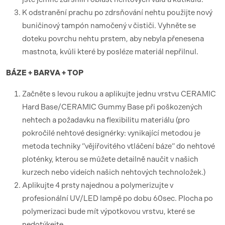
K odstranění prachu po zdrsňování nehtu použijte nový
buničinový tampón namočený v čističi. Vyhněte se
doteku povrchu nehtu prstem, aby nebyla přenesena
mastnota, kvůli které by posléze materiál nepřilnul.
BÁZE + BARVA + TOP
Začněte s levou rukou a aplikujte jednu vrstvu CERAMIC
Hard Base/CERAMIC Gummy Base při poškozených
nehtech a požadavku na flexibilitu materiálu (pro
pokročilé nehtové designérky: vynikající metodou je
metoda techniky “vějířovitého vtláčení báze“ do nehtové
ploténky, kterou se můžete detailně naučit v našich
kurzech nebo videích našich nehtových technoložek.)
Aplikujte 4 prsty najednou a polymerizujte v
profesionální UV/LED lampě po dobu 60sec. Plocha po
polymerizaci bude mít výpotkovou vrstvu, které se
nedotýkejte.