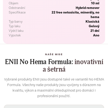
Objem
10 ml
Odstranění
Hybrid remover
Specifikace
22 free netoxicita, minerály, no
hema
Typ barvy
Klasická
Typ laku
Gelový
Výdrž laku
21 dní
Výpotek
Ano
NAŠE MISE
ENII No Hema Formula:
inovativní
a šetrná
Vybrané produkty ENII jsou dostupné také ve variantě No HEMA
Formula. Všechny naše produkty jsou vyvíjeny s důrazem na
kvalitu, výkon a maximální ohleduplnost pro domácí i
profesionální použití.