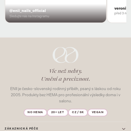
veronika
@enii_nails_official
před 3 měs
Sledujte nás na Instagramu
Víc než nehty.
Umění a preciznost.
ENII je česko-slovenský rodinný příběh, psaný s láskou od roku
2005. Produkty bez HEMA pro profesionální výsledky doma i v
salonu.
NO HEMA
20+ LET
CZ / SK
VEGAN
ZÁKAZNICKÁ PÉČE