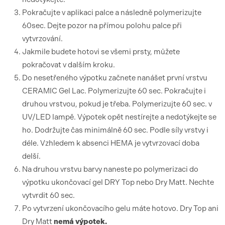
Pokračujte v aplikaci palce a následně polymerizujte
60sec. Dejte pozor na přímou polohu palce při
vytvrzování.
Jakmile budete hotovi se všemi prsty, můžete
pokračovat v dalším kroku.
Do nesetřeného výpotku začnete nanášet první vrstvu
CERAMIC Gel Lac. Polymerizujte 60 sec. Pokračujte i
druhou vrstvou, pokud je třeba. Polymerizujte 60 sec. v
UV/LED lampě. Výpotek opět nestírejte a nedotýkejte se
ho. Dodržujte čas minimálně 60 sec. Podle síly vrstvy i
déle. Vzhledem k absenci HEMA je vytvrzovací doba
delší.
Na druhou vrstvu barvy naneste po polymerizaci do
výpotku ukončovací gel DRY Top nebo Dry Matt. Nechte
vytvrdit 60 sec.
Po vytvrzení ukončovacího gelu máte hotovo. Dry Top ani
Dry Matt
nemá výpotek.