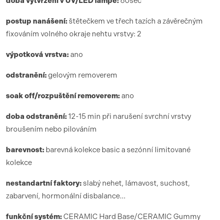
doba vytvrzení
v UV/LED lamp
ě:
6
0sec
postup nanášení:
štětečkem ve třech tazích a závěrečným
fixováním volného okraje nehtu vrstvy: 2
výpotková vrstva:
ano
odstranění:
gelovým removerem
soak off/rozpuštění removerem:
ano
doba odstranění:
12-15 min při narušení svrchní vrstvy
broušením nebo pilováním
barevnost:
barevná kolekce basic a sezónní limitované
kolekce
nestandartní faktory:
slabý nehet, lámavost, suchost,
zabarvení, hormonální disbalance…
funk
ční syst
é
m:
CERAMIC Hard Base/CERAMIC Gummy