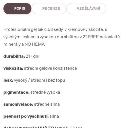
POPIS
RECENZE
VZDĚLÁVÁNÍ
Profesionální gel lak č.63 šedý, v krémové viskozitě, s
vysokým leskem a vysokou durabilitou v 22FREE netoxicitě,
minerály a NO HEMA
durabilita:
21+ dní
viskozita:
střední gelové konzistence
lesk:
vysoký / střední i bez topu
pigmentace:
středně vysoká
samonivelace:
středně silná
pevnost po vyschnutí:
silná