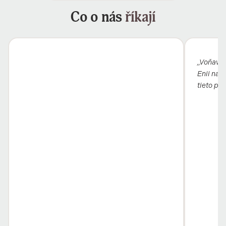
Co o nás
říkají
„Voňavý b
Enii nai
tieto pro