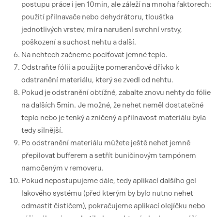
postupu práce i jen 10min, ale záleží na mnoha faktorech:
použití přilnavače nebo dehydrátoru, tloušťka
jednotlivých vrstev, míra narušení svrchní vrstvy,
poškození a suchost nehtu a další.
Na nehtech začneme pociťovat jemné teplo.
Odstraňte fólii a použijte pomerančové dřívko k
odstranění materiálu, který se zvedl od nehtu.
Pokud je odstranění obtížné, zabalte znovu nehty do fólie
na dalších 5min. Je možné, že nehet neměl dostatečné
teplo nebo je tenký a zničený a přilnavost materiálu byla
tedy silnější.
Po odstranění materiálu můžete ještě nehet jemně
přepilovat bufferem a setřít buničinovým tampónem
namočeným v removeru.
Pokud nepostupujeme dále, tedy aplikací dalšího gel
lakového systému (před kterým by bylo nutno nehet
odmastit čističem), pokračujeme aplikací olejíčku nebo