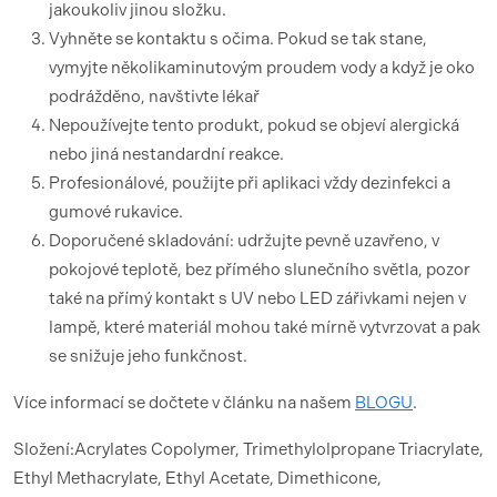
jakoukoliv jinou složku.
Vyhněte se kontaktu s očima. Pokud se tak stane,
vymyjte několikaminutovým proudem vody a když je oko
podrážděno, navštivte lékař
Nepoužívejte tento produkt, pokud se objeví alergická
nebo jiná nestandardní reakce.
Profesionálové, použijte při aplikaci vždy dezinfekci a
gumové rukavice.
Doporučené skladování: udržujte pevně uzavřeno, v
pokojové teplotě, bez přímého slunečního světla, pozor
také na přímý kontakt s UV nebo LED zářivkami nejen v
lampě, které materiál mohou také mírně vytvrzovat a pak
se snižuje jeho funkčnost.
Více informací se dočtete v článku na našem
BLOGU
.
Složení:Acrylates Copolymer, Trimethylolpropane Triacrylate,
Ethyl Methacrylate, Ethyl Acetate, Dimethicone,