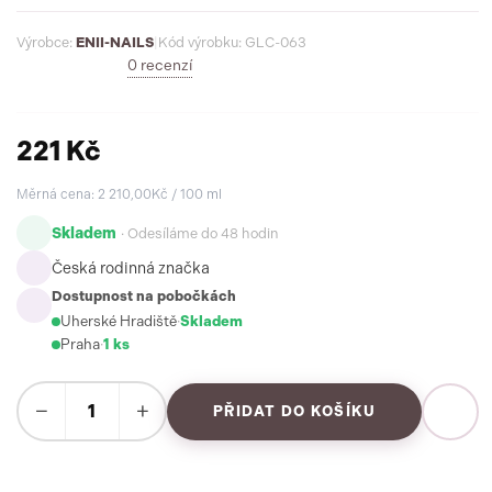
Výrobce:
ENII-NAILS
|
Kód výrobku: GLC-063
0 recenzí
221 Kč
Měrná cena: 2 210,00Kč / 100 ml
Skladem
· Odesíláme do 48 hodin
Česká rodinná značka
Dostupnost na pobočkách
Uherské Hradiště
·
Skladem
Praha
·
1 ks
−
+
PŘIDAT DO KOŠÍKU