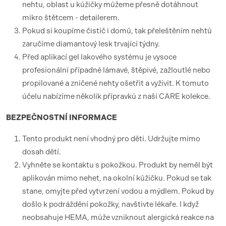
nehtu, oblast u kůžičky můžeme přesně dotáhnout
mikro štětcem - detailerem.
Pokud si koupíme čistič i domů, tak přeleštěním nehtů
zaručíme diamantový lesk trvající týdny.
Před aplikací gel lakového systému je vysoce
profesionální případné lámavé, štěpivé, zažloutlé nebo
propilované a zničené nehty ošetřit a vyživit. K tomuto
účelu nabízíme několik přípravků z naší CARE kolekce.
BEZPEČNOSTNÍ
INFORMACE
Tento produkt není vhodný pro děti. Udržujte mimo
dosah dětí.
Vyhněte se kontaktu s pokožkou. Produkt by neměl být
aplikován mimo nehet, na okolní kůžičku. Pokud se tak
stane, omyjte před vytvrzení vodou a mýdlem. Pokud by
došlo k podráždění pokožky, navštivte lékaře. I když
neobsahuje HEMA, může vzniknout alergická reakce na