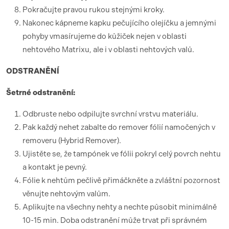
Pokračujte pravou rukou stejnými kroky.
Nakonec kápneme kapku pečujícího olejíčku a jemnými
pohyby vmasírujeme do kůžiček nejen v oblasti
nehtového Matrixu, ale i v oblasti nehtových valů.
ODSTRANĚNÍ
Šetrné odstranění:
Odbruste nebo odpilujte svrchní vrstvu materiálu.
Pak každý nehet zabalte do remover fólií namočených v
removeru (Hybrid Remover).
Ujistěte se, že tampónek ve fólii pokryl celý povrch nehtu
a kontakt je pevný.
Fólie k nehtům pečlivě přimáčkněte a zvláštní pozornost
věnujte nehtovým valům.
Aplikujte na všechny nehty a nechte působit minimálně
10-15 min. Doba odstranění může trvat při správném