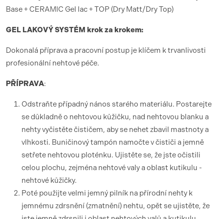
Base + CERAMIC Gel lac + TOP (Dry Matt/Dry Top)
GEL LAKOV
Ý SYST
É
M krok za krokem:
Dokonalá příprava a pracovní postup je klíčem k trvanlivosti
profesionální nehtové péče.
PŘÍ
PRAVA
:
Odstraňte případný nános starého materiálu. Postarejte
se důkladně o nehtovou kůžičku, nad nehtovou blanku a
nehty vyčistěte čističem, aby se nehet zbavil mastnoty a
vlhkosti. Buničinový tampón namočte v čističi a jemně
setřete nehtovou ploténku. Ujistěte se, že jste očistili
celou plochu, zejména nehtové valy a oblast kutikulu -
nehtové kůžičky.
Poté použijte velmi jemný pilník na přírodní nehty k
jemnému zdrsnění (zmatnění) nehtu, opět se ujistěte, že
jste jemně zdrsnili i oblast nehtových valů a kutikulu.