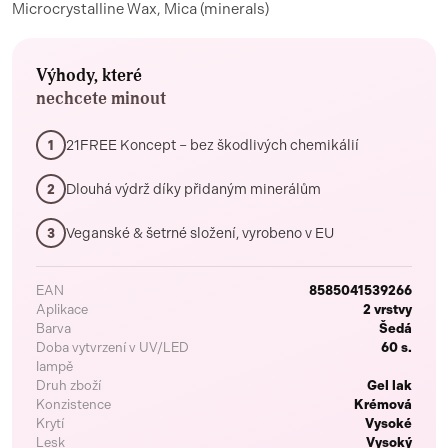
Microcrystalline Wax, Mica (minerals)
Výhody, které
nechcete minout
21FREE Koncept – bez škodlivých chemikálií
1
Dlouhá výdrž díky přidaným minerálům
2
Veganské & šetrné složení, vyrobeno v EU
3
EAN
8585041539266
Aplikace
2 vrstvy
Barva
Šedá
Doba vytvrzení v UV/LED
60 s.
lampě
Druh zboží
Gel lak
Konzistence
Krémová
Krytí
Vysoké
Lesk
Vysoký