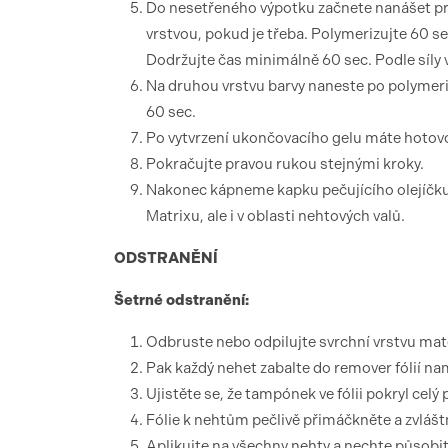
Do nesetřeného výpotku začnete nanášet pr
vrstvou, pokud je třeba. Polymerizujte 60 s
Dodržujte čas minimálně 60 sec. Podle síly 
Na druhou vrstvu barvy naneste po polymeri
60 sec.
Po vytvrzení ukončovacího gelu máte hotovo
Pokračujte pravou rukou stejnými kroky.
Nakonec kápneme kapku pečujícího olejíčku
Matrixu, ale i v oblasti nehtových valů.
ODSTRANĚNÍ
Šetrné odstranění:
Odbruste nebo odpilujte svrchní vrstvu mate
Pak každý nehet zabalte do remover fólií n
Ujistěte se, že tampónek ve fólii pokryl celý
Fólie k nehtům pečlivě přimáčkněte a zvláš
Aplikujte na všechny nehty a nechte působi