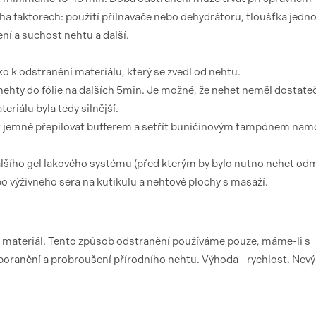
ha faktorech: použití přilnavače nebo dehydrátoru, tloušťka jedno
ení a suchost nehtu a další.
o k odstranění materiálu, který se zvedl od nehtu.
nehty do fólie na dalších 5min. Je možné, že nehet neměl dostate
eriálu byla tedy silnější.
et jemně přepilovat bufferem a setřít buničinovým tampónem n
lšího gel lakového systému (před kterým by bylo nutno nehet od
bo výživného séra na kutikulu a nehtové plochy s masáží.
 materiál. Tento způsob odstranění používáme pouze, máme-li s
poranění a probroušení přírodního nehtu. Výhoda - rychlost. Nev