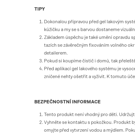
TIPY
Dokonalou přípravou před gel lakovým sys
kůžičku a my se s barvou dostaneme vizuáln
Základem úspěchu je také umění opravdu spr
tazích se závěrečným fixováním volného ok
detailerem.
Pokud si koupíme čistič i domů, tak přelešt
Před aplikací gel lakového systému je vysoc
zničené nehty ošetřit a vyživit. K tomuto úč
BEZPEČNOSTNÍ
INFORMACE
Tento produkt není vhodný pro děti. Udržuj
Vyhněte se kontaktu s pokožkou. Produkt by
omyjte před vytvrzení vodou a mýdlem. Pokud