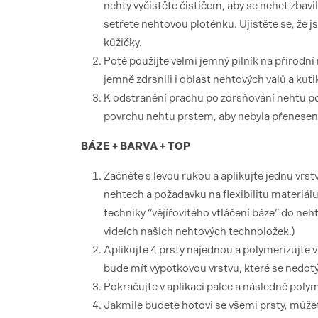
nehty vyčistěte čističem, aby se nehet zbav
setřete nehtovou ploténku. Ujistěte se, že js
kůžičky.
Poté použijte velmi jemný pilník na přírodní
jemně zdrsnili i oblast nehtových valů a kuti
K odstranění prachu po zdrsňování nehtu po
povrchu nehtu prstem, aby nebyla přenesena 
BÁZE + BARVA + TOP
Začněte s levou rukou a aplikujte jednu
nehtech a požadavku na flexibilitu materiál
techniky “vějířovitého vtláčení báze“ do ne
videích našich nehtových technoložek.)
Aplikujte 4 prsty najednou a polymerizujte
bude mít výpotkovou vrstvu, které se nedotý
Pokračujte v aplikaci palce a následně poly
Jakmile budete hotovi se všemi prsty, může