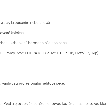
í vrstvy broušením nebo pilováním
tované kolekce
chost, zabarvení, hormonální disbalance…
ummy Base + CERAMIC Gel lac + TOP (Dry Matt/Dry Top)
trvanlivosti profesionální nehtové péče.
. Postarejte se důkladně o nehtovou kůžičku, nad nehtovou blan