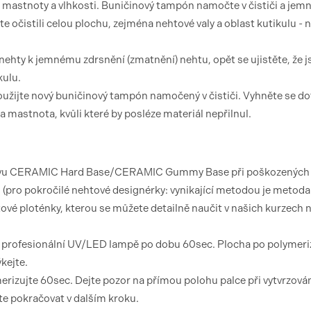
il mastnoty a vlhkosti. Buničinový tampón namočte v čističi a jem
te očistili celou plochu, zejména nehtové valy a oblast kutikulu -
 nehty k jemnému zdrsnění (zmatnění) nehtu, opět se ujistěte, že j
kulu.
užijte nový buničinový tampón namočený v čističi. Vyhněte se d
mastnota, kvůli které by posléze materiál nepřilnul.
 vrstvu CERAMIC Hard Base/CERAMIC Gummy Base při poškozených
u (pro pokročilé nehtové designérky: vynikající metodou je metoda
htové ploténky, kterou se můžete detailně naučit v našich kurzech 
 v profesionální UV/LED lampě po dobu 60sec. Plocha po polymeri
kejte.
merizujte 60sec. Dejte pozor na přímou polohu palce při vytvrzován
te pokračovat v dalším kroku.