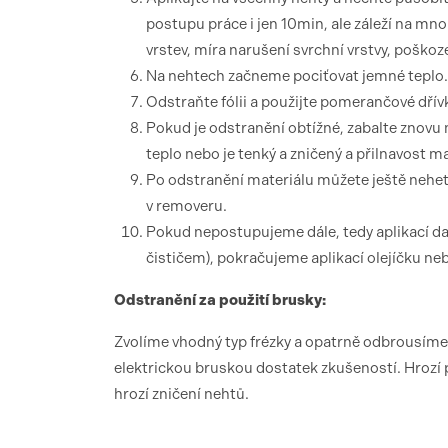
postupu práce i jen 10min, ale záleží na mno
vrstev, míra narušení svrchní vrstvy, poškoz
Na nehtech začneme pociťovat jemné teplo.
Odstraňte fólii a použijte pomerančové dřívk
Pokud je odstranění obtížné, zabalte znovu 
teplo nebo je tenký a zničený a přilnavost mat
Po odstranění materiálu můžete ještě neh
v removeru.
Pokud nepostupujeme dále, tedy aplikací da
čističem), pokračujeme aplikací olejíčku ne
Odstranění za použití brusky:
Zvolíme vhodný typ frézky a opatrně odbrousíme
elektrickou bruskou dostatek zkušeností. Hrozí 
hrozí zničení nehtů.