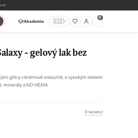
ávce
0
🇨🇿
Akademie
alaxy - gelový lak bez
nými glitry v krémové viskozitě, s vysokým leskem
a vysokou durabilitou v 22FREE netoxicitě, minerály a NO HEMA
0 recenzí