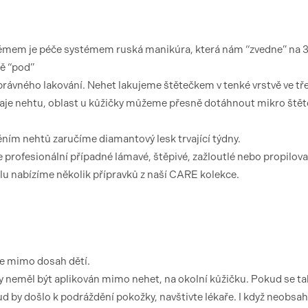
témem je péče systémem ruská manikúra, která nám “zvedne” na
ě “pod”
ávného lakování. Nehet lakujeme štětečkem v tenké vrstvě ve tř
raje nehtu, oblast u kůžičky můžeme přesně dotáhnout mikro ště
ěním nehtů zaručíme diamantový lesk trvající týdny.
e profesionální případné lámavé, štěpivé, zažloutlé nebo propilov
elu nabízíme několik přípravků z naší CARE kolekce.
te mimo dosah dětí.
 neměl být aplikován mimo nehet, na okolní kůžičku. Pokud se ta
 by došlo k podráždění pokožky, navštivte lékaře. I když neobsah