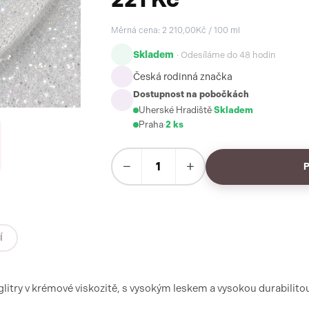
Měrná cena: 2 210,00Kč / 100 ml
Skladem
· Odesíláme do 48 hodin
Česká rodinná značka
Dostupnost na pobočkách
Uherské Hradiště
·
Skladem
Praha
·
2 ks
−
+
Í
 glitry v krémové viskozitě, s vysokým leskem a vysokou durabilito