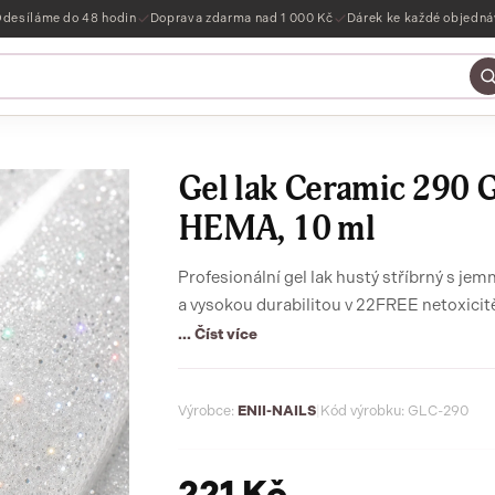
desíláme do 48 hodin
Doprava zdarma nad 1 000 Kč
Dárek ke každé objedn
Gel lak Ceramic 290 G
HEMA, 10 ml
Profesionální gel lak hustý stříbrný s jem
... Číst více
Výrobce:
ENII-NAILS
|
Kód výrobku: GLC-290
221 Kč