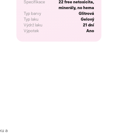
Specifikace
22 free netoxicita,
minerály, no hema
Typ barvy
Glitrová
Typ laku
Gelový
Výdrž laku
21 dní
Výpotek
Ano
ku a