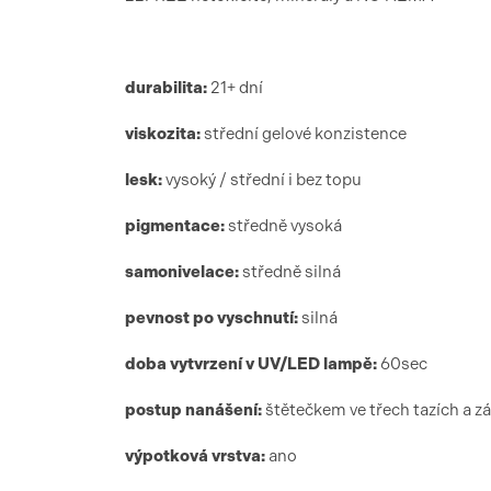
durabilita:
21+ dní
viskozita:
střední gelové konzistence
lesk:
vysoký / střední i bez topu
pigmentace:
středně vysoká
samonivelace:
středně silná
pevnost po vyschnutí:
silná
doba vytvrzení
v UV/LED lamp
ě:
6
0sec
postup nanášení:
štětečkem ve třech tazích a z
výpotková vrstva:
ano