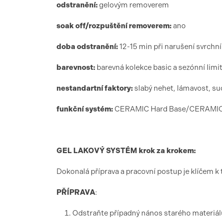
odstranění:
gelovým removerem
soak off/rozpuštění removerem:
ano
doba odstranění:
12-15 min při narušení svrchn
barevnost:
barevná kolekce basic a sezónní limi
nestandartní faktory:
slabý nehet, lámavost, su
funk
ční syst
é
m:
CERAMIC Hard Base/CERAMIC G
GEL LAKOV
Ý SYST
É
M krok za krokem:
Dokonalá příprava a pracovní postup je klíčem k 
PŘÍ
PRAVA
:
Odstraňte případný nános starého materiálu