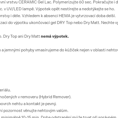
vní vrstvu CERAMIC Gel Lac. Polymerizujte 60 sec. Pokračujte i 
ec. v UV/LED lampě. Výpotek opět nestírejte a nedotýkejte se ho.
vrstvy i déle. Vzhledem k absenci HEMA je vytvrzovací doba delší.
zaci do výpotku ukončovací gel DRY Top nebo Dry Matt. Nechte vy
. Dry Top ani Dry Matt
nemá výpotek.
 a jemnými pohyby vmasírujeme do kůžiček nejen v oblasti neht
riálu.
amočených v removeru (Hybrid Remover).
 povrch nehtu a kontakt je pevný.
tní pozornost věnujte nehtovým valům.
t minimálně 10-15 min. Doba odstranění může trvat při správném