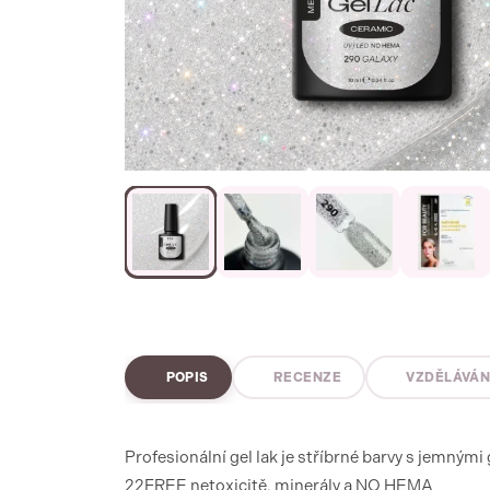
POPIS
RECENZE
VZDĚLÁVÁN
Profesionální gel lak je stříbrné barvy s jemnými
22FREE netoxicitě, minerály a NO HEMA