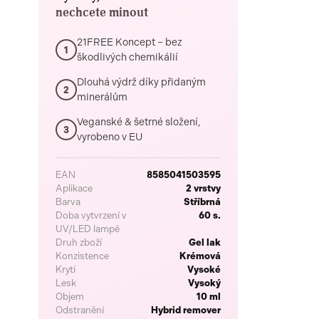
nechcete minout
21FREE Koncept – bez
1
škodlivých chemikálií
Dlouhá výdrž díky přidaným
2
minerálům
Veganské & šetrné složení,
3
vyrobeno v EU
EAN
8585041503595
Aplikace
2 vrstvy
Barva
Stříbrná
Doba vytvrzení v
60 s.
UV/LED lampě
Druh zboží
Gel lak
Konzistence
Krémová
Krytí
Vysoké
Lesk
Vysoký
Objem
10 ml
Odstranění
Hybrid remover