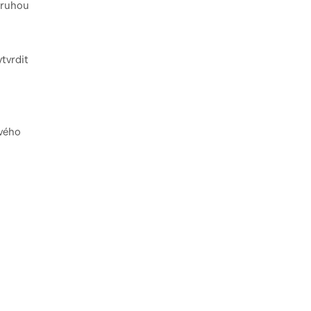
druhou
tvrdit
ového