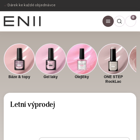
Dárek ke každé objednávce
0
Báze & topy
Gel laky
Olejíčky
ONE STEP
P
RockLac
Letní výprodej