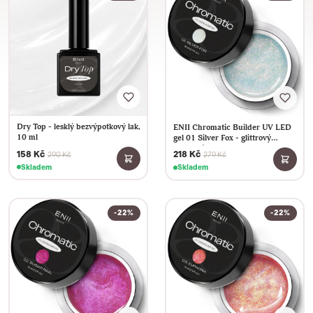
Dry Top - lesklý bezvýpotkový lak,
ENII Chromatic Builder UV LED
10 ml
gel 01 Silver Fox - glittrový
stavební gel, 15ml
158 Kč
218 Kč
290 Kč
279 Kč
Skladem
Skladem
-22%
-22%