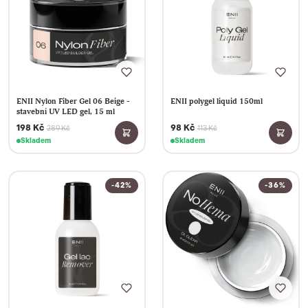
ENII Nylon Fiber Gel 06 Beige -
ENII polygel liquid 150ml
stavební UV LED gel, 15 ml
198 Kč
98 Kč
289 Kč
113 Kč
Skladem
Skladem
-42%
-36%