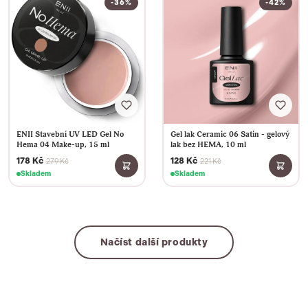
-36%
-42%
ENII Stavební UV LED Gel No
Gel lak Ceramic 06 Satin - gelový
Hema 04 Make-up, 15 ml
lak bez HEMA, 10 ml
178 Kč
128 Kč
279 Kč
221 Kč
Skladem
Skladem
Načíst další produkty