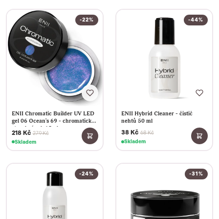
-22%
-44%
ENII Hybrid Cleaner - čistič
ENII Chromatic Builder UV LED
nehtů 50 ml
gel 06 Ocean's 69 - chromatický
stavební gel, 15ml
38 Kč
218 Kč
68 Kč
279 Kč
Skladem
Skladem
-24%
-31%