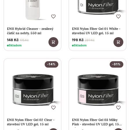
ENII Hybrid Cleaner - zesílený
ENII Nylon Fiber Gel 01 White -
čistič na nehty, 550 ml
stavební UV LED gel, 15 ml
148 Kč
198 Kč
195 Kč
289 Kč
Skladem
Skladem
-14%
-31%
ENII Nylon Fiber Gel 02 Clear -
ENII Nylon Fiber Gel 03 Milky
stavební UV LED gel, 15 ml
Pink - stavební UV LED gel, 15
ml