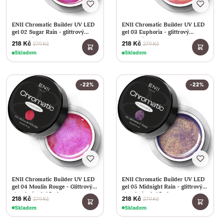
ENII Chromatic Builder UV LED
ENII Chromatic Builder UV LED
gel 02 Sugar Rain - glittrový
gel 03 Euphoria - glittrový
stavební gel, 15ml
stavební gel, 15ml
218 Kč
218 Kč
279 Kč
279 Kč
Skladem
Skladem
-22%
-22%
ENII Chromatic Builder UV LED
ENII Chromatic Builder UV LED
gel 04 Moulin Rouge - Glittrový
gel 05 Midnight Rain - glittrový
stavební gel, 15ml
stavební gel, 15ml
218 Kč
218 Kč
279 Kč
279 Kč
Skladem
Skladem