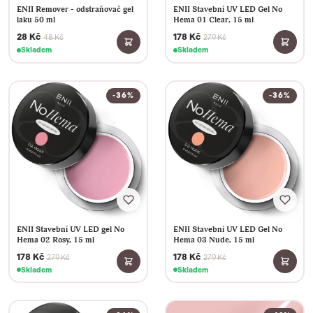
ENII Remover - odstraňovač gel
ENII Stavební UV LED Gel No
laku 50 ml
Hema 01 Clear, 15 ml
28 Kč
178 Kč
48 Kč
279 Kč
Skladem
Skladem
-36%
-36%
ENII Stavební UV LED gel No
ENII Stavební UV LED Gel No
Hema 02 Rosy, 15 ml
Hema 03 Nude, 15 ml
178 Kč
178 Kč
279 Kč
279 Kč
Skladem
Skladem