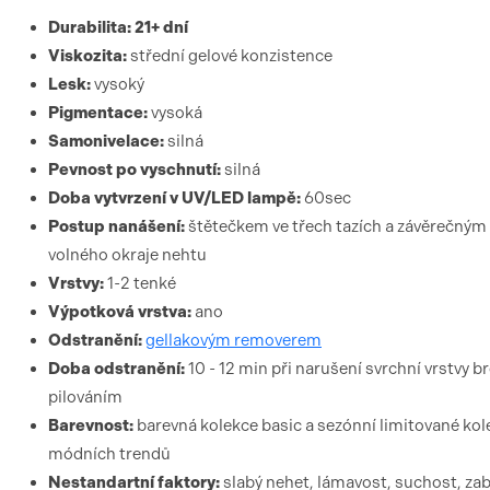
Durabilita: 21+ dní
Viskozita:
střední gelové konzistence
Lesk:
vysoký
Pigmentace:
vysoká
Samonivelace:
silná
Pevnost po vyschnutí:
silná
Doba vytvrzení v UV/LED lampě:
60sec
Postup nanášení:
štětečkem ve třech tazích a závěrečným
volného okraje nehtu
Vrstvy:
1-2 tenké
Výpotková vrstva:
ano
Odstranění:
gellakovým removerem
Doba odstranění:
10 - 12 min při narušení svrchní vrstvy
pilováním
Barevnost:
barevná kolekce basic a sezónní limitované kol
módních trendů
Nestandartní faktory:
slabý nehet, lámavost, suchost, zab