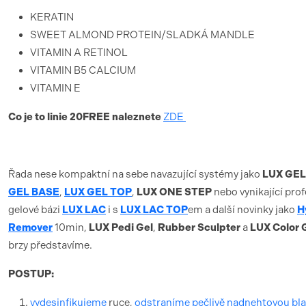
KERATIN
SWEET ALMOND PROTEIN/SLADKÁ MANDLE
VITAMIN A RETINOL
VITAMIN B5 CALCIUM
VITAMIN E
Co je to linie 20FREE naleznete
ZDE
Řada nese kompaktní na sebe navazující systémy jako
LUX GEL
GEL BASE
,
LUX GEL TOP
,
LUX ONE STEP
nebo vynikající prof
gelové bázi
LUX LAC
i s
LUX LAC TOP
em a další novinky jako
H
Remover
10min,
LUX Pedi Gel
,
Rubber Sculpter
a
LUX Color 
brzy představíme.
POSTUP:
vydesinfikujeme
ruce,
odstraníme pečlivě nadnehtovou bl