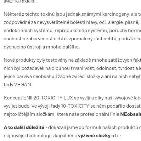
(MEHQ) a další.
Některé z těchto toxinů jsou jednak známými karcinogeny, ale 
zodpovědné za nevysvětlitelné bolesti hlavy, očí, alergie, plísně
endokrinních systémů, reprodukčního systému, poruchy hormo
suchost a zabarvenost nehtů, zpomalený růst nehtů, podráždě
dýchacího ústrojí a mnoho dalšího.
Nové produkty byly testovány na základě mnoha zátěžových fak
nich byl požadavek na dlouhou trvanlivost, odolnost, tvrdost a 
jejich barviva neobsahují žádné zvířecí složky a ani na nich nebyl
tedy VEGAN.
Koncept ENII 20-TOXICITY LUX se vyvíjí a díky naší vývojové lab
vyvíjet bude. Ve vývoji řady 10-TOXICITY se nám podařilo dostat 
nejtoxičtějším složkám, které naše profesionální linie
NEobsah
A to další důležité
- dokázali jsme do formulí našich produktů 
nejnovější technologií zkapalněné
výživné složky
a to: