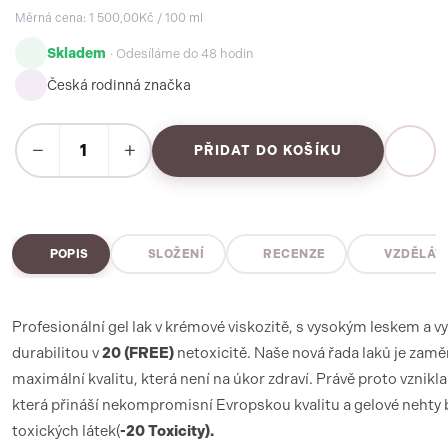
Měrná cena: 1 500,00Kč / 100 ml
Skladem
· Odesíláme do 48 hodin
Česká rodinná značka
−
+
PŘIDAT DO KOŠÍKU
POPIS
SLOŽENÍ
RECENZE
VZDĚLÁV
Profesionální gel lak v krémové viskozitě, s vysokým leskem a v
durabilitou v
20 (FREE)
netoxicitě. Naše nová řada laků je zam
maximální kvalitu, která není na úkor zdraví. Právě proto vznikl
která přináší nekompromisní Evropskou kvalitu a gelové nehty 
toxických látek(
-20 Toxicity).