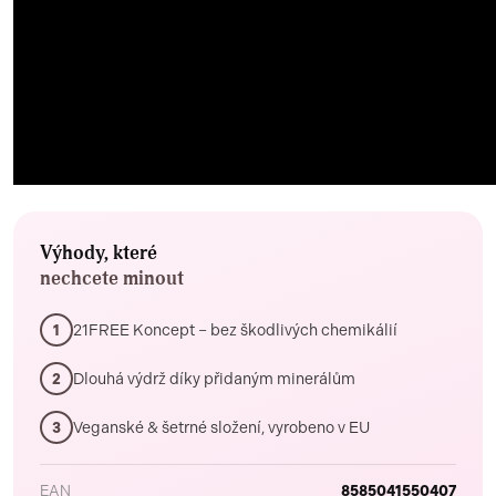
Výhody, které
nechcete minout
21FREE Koncept – bez škodlivých chemikálií
1
Dlouhá výdrž díky přidaným minerálům
2
Veganské & šetrné složení, vyrobeno v EU
3
EAN
8585041550407