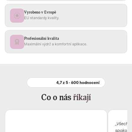
Vyrobeno v Evropě
EU standardy kvality.
Profesionální kvalita
Maximální výdrž a komfortní aplikace.
4,7 z 5 · 600 hodnocení
Co o nás
říkají
„Všechno
spokojen