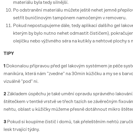
materiálu byla tedy silnější.
Po odstranění materiálu můžete ještě nehet jemně přepilo
setřít buničinovým tampónem namočeným v removeru.
Pokud nepostupujeme dále, tedy aplikací dalšího gel lako
kterým by bylo nutno nehet odmastit čističem), pokračuje
olejíčku nebo výživného séra na kutikly a nehtové plochy s 
TIPY
1
Dokonalou přípravou před gel lakovým systémem je péče sy
manikůra, která nám "zvedne" na 30min kůžičku a my se s bar
vizuálně "pod" ni.
2
Základem úspěchu je také umění opravdu správného lakování
štětečkem v tentké vrstvě ve třech tazích se závěrečným fixová
nehtu, oblast u kůžičky můžeme přesně dotáhnout mikro štěte
3
Pokud si koupíme čistič i domů, tak přeleštěním nehtů zaru
lesk trvající týdny.