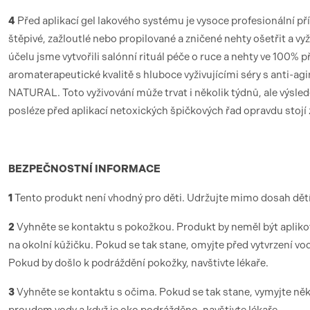
4
Před aplikací gel lakového systému je vysoce profesionální p
štěpivé, zažloutlé nebo propilované a zničené nehty ošetřit a vy
účelu jsme vytvořili salónní rituál péče o ruce a nehty ve 100% p
aromaterapeutické kvalitě s hluboce vyživujícími séry s anti-agi
NATURAL. Toto vyživování může trvat i několik týdnů, ale výsle
posléze před aplikací netoxických špičkových řad opravdu stojí 
BEZPEČNOSTNÍ INFORMACE
1
Tento produkt není vhodný pro děti. Udržujte mimo dosah dětí
2
Vyhněte se kontaktu s pokožkou. Produkt by neměl být aplik
na okolní kůžičku. Pokud se tak stane, omyjte před vytvrzení v
Pokud by došlo k podráždění pokožky, navštivte lékaře.
3
Vyhněte se kontaktu s očima. Pokud se tak stane, vymyjte n