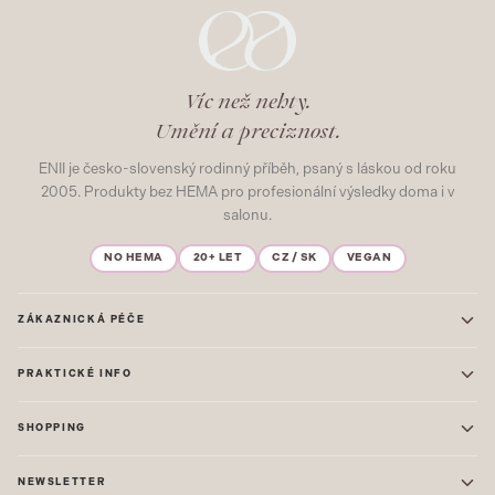
Víc než nehty.
Umění a preciznost.
ENII je česko-slovenský rodinný příběh, psaný s láskou od roku
2005. Produkty bez HEMA pro profesionální výsledky doma i v
salonu.
NO HEMA
20+ LET
CZ / SK
VEGAN
ZÁKAZNICKÁ PÉČE
Kontakt
PRAKTICKÉ INFO
Časté dotazy
Blog & Inspirace
Prodejna: Praha
Mapa stránek
SHOPPING
Prodejna: Uherské Hradiště
O nás
ONE STEP
Ochrana osobních údajů
NEWSLETTER
GEL LAKY