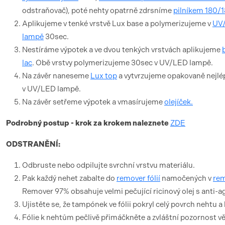
odstraňovač), poté nehty opatrně zdrsníme
pilníkem 180/
Aplikujeme v tenké vrstvě Lux base a polymerizujeme v
UV
lampě
30sec.
Nestíráme výpotek a ve dvou tenkých vrstvách aplikujeme
lac
. Obě vrstvy polymerizujeme 30sec v UV/LED lampě.
Na závěr naneseme
Lux top
a vytvrzujeme opakovaně nejl
v UV/LED lampě.
Na závěr setřeme výpotek a vmasírujeme
olejíček.
Podrobný postup - krok za krokem naleznete
ZDE
ODSTRANĚNÍ:
Odbruste nebo odpilujte svrchní vrstvu materiálu.
Pak každý nehet zabalte do
remover fólií
namočených v
re
Remover 97% obsahuje velmi pečující ricinový olej s anti-ag
Ujistěte se, že tampónek ve fólii pokryl celý povrch nehtu a
Fólie k nehtům pečlivě přimáčkněte a zvláštní pozornost 