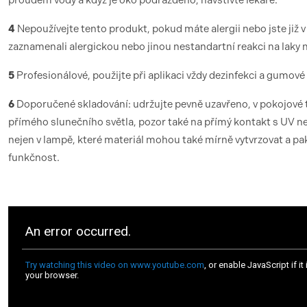
proudem vody a když je oko podrážděno, navštivte lékaře.
4
Nepoužívejte tento produkt, pokud máte alergii nebo jste již v
zaznamenali alergickou nebo jinou nestandartní reakci na laky n
5
Profesionálové, použijte při aplikaci vždy dezinfekci a gumové
6
Doporučené skladování: udržujte pevně uzavřeno, v pokojové t
přímého slunečního světla, pozor také na přímý kontakt s UV 
nejen v lampě, které materiál mohou také mírně vytvrzovat a pak
funkčnost.