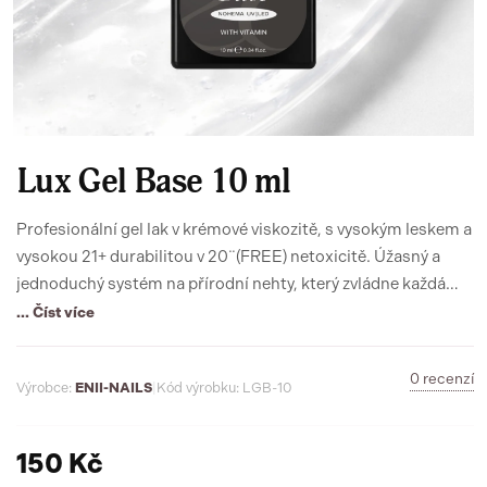
Lux Gel Base 10 ml
Profesionální gel lak v krémové viskozitě, s vysokým leskem a
vysokou 21+ durabilitou v 20¨(FREE) netoxicitě. Úžasný a
jednoduchý systém na přírodní nehty, který zvládne každá
žena. Vyniká vysokou pigmentací, kryje již v první vrstvě.
... Číst více
Vydrží na nehtech 3 týdny a více, přičemž nezatěžuje
organismus škodlivými látkami. Díky široké škále barev si
0 recenzí
Výrobce:
ENII-NAILS
|
Kód výrobku: LGB-10
jistě vybere každá.
150 Kč