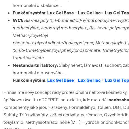
hormonální disbalance…
Funkční systém
:
Lux Gel Base
+
Lux Gel lac
+
Lux Gel To
INCI:
Bis-hea poly (1,4-butanediol)-9/ipdi copolymer, Hydr
methacrylate, Isobornyl methacrylate, Bis-hema polyneope
Methacryloylethyl
phosphate glycol adipate/ipdicopolymer, Methacryloyleth
(2,4,6-trimethylbenzoyl) phenylphosphinate, Trimethylolp
trimethacrylate
Nestandartní faktory:
Slabý nehet, lámavost, suchost, zab
hormonální nerovnováha…
Funkční systém
:
Lux Gel Base
+
Lux Gel lac
+
Lux Gel To
Přinášíme nový koncept řady profesionální nehtové kosmetiky,
špičkovou kvalitu a 20FREE netoxicitu, kde materiál
neobsahu
komponenty jako jsou Parabeny, Formaldehyd, Toluen, DBT, DBP
Sulfáty, Trifenylfosfáty, zvířecí deriváty, parfemace, Oxychloridb
tosylamid, Methylisothiazolinone (MIT), HydrochionononMono