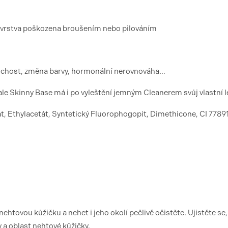
ní vrstva poškozena broušením nebo pilováním
 suchost, změna barvy, hormonální nerovnováha…
le Skinny Base má i po vyleštění jemným Cleanerem svůj vlastní l
t, Ethylacetát, Syntetický Fluorophogopit, Dimethicone, CI 77891
htovou kůžičku a nehet i jeho okolí pečlivě očistěte. Ujistěte se, 
y a oblast nehtové kůžičky.