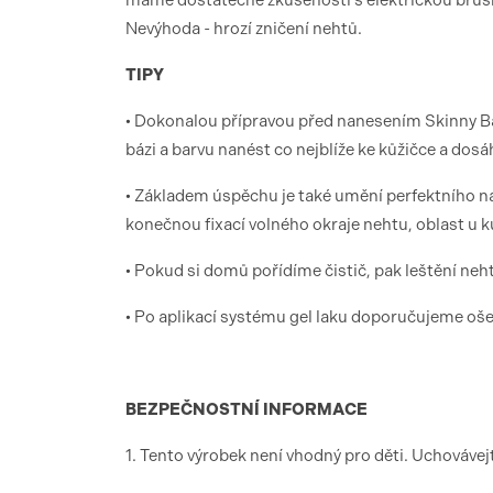
máme dostatečné zkušenosti s elektrickou brusko
Nevýhoda - hrozí zničení nehtů.
TIPY
• Dokonalou přípravou před nanesením Skinny Ba
bázi a barvu nanést co nejblíže ke kůžičce a dosá
• Základem úspěchu je také umění perfektního n
konečnou fixací volného okraje nehtu, oblast u 
• Pokud si domů pořídíme čistič, pak leštění neht
• Po aplikací systému gel laku doporučujeme ošet
BEZPEČNOSTNÍ INFORMACE
1. Tento výrobek není vhodný pro děti. Uchováve