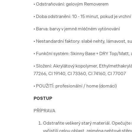
• Odstraňování: gelovým Removerem
• Doba odstranění: 10 - 15 minut, pokud je vrch
• Barva: barvy v jemně mléčném vytónování
• Nestandardní faktory: slabé nehty, lámavost,
• Funkční systém: Skinny Base + DRY Top/Matt, a
• Složení: Akrylátový kopolymer, Ethylmethakrylá
77266, CI 19140, CI 73360, CI 74160, CI 77007
• POUŽITÍ: profesionální / home (domácí)
POSTUP
PŘÍPRAVA
Odstraňte veškerý starý materiál. Opečujte ne
vyčistili celou oblast, zejména nehtové stěn