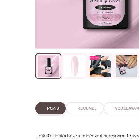
POPIS
RECENZE
VZDĚLÁVÁN
Unikátní lehká báze s mléčnými barevnými tóny s