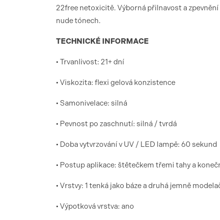
22free netoxicitě.
Výborná přilnavost a zpevnění
nude tónech.
TECHNICKÉ INFORMACE
• Trvanlivost: 21+ dní
• Viskozita: flexi gelová konzistence
• Samonivelace: silná
• Pevnost po zaschnutí: silná / tvrdá
• Doba vytvrzování v UV / LED lampě: 60 sekund
• Postup aplikace: štětečkem třemi tahy a koneč
• Vrstvy: 1 tenká jako báze a druhá jemně modela
• Výpotková vrstva: ano