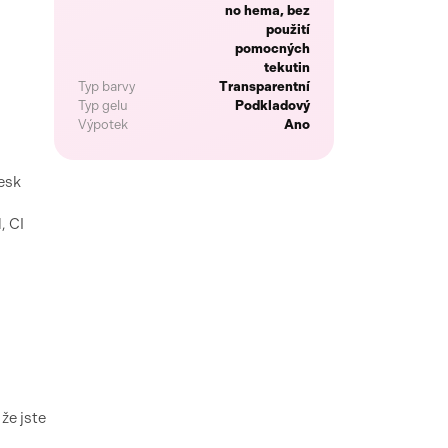
no hema, bez
použití
pomocných
tekutin
Typ barvy
Transparentní
Typ gelu
Podkladový
Výpotek
Ano
esk
, CI
že jste