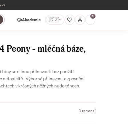
ávce
0
🇨🇿
Akademie
4 Peony - mléčná báze,
tóny se silnou přilnavostí bez použití
 netoxicitě. Výborná přilnavost a zpevnění
 nehtech v krásných něžných nude tónech.
0 recenzí