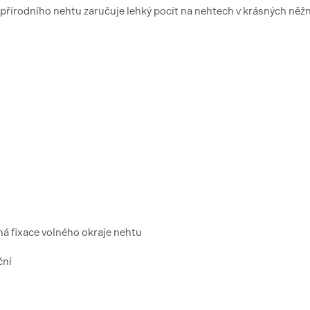
 přírodního nehtu zaručuje lehký pocit na nehtech v krásných něž
ná fixace volného okraje nehtu
ční