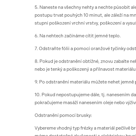
5. Naneste na všechny nehty a nechte působit 
postupu trvat pouhých 10 minut, ale záleží na m
stupni poškození vrchní vrstvy, poškození a vysuš
6. Na nehtech začínáme cítit jemné teplo.
7. Odstraňte fólii a pomocí oranžové tyčinky odst
8. Pokud je odstranění obtížné, znovu zabalte ne
nebo je tenký a poškozený a přilnavost materiálu 
9. Po odstranění materiálu můžete nehet jemně
10. Pokud nepostupujeme dále, tj. nanesením dal
pokračujeme masáží nanesením oleje nebo výživn
Odstranění pomocí brusky:
Vybereme vhodný typ frézky a materiál pečlivě 