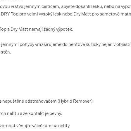
tkovou vrstvu jemným čističem, abyste dosáhli lesku, nebo na výp
l DRY Top pro velmi vysoký lesk nebo Dry Matt pro sametově matn
 Top a Dry Matt nemají žádný výpotek.
 jemnými pohyby vmasírujeme do nehtové kůžičky nejen v oblasti
 stěn.
lie napuštěné odstraňovačem (Hybrid Remover).
vrch nehtu a že kontakt je pevný.
pozornost věnujte válečkům na nehty.