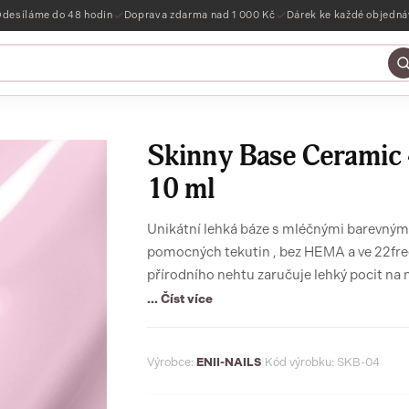
desíláme do 48 hodin
Doprava zdarma nad 1 000 Kč
Dárek ke každé objedn
Skinny Base Ceramic 
10 ml
Unikátní lehká báze s mléčnými barevnými 
pomocných tekutin , bez HEMA a ve 22free
přírodního nehtu zaručuje lehký pocit na
... Číst více
Výrobce:
ENII-NAILS
|
Kód výrobku: SKB-04