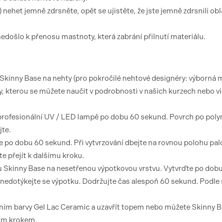
nehet jemně zdrsněte, opět se ujistěte, že jste jemně zdrsnili obl
edošlo k přenosu mastnoty, která zabrání přilnutí materiálu.
 Skinny Base na nehty (pro pokročilé nehtové designéry: výborná
ky, kterou se můžete naučit v podrobnosti v našich kurzech nebo v
 v profesionální UV / LED lampě po dobu 60 sekund. Povrch po pol
jte.
te po dobu 60 sekund. Při vytvrzování dbejte na rovnou polohu pal
e přejít k dalšímu kroku.
u Skinny Base na nesetřenou výpotkovou vrstvu. Vytvrďte po dob
nedotýkejte se výpotku. Dodržujte čas alespoň 60 sekund. Podle s
ím barvy Gel Lac Ceramic a uzavřít topem nebo můžete Skinny 
cím krokem.