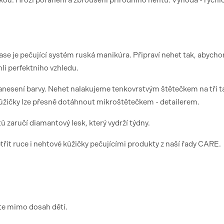
u. Hrozí poranění a zbroušení přírodního nehtu. Výhoda - rychlo
se je pečující systém ruská manikúra. Připraví nehet tak, abych
hli perfektního vzhledu.
anesení barvy. Nehet nalakujeme tenkovrstvým štětečkem na tři t
kůžičky lze přesně dotáhnout mikroštětečkem - detailerem.
ů zaručí diamantový lesk, který vydrží týdny.
řit ruce i nehtové kůžičky pečujícími produkty z naší řady CARE.
jte mimo dosah dětí.