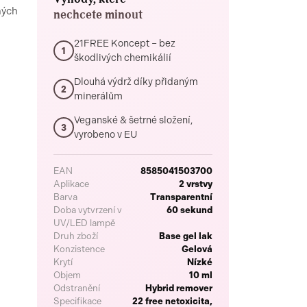
ných
nechcete minout
21FREE Koncept – bez
1
škodlivých chemikálií
Dlouhá výdrž díky přidaným
2
minerálům
Veganské & šetrné složení,
3
vyrobeno v EU
EAN
8585041503700
Aplikace
2 vrstvy
Barva
Transparentní
Doba vytvrzení v
60 sekund
UV/LED lampě
Druh zboží
Base gel lak
Konzistence
Gelová
Krytí
Nízké
Objem
10 ml
Odstranění
Hybrid remover
Specifikace
22 free netoxicita,