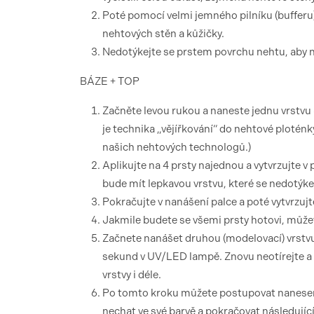
Poté pomocí velmi jemného pilníku (bufferu) 
nehtových stěn a kůžičky.
Nedotýkejte se prstem povrchu nehtu, aby n
BÁZE + TOP
Začněte levou rukou a naneste jednu vrstvu
je technika „vějířkování“ do nehtové plotén
našich nehtových technologů.)
Aplikujte na 4 prsty najednou a vytvrzujte
bude mít lepkavou vrstvu, které se nedotýke
Pokračujte v nanášení palce a poté vytvrzuj
Jakmile budete se všemi prsty hotovi, můžet
Začnete nanášet druhou (modelovací) vrstv
sekund v UV/LED lampě. Znovu neotírejte a 
vrstvy i déle.
Po tomto kroku můžete postupovat nanesen
nechat ve své barvě a pokračovat následují