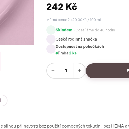
242 Kč
Měrná cena: 2 420,00Kč / 100 ml
Skladem
· Odesíláme do 48 hodin
Česká rodinná značka
Dostupnost na pobočkách
Praha
·
2 ks
−
+
Í
e silnou přilnavostí bez použití pomocných tekutin , bez HEMA a 