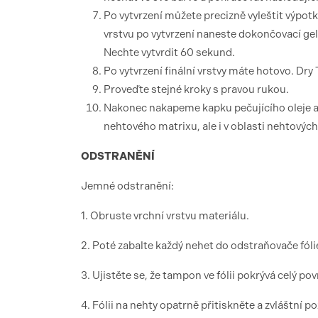
Po vytvrzení můžete precizně vyleštit výpo
vrstvu po vytvrzení naneste dokončovací ge
Nechte vytvrdit 60 sekund.
Po vytvrzení finální vrstvy máte hotovo. Dry
Proveďte stejné kroky s pravou rukou.
Nakonec nakapeme kapku pečujícího oleje a
nehtového matrixu, ale i v oblasti nehtových
ODSTRANĚNÍ
Jemné odstranění:
1. Obruste vrchní vrstvu materiálu.
2. Poté zabalte každý nehet do odstraňovače fó
3. Ujistěte se, že tampon ve fólii pokrývá celý po
4. Fólii na nehty opatrně přitiskněte a zvláštní 