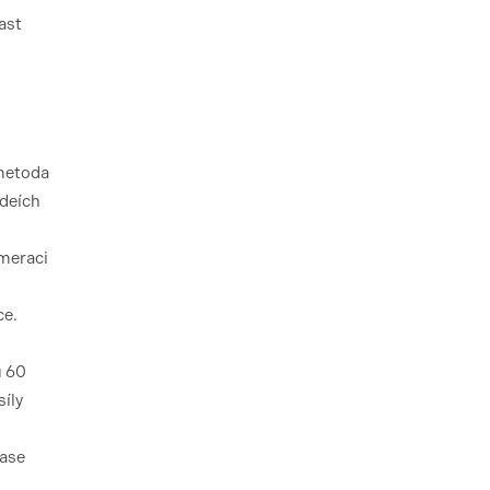
ast
 metoda
ideích
ymeraci
ce.
u 60
íly
Base