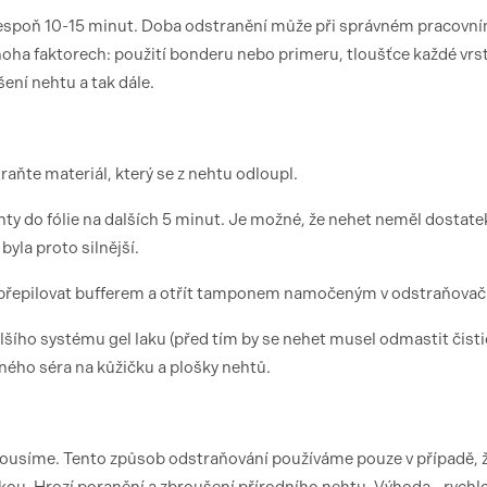
alespoň 10-15 minut. Doba odstranění může při správném pracovn
noha faktorech: použití bonderu nebo primeru, tloušťce každé vrst
ení nehtu a tak dále.
raňte materiál, který se z nehtu odloupl.
hty do fólie na dalších 5 minut. Je možné, že nehet neměl dostate
byla proto silnější.
 přepilovat bufferem a otřít tamponem namočeným v odstraňovači
šího systému gel laku (před tím by se nehet musel odmastit čist
ého séra na kůžičku a plošky nehtů.
brousíme. Tento způsob odstraňování používáme pouze v případě, 