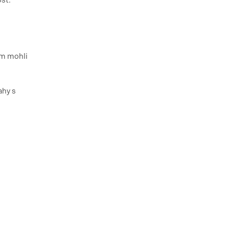
st.
om mohli
ahy s